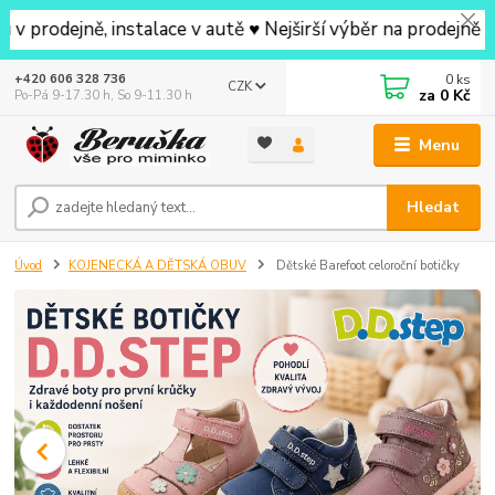
ně, instalace v autě ♥ Nejširší výběr na prodejně v okolí
0
ks
+420 606 328 736
CZK
za
0 Kč
Po-Pá 9-17.30 h, So 9-11.30 h
Menu
Hledat
Úvod
KOJENECKÁ A DĚTSKÁ OBUV
Dětské Barefoot celoroční botičky