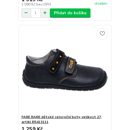
skladem
1 090 Kč
bez DPH
Přidat do košíku
FARE BARE dětské celoroční boty, velikost 27,
artikl B5413111
1 259 Kč