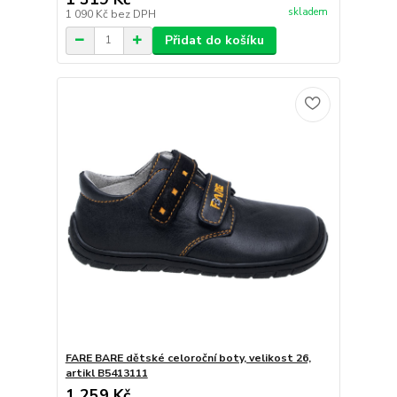
skladem
1 090 Kč
bez DPH
Přidat do košíku
FARE BARE dětské celoroční boty, velikost 26,
artikl B5413111
1 259 Kč