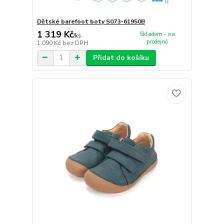
Dětské barefoot boty S073-61950B
1 319 Kč
Skladem - na
/
ks
prodejně
1 090 Kč
bez DPH
Přidat do košíku