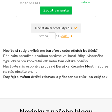
skladem
867 Kč
bez DPH
Zvolit variantu
Načíst další produkty (21)
strana
z 12
další
Nevíte si rady s výběrem barefoot celoročních botiček?
Rádi vám poradíme s volbou správné velikosti, šířky i vhodného
typu obuvi pro konkrétní věk nebo tvar dětské nožičky.
Navštivte nás osobně v prodejně
Beruška Kočárky Most
, nebo se
na nás obraťte online.
Dopřejte svému dítěti zdravou a přirozenou chůzi po celý rok.
Novinky z našeho blogu