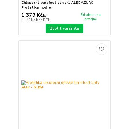
Chlapecké barefoot tenisky ALEX AZURO
Protetika modré
1 379 Kč
Skladem - na
/
ks
prodejně
1 140 Kč
bez DPH
Zvolit variantu