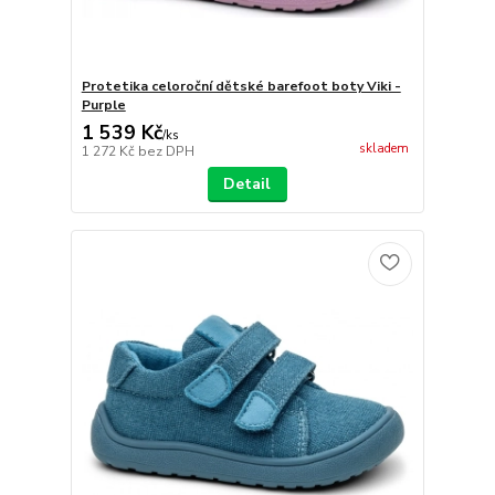
Protetika celoroční dětské barefoot boty Viki -
Purple
1 539 Kč
/
ks
skladem
1 272 Kč
bez DPH
Detail