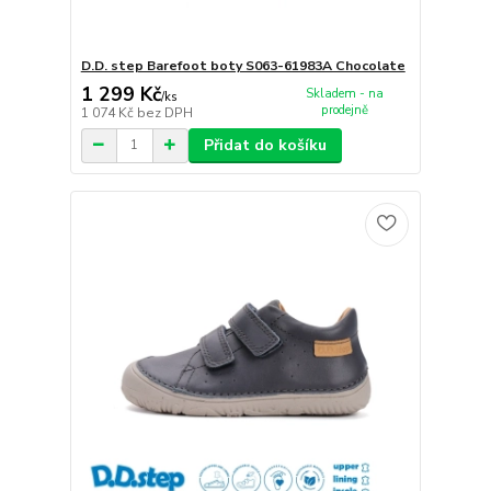
D.D. step Barefoot boty S063-61983A Chocolate
1 299 Kč
Skladem - na
/
ks
prodejně
1 074 Kč
bez DPH
Přidat do košíku