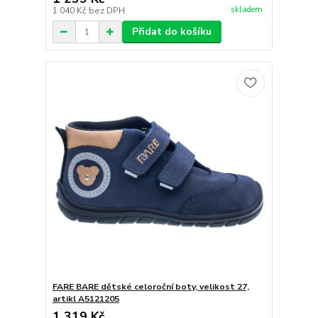
skladem
1 040 Kč
bez DPH
Přidat do košíku
FARE BARE dětské celoroční boty, velikost 27,
artikl A5121205
1 319 Kč