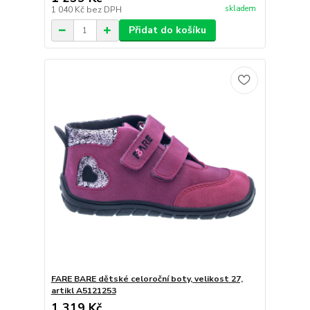
skladem
1 040 Kč
bez DPH
Přidat do košíku
FARE BARE dětské celoroční boty, velikost 27,
artikl A5121253
1 319 Kč