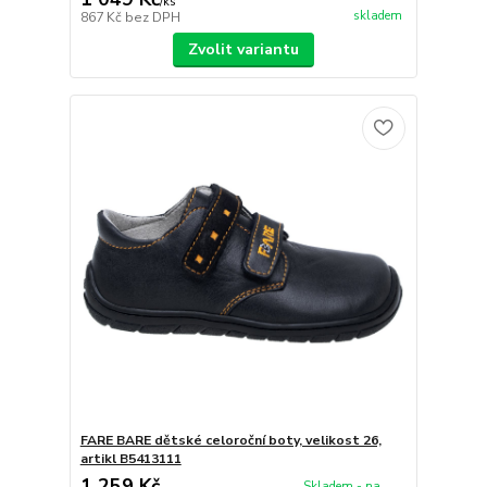
/
ks
skladem
867 Kč
bez DPH
Zvolit variantu
FARE BARE dětské celoroční boty, velikost 26,
artikl B5413111
1 259 Kč
Skladem - na