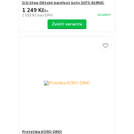
D.D.Step Dětské barefoot boty S073-61950C
1 249 Kč
/
ks
skladem
1 032 Kč
bez DPH
Zvolit variantu
Protetika KORO DINO