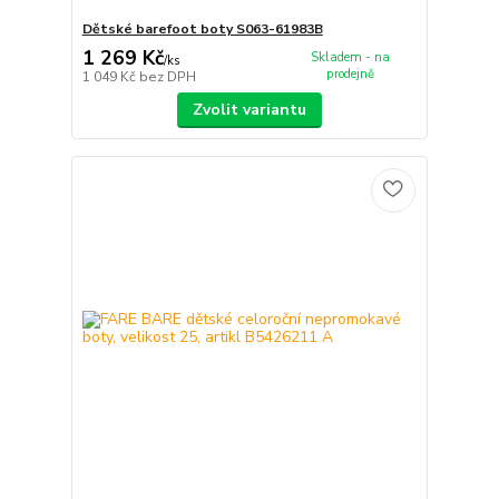
Dětské barefoot boty S063-61983B
1 269 Kč
Skladem - na
/
ks
prodejně
1 049 Kč
bez DPH
Zvolit variantu