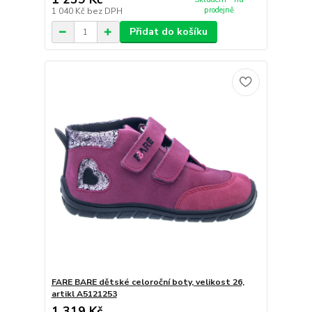
prodejně
1 040 Kč
bez DPH
Přidat do košíku
FARE BARE dětské celoroční boty, velikost 26,
artikl A5121253
1 319 Kč