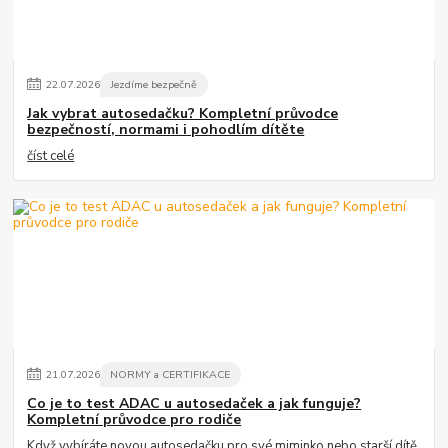
22
.
07
.
2026
Jezdíme bezpečně
Jak vybrat autosedačku? Kompletní průvodce
bezpečností, normami i pohodlím dítěte
číst celé
21
.
07
.
2026
NORMY a CERTIFIKACE
Co je to test ADAC u autosedaček a jak funguje?
Kompletní průvodce pro rodiče
Když vybíráte novou autosedačku pro své miminko nebo starší dítě,