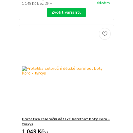
skladem
1 148 Kč
bez DPH
Zvolit variantu
Protetika celoroční dětské barefoot boty Koro -
tyrkys
1 049 Kč
/
ks