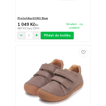
Protetika KORO Blue
1 049 Kč
Skladem - na
/
ks
prodejně
867 Kč
bez DPH
Přidat do košíku