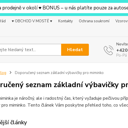
odejně v okolí ♥ BONUS – u nás platíte pouze za autosedač
 řád
♥ OBCHOD V MOSTĚ ♥
Kontakty
Ochrana soukromí
Vzorov
Nevíte
Hledat
+420
Po-Pá 
Blog
Doporučený seznam základní výbavičky pro miminko
ručený seznam základní výbavičky p
iminka je náročný, ale i radostný čas, který vyžaduje pečlivou pří
y pro miminko. Tento článek Vám poskytne přehled toho, co vš
ější články