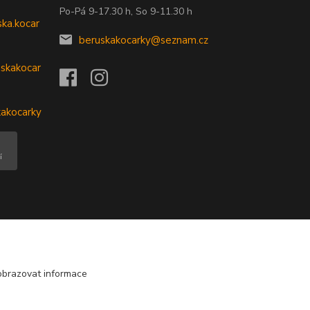
Po-Pá 9-17.30 h, So 9-11.30 h
ka.kocar
beruskakocarky@seznam.cz
skakocar
kakocarky
obrazovat informace