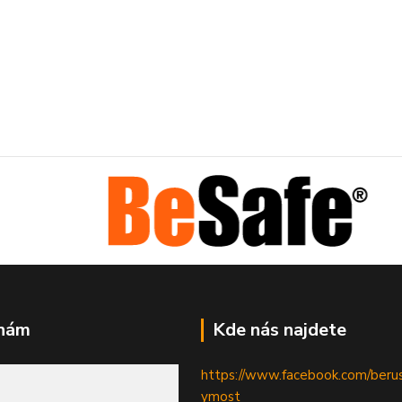
 nám
Kde nás najdete
https://www.facebook.com/beru
ymost