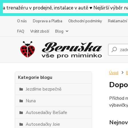
ažéru v prodejně, instalace v autě ♥ Nejširší výběr na pr
O nás
Doprava a Platba
Obchodní podmínky
Reklamační
FAQ
Vrátit zboží
Blog
Úvod
Kategorie blogu
Dopo
Jezdíme bezpečně
Příchod m
Nuna
výbavičk
Autosedačky BeSafe
Nejnov
Autosedačky Joie