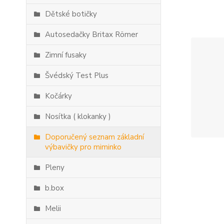
Dětské botičky
Autosedačky Britax Römer
Zimní fusaky
Švédský Test Plus
Kočárky
Nosítka ( klokanky )
Doporučený seznam základní
výbavičky pro miminko
Pleny
b.box
Melii