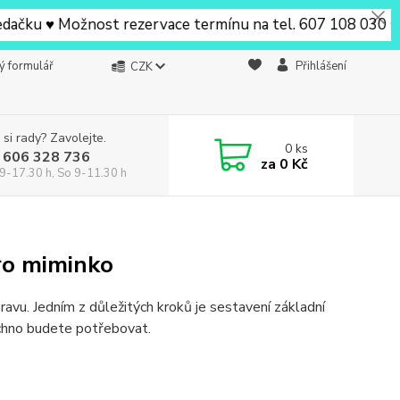
ku ♥ Možnost rezervace termínu na tel. 607 108 030 ♥ V Be
ý formulář
Přihlášení
CZK
 si rady? Zavolejte.
0
ks
 606 328 736
za
0 Kč
9-17.30 h, So 9-11.30 h
ro miminko
pravu. Jedním z důležitých kroků je sestavení základní
echno budete potřebovat.