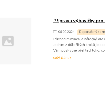
Příprava výbavičky pro
06
.
09
.
2024
Doporučený sezna
Příchod miminka je náročný, ale 
Jedním z důležitých kroků je se
Vám poskytne přehled toho, co
celý článek