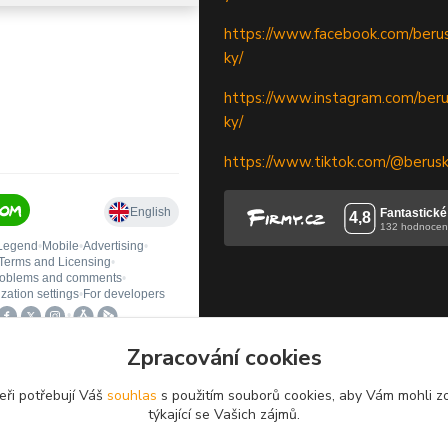
https://www.facebook.com/berus
ky/
https://www.instagram.com/beru
ky/
https://www.tiktok.com/@berus
Zpracování cookies
eři potřebují Váš
souhlas
s použitím souborů cookies, aby Vám mohli z
týkající se Vašich zájmů.