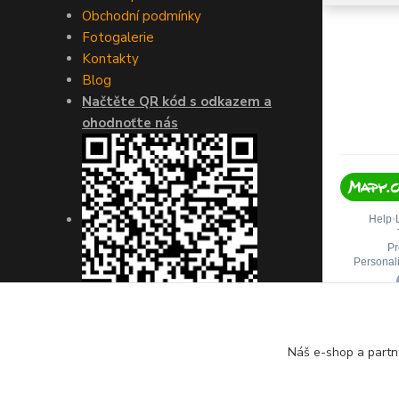
Obchodní podmínky
Fotogalerie
Kontakty
Blog
Načtěte QR kód s odkazem a
ohodnoťte nás
Náš e-shop a partn