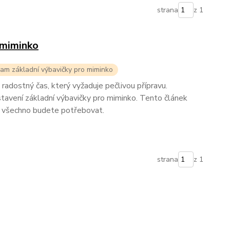
strana
z 1
 miminko
m základní výbavičky pro miminko
i radostný čas, který vyžaduje pečlivou přípravu.
stavení základní výbavičky pro miminko. Tento článek
 všechno budete potřebovat.
strana
z 1