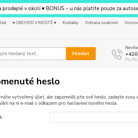
odejně v okolí ♥ BONUS – u nás platíte pouze za autosedač
 řád
♥ OBCHOD V MOSTĚ ♥
Kontakty
Ochrana soukromí
Vzorov
Nevíte
Hledat
+420
Po-Pá 
menuté heslo
 máte vytvořený účet, ale zapomněli jste své heslo, zadejte svou e-
ám na ni e-mail s odkazem pro nastavení nového hesla.
l: