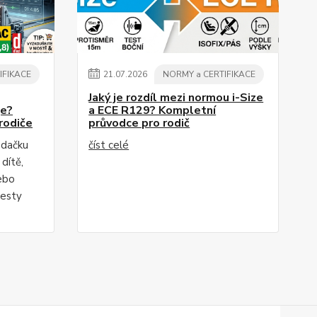
IFIKACE
21
.
07
.
2026
NORMY a CERTIFIKACE
Jaký je rozdíl mezi normou i-Size
je?
a ECE R129? Kompletní
rodiče
průvodce pro rodič
edačku
číst celé
dítě,
ebo
testy