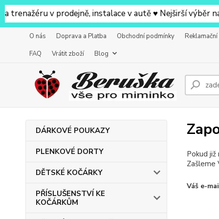
žéru v prodejně, instalace v autě ♥ Nejširší výběr na pr
O nás
Doprava a Platba
Obchodní podmínky
Reklamační
FAQ
Vrátit zboží
Blog
Zapo
DÁRKOVÉ POUKAZY
PLENKOVÉ DORTY
Pokud již
Zašleme V
DĚTSKÉ KOČÁRKY
Váš e-mai
PŘÍSLUŠENSTVÍ KE
KOČÁRKŮM