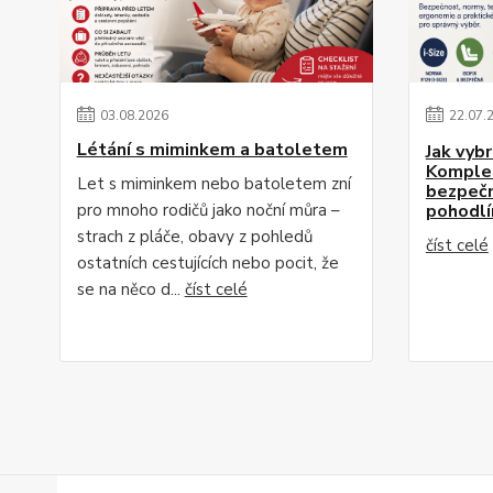
03
.
08
.
2026
22
.
07
.
Létání s miminkem a batoletem
Jak vyb
Komplet
Let s miminkem nebo batoletem zní
bezpečn
pro mnoho rodičů jako noční můra –
pohodlí
strach z pláče, obavy z pohledů
číst celé
ostatních cestujících nebo pocit, že
se na něco d...
číst celé