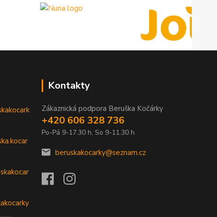
Kontakty
Zákaznická podpora Beruška Kočárky
skakocark
+420 606 328 736
Po-Pá 9-17.30 h, So 9-11.30 h
ka.kocar
beruskakocarky@seznam.cz
skakocar
kakocarky