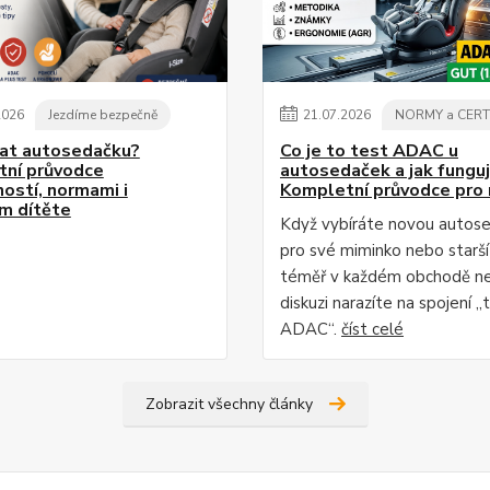
2026
Jezdíme bezpečně
21
.
07
.
2026
NORMY a CERT
rat autosedačku?
Co je to test ADAC u
ní průvodce
autosedaček a jak fungu
ostí, normami i
Kompletní průvodce pro 
m dítěte
Když vybíráte novou autos
pro své miminko nebo starší 
téměř v každém obchodě n
diskuzi narazíte na spojení „
ADAC“.
číst celé
Zobrazit všechny články