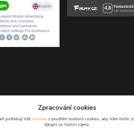
Zpracování cookies
eři potřebují Váš
souhlas
s použitím souborů cookies, aby Vám mohli z
týkající se Vašich zájmů.