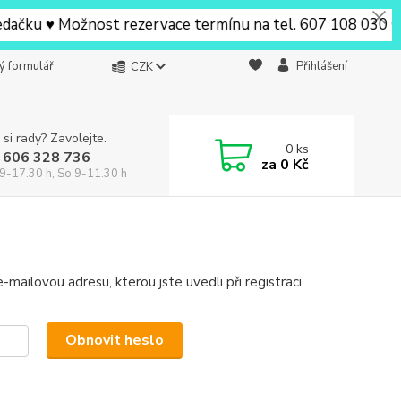
ku ♥ Možnost rezervace termínu na tel. 607 108 030 ♥ V Be
ý formulář
Přihlášení
CZK
 si rady? Zavolejte.
0
ks
 606 328 736
za
0 Kč
9-17.30 h, So 9-11.30 h
mailovou adresu, kterou jste uvedli při registraci.
Obnovit heslo