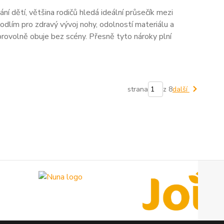
ní dětí, většina rodičů hledá ideální průsečík mezi
dlím pro zdravý vývoj nohy, odolností materiálu a
brovolně obuje bez scény. Přesně tyto nároky plní
strana
z 8
další