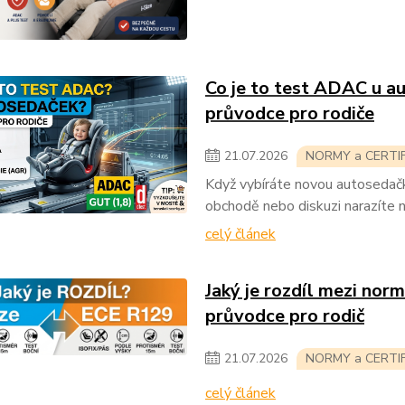
Co je to test ADAC u a
průvodce pro rodiče
21
.
07
.
2026
NORMY a CERTI
Když vybíráte novou autosedačk
obchodě nebo diskuzi narazíte 
celý článek
Jaký je rozdíl mezi nor
průvodce pro rodič
21
.
07
.
2026
NORMY a CERTI
celý článek