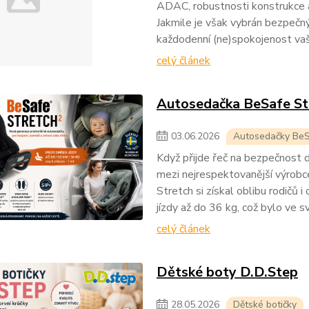
ADAC, robustnosti konstrukce a
Jakmile je však vybrán bezpečný 
každodenní (ne)spokojenost vaš
celý článek
Autosedačka BeSafe St
03
.
06
.
2026
Autosedačky Be
Když přijde řeč na bezpečnost 
mezi nejrespektovanější výrob
Stretch si získal oblibu rodičů 
jízdy až do 36 kg, což bylo ve s
celý článek
Dětské boty D.D.Step
28
.
05
.
2026
Dětské botičky