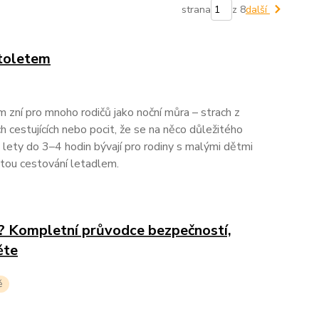
strana
z 8
další
atoletem
zní pro mnoho rodičů jako noční můra – strach z
h cestujících nebo pocit, že se na něco důležitého
lety do 3–4 hodin bývají pro rodiny s malými dětmi
ntou cestování letadlem.
? Kompletní průvodce bezpečností,
ěte
ě