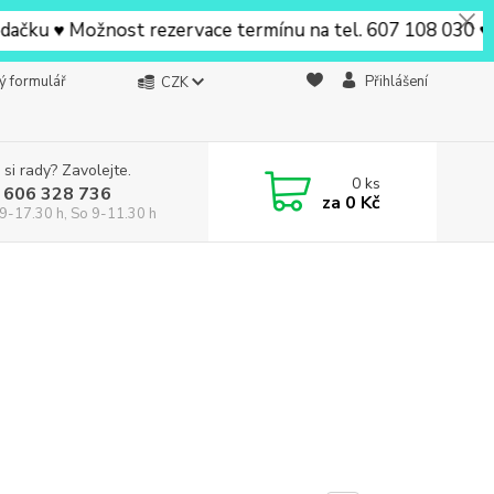
 ♥ Možnost rezervace termínu na tel. 607 108 030 ♥ V Beru
ý formulář
Přihlášení
CZK
 si rady? Zavolejte.
0
ks
 606 328 736
za
0 Kč
9-17.30 h, So 9-11.30 h