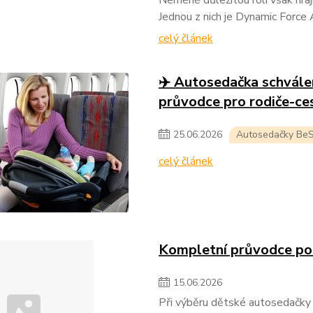
Jednou z nich je Dynamic Force 
celý článek
✈️ Autosedačka schvále
průvodce pro rodiče-ce
25
.
06
.
2026
Autosedačky Be
celý článek
Kompletní průvodce po
15
.
06
.
2026
Při výběru dětské autosedačky 