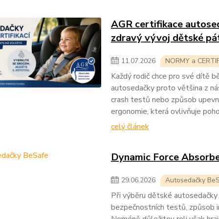
AGR certifikace autosed
zdravý vývoj dětské pá
11
.
07
.
2026
NORMY a CERTI
Každý rodič chce pro své dítě b
autosedačky proto většina z ná
crash testů nebo způsob upevně
ergonomie, která ovlivňuje poho
celý článek
Dynamic Force Absorbe
29
.
06
.
2026
Autosedačky Be
Při výběru dětské autosedačky 
bezpečnostních testů, způsob i
Neméně důležitou roli však hrají