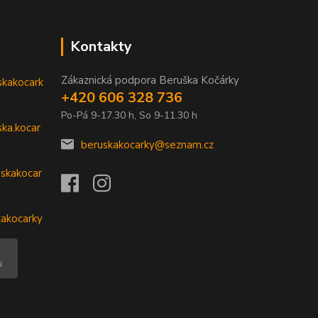
Kontakty
Zákaznická podpora Beruška Kočárky
skakocark
+420 606 328 736
Po-Pá 9-17.30 h, So 9-11.30 h
ka.kocar
beruskakocarky@seznam.cz
skakocar
kakocarky