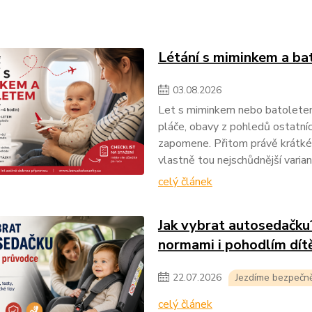
Létání s miminkem a b
03
.
08
.
2026
Let s miminkem nebo batoletem 
pláče, obavy z pohledů ostatníc
zapomene. Přitom právě krátké 
vlastně tou nejschůdnější varia
celý článek
Jak vybrat autosedačku
normami i pohodlím dít
22
.
07
.
2026
Jezdíme bezpečn
celý článek