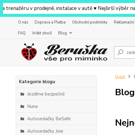
éru v prodejně, instalace v autě ♥ Nejširší výběr na prod
O nás
Doprava a Platba
Obchodní podmínky
Reklamační
FAQ
Vrátit zboží
Blog
Úvod
Kategorie blogu
Blog
Jezdíme bezpečně
Nuna
Autosedačky BeSafe
Nejn
Autosedačky Joie