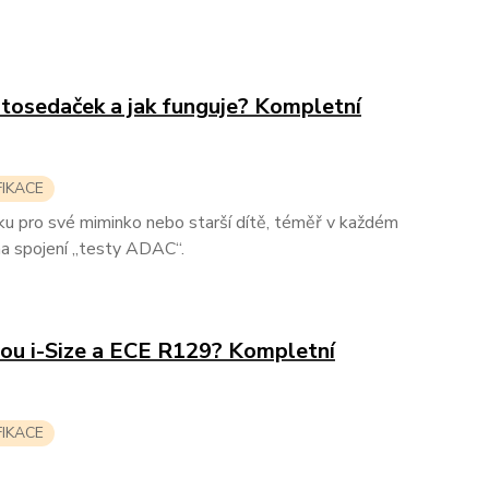
utosedaček a jak funguje? Kompletní
FIKACE
u pro své miminko nebo starší dítě, téměř v každém
na spojení „testy ADAC“.
mou i-Size a ECE R129? Kompletní
FIKACE