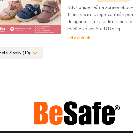
Když přijde řeč na zdravé obouvá
třemi věcmi: stoprocentním poho
designem, který si dítě ráno do
maďarská značka D.D.step.
celý článek
další články (10)