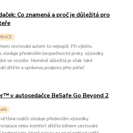
aček: Co znamená a proč je důležitá pro
teře
FIKACE
ěhem cestování autem to nejlepší. Při výběru
s sleduje především bezpečnostní prvky, výsledky
ní ve vozidle. Neméně důležitá je však také
dlí dítěte a správnou podporu jeho páteř
r™ v autosedačce BeSafe Go Beyond 2
Safe
většina rodičů sleduje především výsledky
nstalace nebo komfort dítěte během cestování.
 technologie, které nejsou na první pohled vidět.