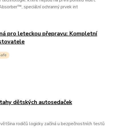
Absorber™, speciální ochranný prvek int
ná pro leteckou přepravu: Kompletní
stovatele
Safe
tahy dětských autosedaček
většina rodičů logicky začíná u bezpečnostních testů