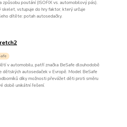
 způsobu poutání (ISOFIX vs. automobilový pás).
skelet, vstupuje do hry faktor, který určuje
eho dítěte: potah autosedačky.
retch2
Safe
dětí v automobilu, patří značka BeSafe dlouhodobě
ce dětských autosedaček v Evropě. Model BeSafe
i odborníků díky možnosti převážet děti proti směru
vé době unikátní řešení.