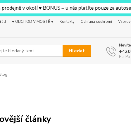
ejně v okolí ♥ BONUS – u nás platíte pouze za autosedačku
 řád
♥ OBCHOD V MOSTĚ ♥
Kontakty
Ochrana soukromí
Vzorov
Nevíte
Hledat
+420
Po-Pá 
Blog
ovější články