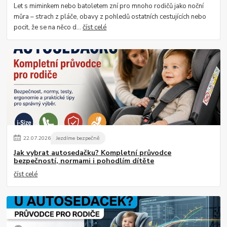
Let s miminkem nebo batoletem zní pro mnoho rodičů jako noční
můra – strach z pláče, obavy z pohledů ostatních cestujících nebo
pocit, že se na něco d...
číst celé
22
.
07
.
2026
Jezdíme bezpečně
Jak vybrat autosedačku? Kompletní průvodce
bezpečností, normami i pohodlím dítěte
číst celé