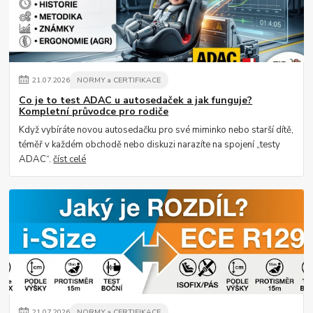
21
.
07
.
2026
NORMY a CERTIFIKACE
Co je to test ADAC u autosedaček a jak funguje?
Kompletní průvodce pro rodiče
Když vybíráte novou autosedačku pro své miminko nebo starší dítě,
téměř v každém obchodě nebo diskuzi narazíte na spojení „testy
ADAC“.
číst celé
21
.
07
.
2026
NORMY a CERTIFIKACE