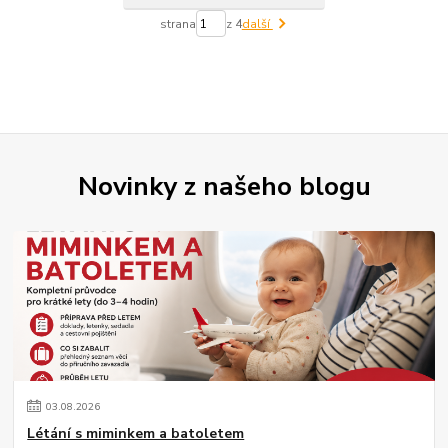
strana
z 4
další
Novinky z našeho blogu
03
.
08
.
2026
Létání s miminkem a batoletem