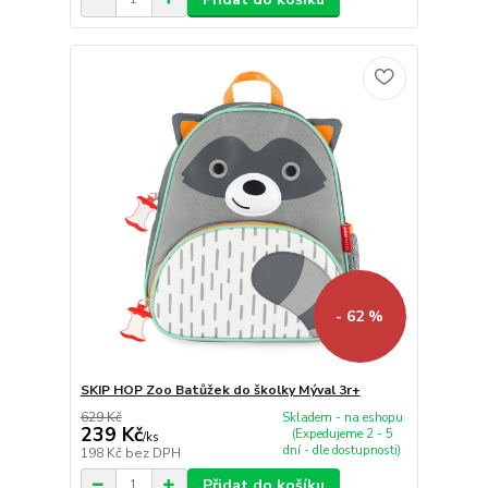
- 62 %
SKIP HOP Zoo Batůžek do školky Mýval 3r+
629 Kč
Skladem - na eshopu
239 Kč
(Expedujeme 2 - 5
/
ks
dní - dle dostupnosti)
198 Kč
bez DPH
Přidat do košíku