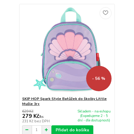
- 56 %
SKIP HOP Spark Style Batůžek do školky Little
Mušle 3r+
629 Kč
Skladem - na eshopu
279 Kč
(Expedujeme 2 - 5
/
ks
dní - dle dostupnosti)
231 Kč
bez DPH
Přidat do košíku