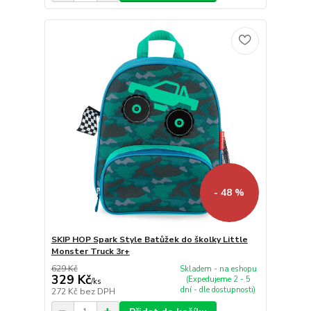
- 48 %
SKIP HOP Spark Style Batůžek do školky Little
Monster Truck 3r+
629 Kč
Skladem - na eshopu
329 Kč
(Expedujeme 2 - 5
/
ks
dní - dle dostupnosti)
272 Kč
bez DPH