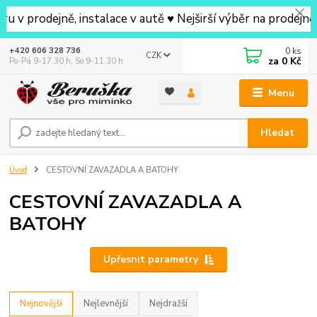
ejně, instalace v autě ♥ Nejširší výběr na prodejně v oko
0
ks
+420 606 328 736
CZK
za
0 Kč
Po-Pá 9-17.30 h, So 9-11.30 h
Menu
Hledat
Úvod
CESTOVNÍ ZAVAZADLA A BATOHY
CESTOVNÍ ZAVAZADLA A
BATOHY
Upřesnit parametry
Nejnovější
Nejlevnější
Nejdražší