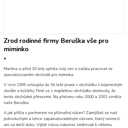
Zrod rodinné firmy Beruška vše pro
miminko
♥
Martina si před 30 lety splnila svůj sen a začala pracovat ve
specializovaném obchodě pro miminka.
V roce 1995 vstoupila do 5ti leté praxe v obchůdku s kojeneckým
zbožím a kočárky. Poté se s majitelkou obchůdku domluvily, že
tento obchůdek převezme. Na přelomu roku 2000 a 2001 vznikla
naše Beruška.
A jak přišla s partnerem na příznačný název? Zamýšleli se nad
jednoduchým a lehce zapamatovatelným názvem, který neomrzí
ani za delší dobu. Výběr názvu nakonec směrovali k něčemu