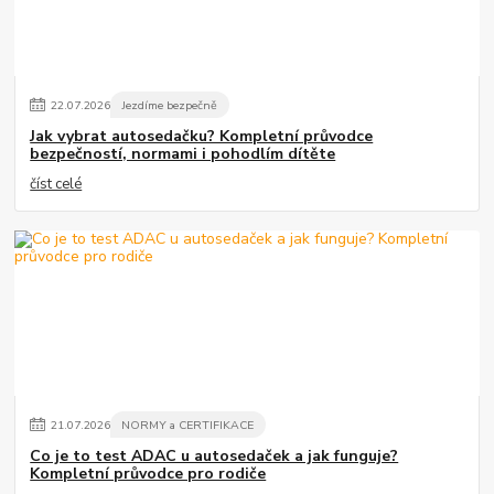
22
.
07
.
2026
Jezdíme bezpečně
Jak vybrat autosedačku? Kompletní průvodce
bezpečností, normami i pohodlím dítěte
číst celé
21
.
07
.
2026
NORMY a CERTIFIKACE
Co je to test ADAC u autosedaček a jak funguje?
Kompletní průvodce pro rodiče