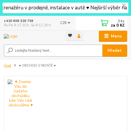
žéru v prodejně, instalace v autě ♥ Nejširší výběr na pr
0
ks
+420 606 328 736
CZK
za
0 Kč
Po-Pá 9-17.30 h, So 9-11.30 h
Menu
Hledat
Úvod
♥ OBCHOD V MOSTĚ ♥