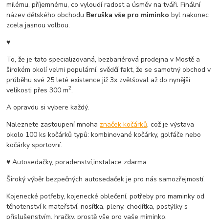
milému, příjemnému, co vyloudí radost a úsměv na tváři. Finální
název dětského obchodu
Beruška vše pro miminko
byl nakonec
zcela jasnou volbou.
♥
To, že je tato specializovaná, bezbariérová prodejna v Mostě a
širokém okolí velmi populární, svědčí fakt, že se samotný obchod v
průběhu své 25 leté existence již 3x zvětšoval až do nynější
2
velikosti přes 300 m
.
A opravdu si vybere každý.
Naleznete zastoupení mnoha
značek kočárků
, což je výstava
okolo 100 ks kočárků typů: kombinované kočárky, golfáče nebo
kočárky sportovní.
♥ Autosedačky, poradenství,instalace zdarma.
Široký výběr bezpečných autosedaček je pro nás samozřejmostí.
Kojenecké potřeby, kojenecké oblečení, potřeby pro maminky od
těhotenství k mateřství, nosítka, pleny, chodítka, postýlky s
příslušenstvím, hračky, prostě vše pro vaše miminko.