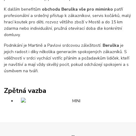
K dalším benefitům
obchodu Beruška vše pro miminko
patří
profesionální a srdečný přístup k zákazníkovi, servis kočárků, malý
hrací koutek pro děti, rozvoz většího zboží v Mostě a do 15 km
zdarma nebo individuální, pružná otevírací doba dle konkrétní
domluvy.
Podnikání je Martině a Pavlovi srdcovou záležitostí.
Beruška
je
jejich radost i díky několika generacím spokojených zákazníků. S
vděčností v srdci vychází vstříc přáním a požadavkům lidiček, kteří
je navštíví a mají vždy skvělý pocit, pokud odcházejí spokojeni a s
úsměvem na tváři.
Zpětná vazba