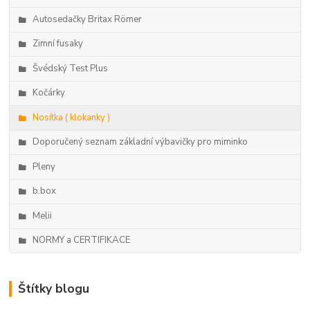
Autosedačky Britax Römer
Zimní fusaky
Švédský Test Plus
Kočárky
Nosítka ( klokanky )
Doporučený seznam základní výbavičky pro miminko
Pleny
b.box
Melii
NORMY a CERTIFIKACE
Štítky blogu