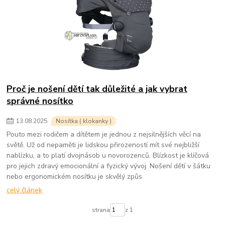
Proč je nošení dětí tak důležité a jak vybrat
správné nosítko
13
.
08
.
2025
Nosítka ( klokanky )
Pouto mezi rodičem a dítětem je jednou z nejsilnějších věcí na
světě. Už od nepaměti je lidskou přirozeností mít své nejbližší
nablízku, a to platí dvojnásob u novorozenců. Blízkost je klíčová
pro jejich zdravý emocionální a fyzický vývoj. Nošení dětí v šátku
nebo ergonomickém nosítku je skvělý způs
celý článek
strana
z 1