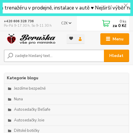
nažéru v prodejně, instalace v autě ♥ Nejširší výběr na p
0
ks
+420 606 328 736
CZK
za
0 Kč
Po-Pá 9-17.30 h, So 9-11.30 h
Menu
Hledat
Kategorie blogu
Jezdíme bezpečně
Nuna
Autosedačky BeSafe
Autosedačky Joie
Dětské botičky