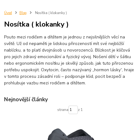
Úvod
Blog
Nosítka ( klokanky )
Nosítka ( klokanky )
Pouto mezi rodičem a dítětem je jednou z nejsilnějších věcí na
světě. Už od nepaměti je lidskou přirozeností mít své nejbližší
nablízku, a to platí dvojnásob u novorozenců. Blízkost je klíčová
pro jejich zdravý emocionální a fyzický vývoj. Nošení dětí v šátku
nebo ergonomickém nosítku je skvělý způsob, jak tuto přirozenou
potřebu uspokojit. Oxytocin, často nazývaný „hormon lásky“, hraje
v tomto procesu zásadní roli – podporuje klid, pocit bezpečí a
prohlubuje vazbu mezi rodičem a dítětem.
Nejnovější články
strana
z 1