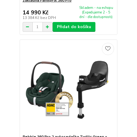
základna FamilyFix 360 Pro
Skladem - na eshopu
14 990 Kč
(Expedujeme 2 - 5
dní - dle dostupnosti)
13 384 Kč
bez DPH
Přidat do košíku
Pebble 360 Pro 2 autosedačka Twillic Green +