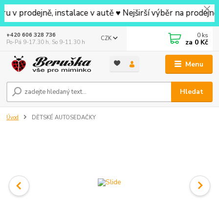
ejně, instalace v autě ♥ Nejširší výběr na prodejně v oko
0
ks
+420 606 328 736
CZK
za
0 Kč
Po-Pá 9-17.30 h, So 9-11.30 h
Menu
Hledat
Úvod
DĚTSKÉ AUTOSEDAČKY