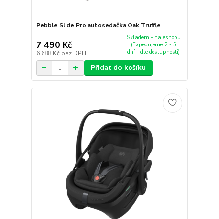
Pebble Slide Pro autosedačka Oak Truffle
Skladem - na eshopu
7 490 Kč
(Expedujeme 2 - 5
dní - dle dostupnosti)
6 688 Kč
bez DPH
Přidat do košíku