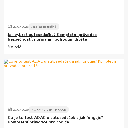
22
.
07
.
2026
Jezdíme bezpečně
Jak vybrat autosedačku? Kompletní průvodce
bezpečností, normami i pohodlím dítěte
číst celé
21
.
07
.
2026
NORMY a CERTIFIKACE
Co je to test ADAC u autosedaček a jak funguje?
Kompletní průvodce pro rodiče