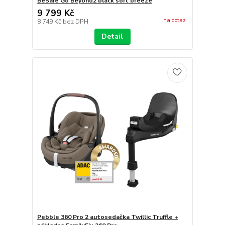
BeSafe Go Beyond2 black soft breeze
9 799 Kč
na dotaz
8 749 Kč
bez DPH
Detail
Pebble 360 Pro 2 autosedačka Twillic Truffle +