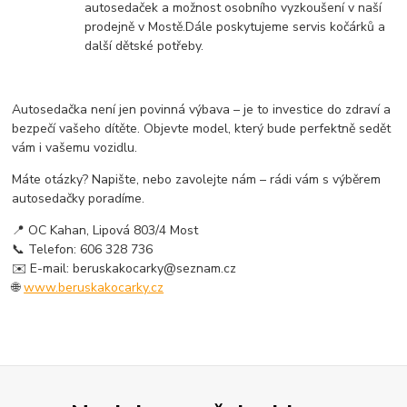
autosedaček a možnost osobního vyzkoušení v naší
prodejně v Mostě.
Dále poskytujeme servis kočárků a
další dětské potřeby.
Autosedačka není jen povinná výbava – je to investice do zdraví a
bezpečí vašeho dítěte. Objevte model, který bude perfektně sedět
vám i vašemu vozidlu.
Máte otázky? Napište, nebo zavolejte nám – rádi vám s výběrem
autosedačky poradíme.
📍 OC Kahan, Lipová 803/4 Most
📞 Telefon: 606 328 736
✉️ E-mail: beruskakocarky@seznam.cz
🌐
www.beruskakocarky.cz