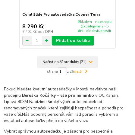
Coral Slide Pro autosedačka Copper Terra
Skladem - na eshopu
8 290 Kč
(Expedujeme 2 - 5
dní - dle dostupnosti)
7 402 Kč
bez DPH
Přidat do košíku
Načíst další produkty (21)
strana
z 26
další
Pokud hledáte kvalitní autosedačky v Mostě, navštivte naši
prodejnu
Beruška Kočárky – vše pro miminko
v OC Kahan,
Lipová 803/4.
Nabízíme široký výběr autosedaček od
renomovaných značek, které zajišťují bezpečnost a pohodlí pro
vaše dítě.
Náš odborný personál vám rád poradí s výběrem a
instalací autosedačky přímo do vašeho vozu.
Vybrat správnou autosedačku je zásadní pro bezpečné a