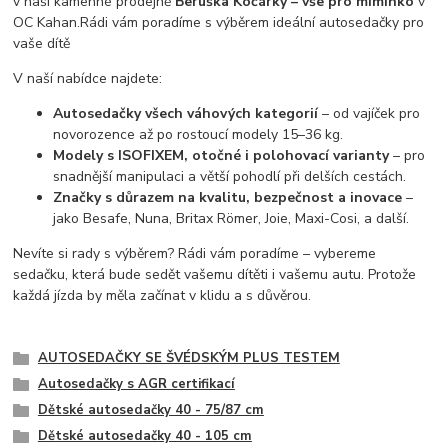
v naší kamenné prodejně
Beruška Kočárky – vše pro miminko
v
OC Kahan.
Rádi vám poradíme s výběrem ideální autosedačky pro
vaše dítě
V naší nabídce najdete:
Autosedačky všech váhových kategorií
– od vajíček pro
novorozence až po rostoucí modely 15–36 kg.
Modely s ISOFIXEM, otočné i polohovací varianty
– pro
snadnější manipulaci a větší pohodlí při delších cestách.
Značky s důrazem na kvalitu, bezpečnost a inovace
–
jako Besafe, Nuna, Britax Römer, Joie, Maxi-Cosi, a další.
Nevíte si rady s výběrem? Rádi vám poradíme – vybereme
sedačku, která bude sedět vašemu dítěti i vašemu autu. Protože
každá jízda by měla začínat v klidu a s důvěrou.
AUTOSEDAČKY SE ŠVÉDSKÝM PLUS TESTEM
Autosedačky s AGR certifikací
Dětské autosedačky 40 - 75/87 cm
Dětské autosedačky 40 - 105 cm