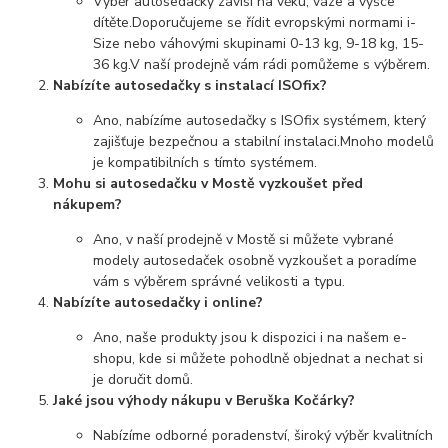
Výběr autosedačky závisí na věku, váze a výšce
dítěte.
Doporučujeme se řídit evropskými normami i-
Size nebo váhovými skupinami 0-13 kg, 9-18 kg, 15-
36 kg.
V naší prodejně vám rádi pomůžeme s výběrem.
Nabízíte autosedačky s instalací ISOfix?
Ano, nabízíme autosedačky s ISOfix systémem, který
zajišťuje bezpečnou a stabilní instalaci.
Mnoho modelů
je kompatibilních s tímto systémem.
Mohu si autosedačku v Mostě vyzkoušet před
nákupem?
Ano, v naší prodejně v Mostě si můžete vybrané
modely autosedaček osobně vyzkoušet a poradíme
vám s výběrem správné velikosti a typu.
Nabízíte autosedačky i online?
Ano, naše produkty jsou k dispozici i na našem e-
shopu, kde si můžete pohodlně objednat a nechat si
je doručit domů.
Jaké jsou výhody nákupu v Beruška Kočárky?
Nabízíme odborné poradenství, široký výběr kvalitních