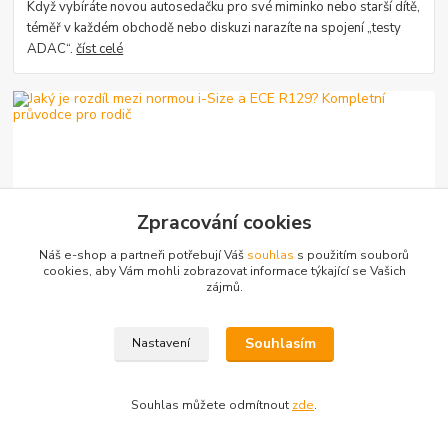
Když vybíráte novou autosedačku pro své miminko nebo starší dítě,
téměř v každém obchodě nebo diskuzi narazíte na spojení „testy
ADAC“.
číst celé
Zpracování cookies
Náš e-shop a partneři potřebují Váš
souhlas
s použitím souborů
21
.
07
.
2026
NORMY a CERTIFIKACE
cookies, aby Vám mohli zobrazovat informace týkající se Vašich
zájmů.
Jaký je rozdíl mezi normou i-Size a ECE R129? Kompletní
průvodce pro rodič
číst celé
Souhlasím
Nastavení
Souhlas můžete odmítnout
zde
.
Zobrazit všechny články