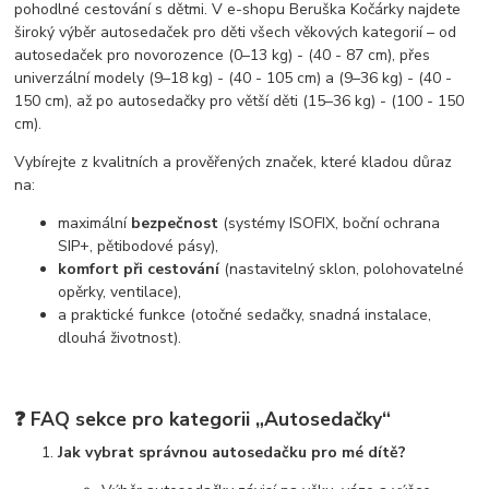
pohodlné cestování s dětmi. V e-shopu Beruška Kočárky najdete
široký výběr autosedaček pro děti všech věkových kategorií – od
autosedaček pro novorozence (0–13 kg) - (40 - 87 cm), přes
univerzální modely (9–18 kg) - (40 - 105 cm) a (9–36 kg) - (40 -
150 cm), až po autosedačky pro větší děti (15–36 kg) - (100 - 150
cm).
Vybírejte z kvalitních a prověřených značek, které kladou důraz
na:
maximální
bezpečnost
(systémy ISOFIX, boční ochrana
SIP+, pětibodové pásy),
komfort při cestování
(nastavitelný sklon, polohovatelné
opěrky, ventilace),
a praktické funkce (otočné sedačky, snadná instalace,
dlouhá životnost).
❓ FAQ sekce pro kategorii „Autosedačky“
Jak vybrat správnou autosedačku pro mé dítě?