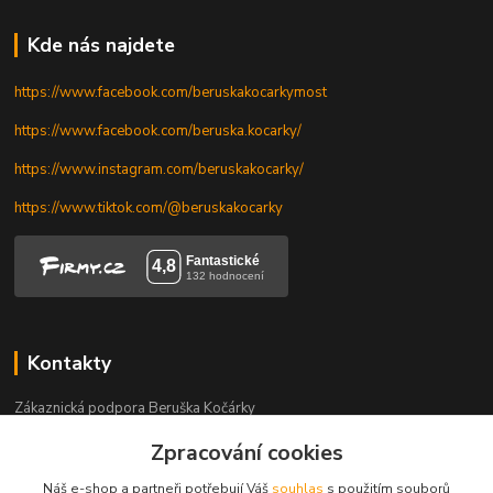
Kde nás najdete
https://www.facebook.com/beruskakocarkymost
https://www.facebook.com/beruska.kocarky/
https://www.instagram.com/beruskakocarky/
https://www.tiktok.com/@beruskakocarky
Kontakty
Zákaznická podpora Beruška Kočárky
+420 606 328 736
Zpracování cookies
Po-Pá 9-17.30 h, So 9-11.30 h
Náš e-shop a partneři potřebují Váš
souhlas
s použitím souborů