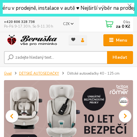
odejně, instalace v autě ♥ Nejširší výběr na prodejně v 
0
ks
+420 606 328 736
CZK
za
0 Kč
Po-Pá 9-17.30 h, So 9-11.30 h
Menu
Hledat
Úvod
DĚTSKÉ AUTOSEDAČKY
Dětské autosedačky 40 - 125 cm