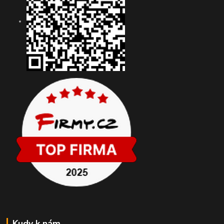
Kudy k nám