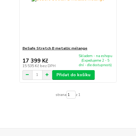
BeSafe Stretch B metallic mélange
Skladem - na eshopu
17 399 Kč
(Expedujeme 2 - 5
dní - dle dostupnosti)
15 535 Kč
bez DPH
Přidat do košíku
strana
z 1