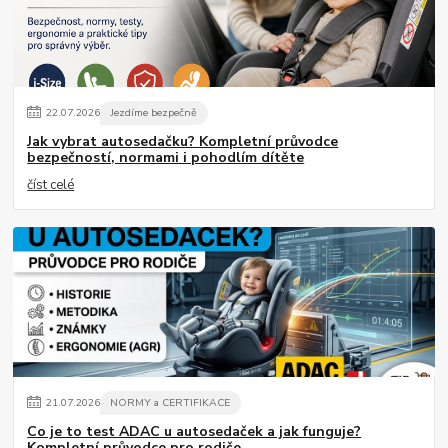
22
.
07
.
2026
Jezdíme bezpečně
Jak vybrat autosedačku? Kompletní průvodce
bezpečností, normami i pohodlím dítěte
číst celé
21
.
07
.
2026
NORMY a CERTIFIKACE
Co je to test ADAC u autosedaček a jak funguje?
Kompletní průvodce pro rodiče