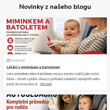
Novinky z našeho blogu
03
.
08
.
2026
Létání s miminkem a batoletem
Let s miminkem nebo batoletem zní pro mnoho rodičů jako noční
můra – strach z pláče, obavy z pohledů ostatních cestujících nebo
pocit, že se na něco d...
číst celé