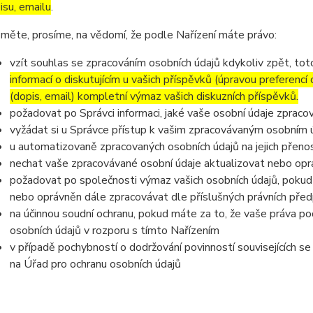
isu, emailu
.
měte, prosíme, na vědomí, že podle Nařízení máte právo:
vzít souhlas se zpracováním osobních údajů kdykoliv zpět, to
informací o diskutujícím u vašich příspěvků (úpravou preferencí
(dopis, email) kompletní výmaz vašich diskuzních příspěvků.
požadovat po Správci informaci, jaké vaše osobní údaje zpraco
vyžádat si u Správce přístup k vašim zpracovávaným osobním ú
u automatizovaně zpracovaných osobních údajů na jejich přeno
nechat vaše zpracovávané osobní údaje aktualizovat nebo opra
požadovat po společnosti výmaz vašich osobních údajů, pokud 
nebo oprávněn dále zpracovávat dle příslušných právních před
na účinnou soudní ochranu, pokud máte za to, že vaše práva po
osobních údajů v rozporu s tímto Nařízením
v případě pochybností o dodržování povinností souvisejících s
na Úřad pro ochranu osobních údajů