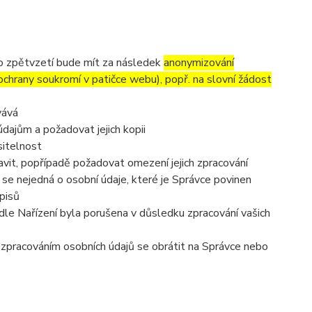
to zpětvzetí bude mít za následek
anonymizování
 ochrany soukromí v patičce webu), popř. na slovní žádost
vává
dajům a požadovat jejich kopii
sitelnost
vit, popřípadě požadovat omezení jejich zpracování
se nejedná o osobní údaje, které je Správce povinen
pisů
dle Nařízení byla porušena v důsledku zpracování vašich
e zpracováním osobních údajů se obrátit na Správce nebo