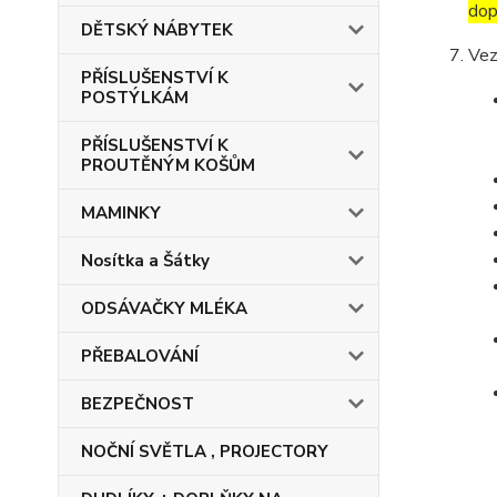
dop
DĚTSKÝ NÁBYTEK
Vez
PŘÍSLUŠENSTVÍ K
POSTÝLKÁM
PŘÍSLUŠENSTVÍ K
PROUTĚNÝM KOŠŮM
MAMINKY
Nosítka a Šátky
ODSÁVAČKY MLÉKA
PŘEBALOVÁNÍ
BEZPEČNOST
NOČNÍ SVĚTLA , PROJECTORY