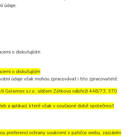
ní údaje:
cemi o diskutujícím
cemi o diskutujícím
obní údaje však mohou zpracovávat i tito zpracovatelé:
í Golemos s.r.o., sídlem Zátkovo nábřeží 448/73, 370
eb a aplikací, které však v současné době společnost
vou preferencí ochrany soukromí v patičce webu, zasláním