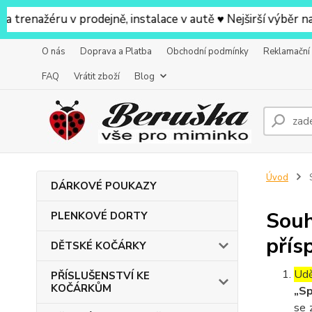
ažéru v prodejně, instalace v autě ♥ Nejširší výběr na pr
O nás
Doprava a Platba
Obchodní podmínky
Reklamační
FAQ
Vrátit zboží
Blog
Úvod
S
DÁRKOVÉ POUKAZY
Souh
PLENKOVÉ DORTY
přís
DĚTSKÉ KOČÁRKY
Udě
PŘÍSLUŠENSTVÍ KE
KOČÁRKŮM
„Sp
se 