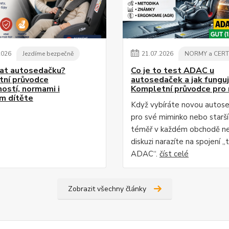
2026
Jezdíme bezpečně
21
.
07
.
2026
NORMY a CERT
rat autosedačku?
Co je to test ADAC u
ní průvodce
autosedaček a jak fungu
ostí, normami i
Kompletní průvodce pro 
m dítěte
Když vybíráte novou autos
pro své miminko nebo starší 
téměř v každém obchodě n
diskuzi narazíte na spojení „
ADAC“.
číst celé
Zobrazit všechny články