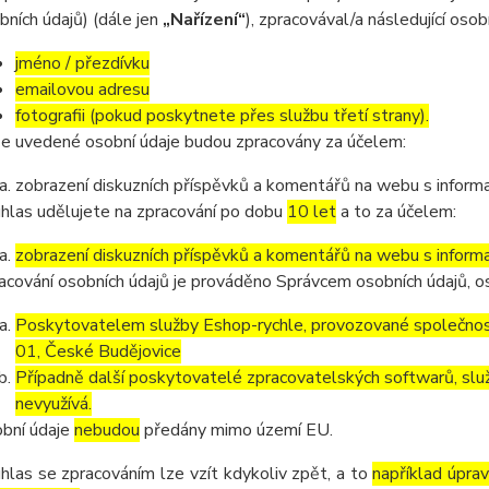
bních údajů) (dále jen
„Nařízení“
), zpracovával/a následující osob
jméno / přezdívku
emailovou adresu
fotografii (pokud poskytnete přes službu třetí strany).
e uvedené osobní údaje budou zpracovány za účelem:
zobrazení diskuzních příspěvků a komentářů na webu s informa
hlas udělujete na zpracování po dobu
10 let
a to za účelem:
zobrazení diskuzních příspěvků a komentářů na webu s informa
acování osobních údajů je prováděno Správcem osobních údajů, os
Poskytovatelem služby Eshop-rychle, provozované společnost
01, České Budějovice
Případně další poskytovatelé zpracovatelských softwarů, služ
nevyužívá.
bní údaje
nebudou
předány mimo území EU.
hlas se zpracováním lze vzít kdykoliv zpět, a to
například úpra