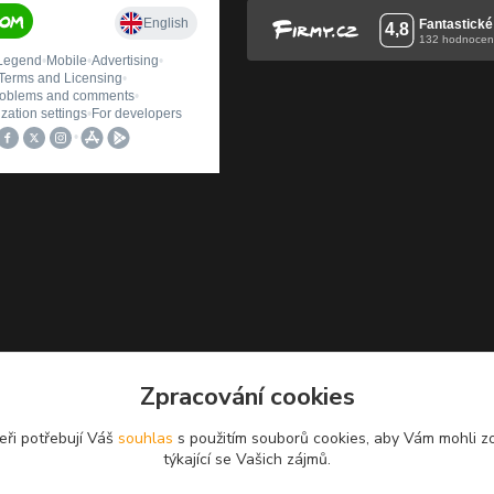
Zpracování cookies
eři potřebují Váš
souhlas
s použitím souborů cookies, aby Vám mohli z
týkající se Vašich zájmů.