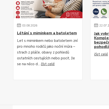
03
.
08
.
2026
22
.
07
.
Létání s miminkem a batoletem
Jak vyb
Komplet
Let s miminkem nebo batoletem zní
bezpečn
pro mnoho rodičů jako noční můra –
pohodlí
strach z pláče, obavy z pohledů
číst celé
ostatních cestujících nebo pocit, že
se na něco d...
číst celé