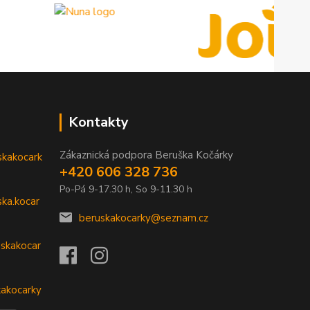
Kontakty
Zákaznická podpora Beruška Kočárky
skakocark
+420 606 328 736
Po-Pá 9-17.30 h, So 9-11.30 h
ka.kocar
beruskakocarky@seznam.cz
skakocar
kakocarky