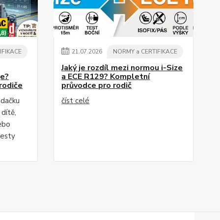
IFIKACE
21
.
07
.
2026
NORMY a CERTIFIKACE
Jaký je rozdíl mezi normou i-Size
je?
a ECE R129? Kompletní
rodiče
průvodce pro rodič
edačku
číst celé
dítě,
ebo
testy