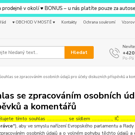
odejně v okolí ♥ BONUS – u nás platíte pouze za autosedač
 řád
♥ OBCHOD V MOSTĚ ♥
Kontakty
Ochrana soukromí
Vzorov
Nevíte
Hledat
+420
Po-Pá 
ouhlas se zpracováním osobních údajů pro účely diskuzních příspěvků a ko
las se zpracováním osobních úda
pěvků a komentářů
lujete tímto souhlas ……………..., se sídlem ………………, IČ ……………
rávce“
), aby ve smyslu nařízení Evropského parlamentu a Rady 
zpracováním osobních údajů a o volném pohybu těchto údajů a 