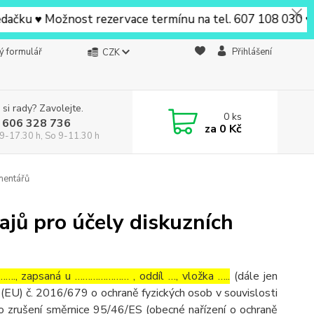
ku ♥ Možnost rezervace termínu na tel. 607 108 030 ♥ V Be
ý formulář
Přihlášení
CZK
 si rady? Zavolejte.
0
ks
 606 328 736
za
0 Kč
9-17.30 h, So 9-11.30 h
mentářů
jů pro účely diskuzních
…., zapsaná u ………………… , oddíl …, vložka …..
(dále jen
(EU) č. 2016/679 o ochraně fyzických osob v souvislosti
o zrušení směrnice 95/46/ES (obecné nařízení o ochraně