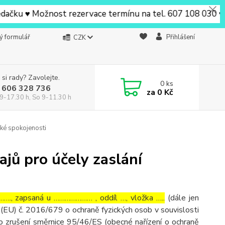
ku ♥ Možnost rezervace termínu na tel. 607 108 030 ♥ V Be
ý formulář
Přihlášení
CZK
 si rady? Zavolejte.
0
ks
 606 328 736
za
0 Kč
9-17.30 h, So 9-11.30 h
ké spokojenosti
jů pro účely zaslání
…., zapsaná u ………………… , oddíl …, vložka …..
(dále jen
(EU) č. 2016/679 o ochraně fyzických osob v souvislosti
o zrušení směrnice 95/46/ES (obecné nařízení o ochraně