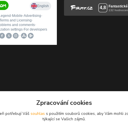
Zpracování cookies
eři potřebují Váš
souhlas
s použitím souborů cookies, aby Vám mohli z
týkající se Vašich zájmů.