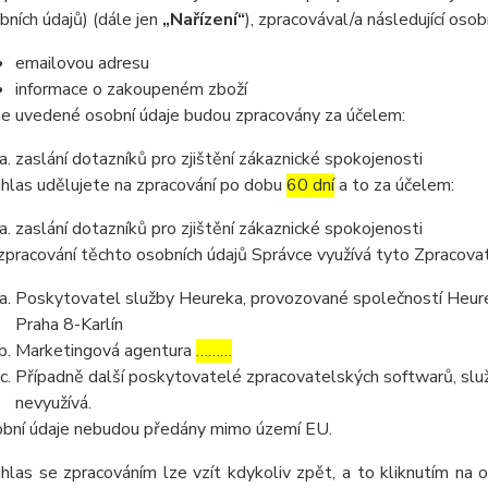
bních údajů) (dále jen
„Nařízení“
), zpracovával/a následující osob
emailovou adresu
informace o zakoupeném zboží
e uvedené osobní údaje budou zpracovány za účelem:
zaslání dotazníků pro zjištění zákaznické spokojenosti
hlas udělujete na zpracování po dobu
60 dní
a to za účelem:
zaslání dotazníků pro zjištění zákaznické spokojenosti
zpracování těchto osobních údajů Správce využívá tyto Zpracova
Poskytovatel služby Heureka, provozované společností Heurek
Praha 8-Karlín
Marketingová agentura
………
Případně další poskytovatelé zpracovatelských softwarů, služ
nevyužívá.
bní údaje nebudou předány mimo území EU.
hlas se zpracováním lze vzít kdykoliv zpět, a to kliknutím na 