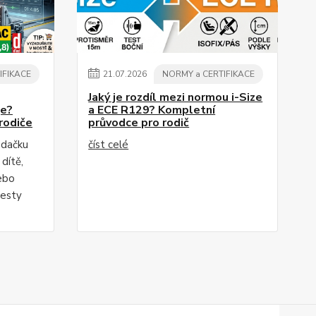
IFIKACE
21
.
07
.
2026
NORMY a CERTIFIKACE
Jaký je rozdíl mezi normou i-Size
je?
a ECE R129? Kompletní
rodiče
průvodce pro rodič
edačku
číst celé
dítě,
ebo
testy