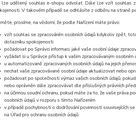
 lze udělený souhlas e-shopu odvolat. Dále lze vzít souhlas z
kojenosti. V takovém případě se odhlásíte z odběru na straně 
měte, prosíme, na vědomí, že podle Nařízení máte právo:
vzít souhlas se zpracováním osobních údajů kdykoliv zpět, tot
dotazníku spokojenosti
požadovat po Správci informaci, jaké vaše osobní údaje zpraco
vyžádat si u Správce přístup k vašim zpracovávaným osobním ú
u automatizovaně zpracovaných osobních údajů na jejich přeno
nechat vaše zpracovávané osobní údaje aktualizovat nebo opra
požadovat po společnosti výmaz vašich osobních údajů, pokud 
nebo oprávněn dále zpracovávat dle příslušných právních před
na účinnou soudní ochranu, pokud máte za to, že vaše práva po
osobních údajů v rozporu s tímto Nařízením
v případě pochybností o dodržování povinností souvisejících s
na Úřad pro ochranu osobních údajů