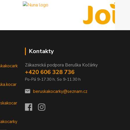
Kontakty
Zákaznická podpora Beruška Kočárky
skakocark
+420 606 328 736
Po-Pá 9-17.30 h, So 9-11.30 h
ka.kocar
beruskakocarky@seznam.cz
skakocar
kakocarky