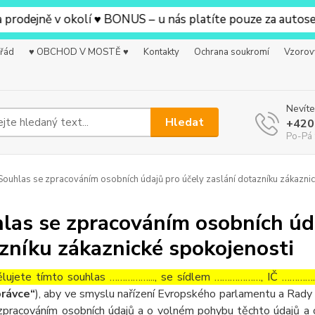
dejně v okolí ♥ BONUS – u nás platíte pouze za autosedač
 řád
♥ OBCHOD V MOSTĚ ♥
Kontakty
Ochrana soukromí
Vzorov
Nevíte
Hledat
+420
Po-Pá 
ouhlas se zpracováním osobních údajů pro účely zaslání dotazníku zákaznic
las se zpracováním osobních úda
zníku zákaznické spokojenosti
lujete tímto souhlas ……………..., se sídlem ………………, IČ ……………
rávce“
), aby ve smyslu nařízení Evropského parlamentu a Rady 
zpracováním osobních údajů a o volném pohybu těchto údajů a 