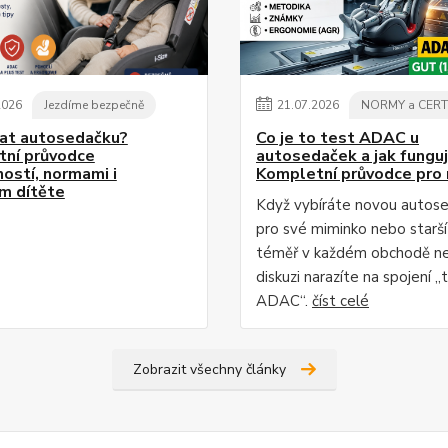
2026
Jezdíme bezpečně
21
.
07
.
2026
NORMY a CERT
rat autosedačku?
Co je to test ADAC u
ní průvodce
autosedaček a jak fungu
ostí, normami i
Kompletní průvodce pro 
m dítěte
Když vybíráte novou autos
pro své miminko nebo starší 
téměř v každém obchodě n
diskuzi narazíte na spojení „
ADAC“.
číst celé
Zobrazit všechny články