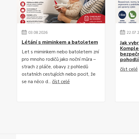
03
.
08
.
2026
22
.
07
.
Létání s miminkem a batoletem
Jak vyb
Komplet
Let s miminkem nebo batoletem zní
bezpečn
pro mnoho rodičů jako noční můra –
pohodlí
strach z pláče, obavy z pohledů
číst celé
ostatních cestujících nebo pocit, že
se na něco d...
číst celé