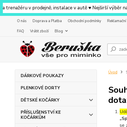
žéru v prodejně, instalace v autě ♥ Nejširší výběr na pro
O nás
Doprava a Platba
Obchodní podmínky
Reklamační
FAQ
Vrátit zboží
Blog
Úvod
S
DÁRKOVÉ POUKAZY
Souh
PLENKOVÉ DORTY
dota
DĚTSKÉ KOČÁRKY
Udě
PŘÍSLUŠENSTVÍ KE
KOČÁRKŮM
„Sp
se 