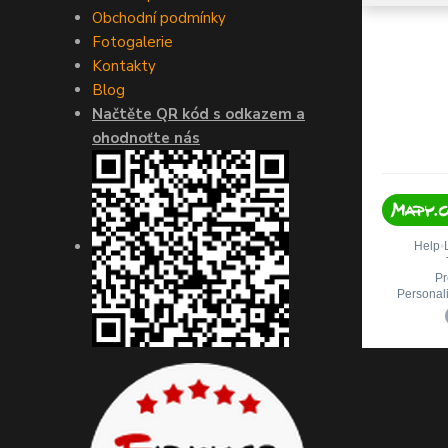
Obchodní podmínky
Fotogalerie
Kontakty
Blog
Načtěte QR kód s odkazem a
ohodnoťte nás