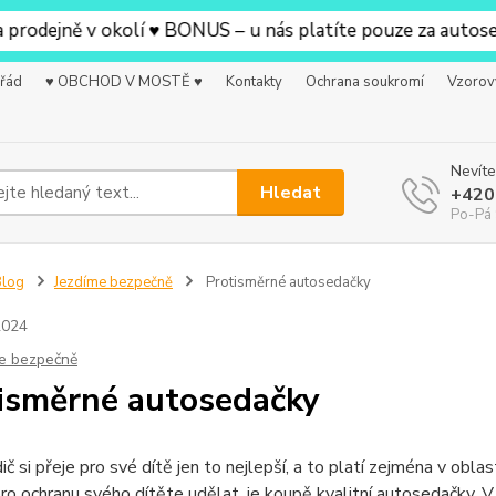
odejně v okolí ♥ BONUS – u nás platíte pouze za autosedač
 řád
♥ OBCHOD V MOSTĚ ♥
Kontakty
Ochrana soukromí
Vzorov
Nevíte
Hledat
+420
Po-Pá 
Blog
Jezdíme bezpečně
Protisměrné autosedačky
2024
e bezpečně
isměrné autosedačky
ič si přeje pro své dítě jen to nejlepší, a to platí zejména v oblas
o ochranu svého dítěte udělat, je koupě kvalitní autosedačky. V