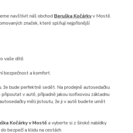
jeme navštívit náš obchod
Beruška Kočárky
v Mostě.
movaných značek, které splňují nejpřísnější
o vaše dítě.
ní bezpečnost a komfort.
u, že bude perfektně sedět. Na prodejně autosedačku
řipoutat v autě, případně jakou isofixovou základnu
 autosedačky měli jistoutu, že ji v autě budete umět
uška Kočárky v Mostě
a vyberte si z široké nabídky
do bezpečí a klidu na cestách.