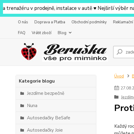
ažéru v prodejně, instalace v autě ♥ Nejširší výběr na pr
O nás
Doprava a Platba
Obchodní podmínky
Reklamační
FAQ
Vrátit zboží
Blog
Úvod
Kategorie blogu
27
.
08
.
Jezdíme bezpečně
Jezdím
Prot
Nuna
Autosedačky BeSafe
Každý rod
Autosedačky Joie
můžete pr