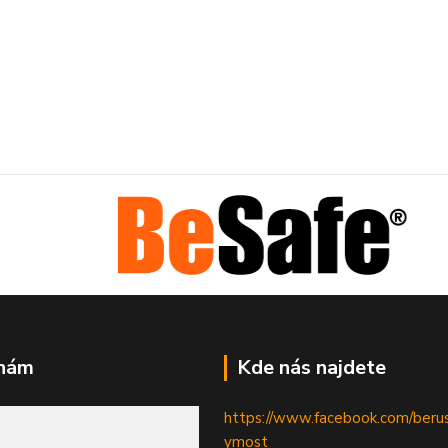
 nám
Kde nás najdete
https://www.facebook.com/beru
ymost