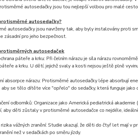
rotisměrné autosedačky jsou tou nejlepší volbou pro malé cesto
 protisměrné autosedačky?
né autosedačky jsou navrženy tak, aby byly instalovány proti sm
ž je zásadní pro jeho bezpečnost.
protisměrných autosedaček
ochrana páteře a krku: Při čelním nárazu je síla nárazu rovnoměrně 
páteře a krku. U dětí, jejichž svaly a kosti nejsou ještě plně vyvin
vní absorpce nárazu: Protisměrné autosedačky lépe absorbují energ
 aby se tělo dítěte více "opřelo" do sedačky, která funguje jako o
čení odborníků: Organizace jako Americká pediatrická akademie
í, aby děti zůstaly v protisměrné autosedačce co nejdéle, ideálně
í rizika vážných zranění: Studie ukazují, že děti do čtyř let mají 
ranění než v sedačkách po směru jízdy.