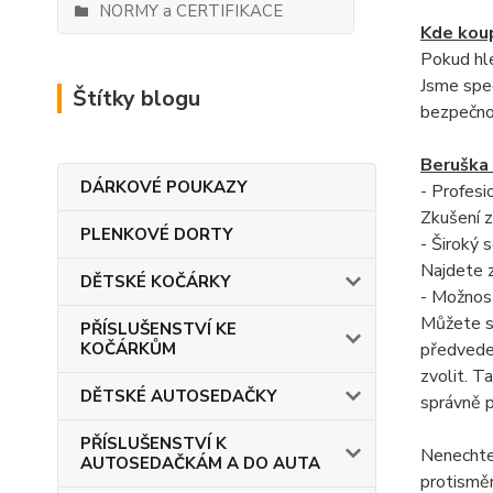
NORMY a CERTIFIKACE
Kde kou
Pokud hl
Jsme spec
Štítky blogu
bezpečno
Beruška
DÁRKOVÉ POUKAZY
- Profesi
Zkušení 
PLENKOVÉ DORTY
- Široký 
Najdete 
DĚTSKÉ KOČÁRKY
- Možnos
Můžete si
PŘÍSLUŠENSTVÍ KE
KOČÁRKŮM
předvedem
zvolit. T
DĚTSKÉ AUTOSEDAČKY
správně p
PŘÍSLUŠENSTVÍ K
Nenechte
AUTOSEDAČKÁM A DO AUTA
protisměr