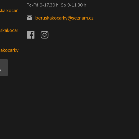
Po-Pá 9-17.30 h, So 9-11.30 h
ka.kocar
beruskakocarky@seznam.cz
skakocar
kakocarky