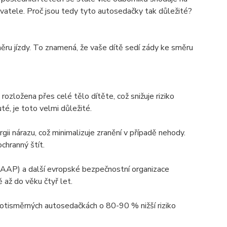
vatele. Proč jsou tedy tyto autosedačky tak důležité?
ěru jízdy. To znamená, že vaše dítě sedí zády ke směru
rozložena přes celé tělo dítěte, což snižuje riziko
uté, je toto velmi důležité.
ii nárazu, což minimalizuje zranění v případě nehody.
chranný štít.
 (AAP) a další evropské bezpečnostní organizace
 až do věku čtyř let.
v protisměrných autosedačkách o 80-90 % nižší riziko