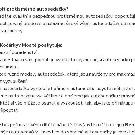
pit protisměrné autosedačky?
edáte kvalitní a bezpečnou protisměrnou autosedačku, doporuču
ializovaný prodejce a nabízíme široký výběr autosedaček od reno
stní normy.
 Kočárky
v Mostě poskytuje:
onální poradenství:
zaměstnanci vám pomohou vybrat tu nejvhodnější autosedačku pr
sortiment:
zde různé modely autosedaček, které jsou navrženy pro maximál
t vyzkoušení:
 autosedačku vyzkoušet přímo v automobilu, abyste měli jistot
e na trenažeru, vysvětlíme a poíšeme jak autosedačku správně p
aktéž si vše můžete osahat a vyzkoušet, tak, aby jste při nákupu
řipoutat.
 bezpečnost svého dítěte náhodě. Navštivte naší prodejnu
Ber
ných autosedaček. Investice do správné autosedačky je investicí 