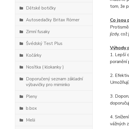
tom, že p
Dětské botičky
Autosedačky Britax Römer
Co jsou
Protisměr
Zimní fusaky
jízdy, co
Švédský Test Plus
Výhody 
1. Lepší 
Kočárky
poranění 
Nosítka ( klokanky )
2. Efekti
Doporučený seznam základní
Umožňují,
výbavičky pro miminko
3. Doporu
Pleny
doporučuj
b.box
4. Snížen
Melii
vážných z