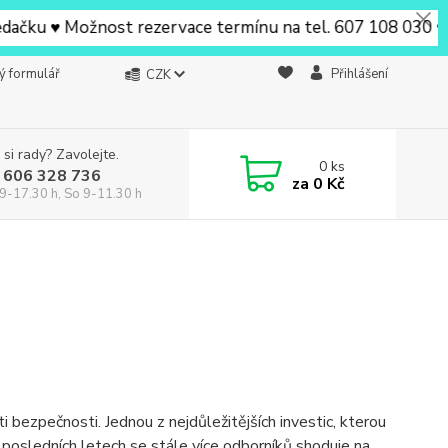
ku ♥ Možnost rezervace termínu na tel. 607 108 030 ♥ V Be
ý formulář
Přihlášení
CZK
 si rady? Zavolejte.
0
ks
 606 328 736
za
0 Kč
9-17.30 h, So 9-11.30 h
ti bezpečnosti. Jednou z nejdůležitějších investic, kterou
 posledních letech se stále více odborníků shoduje na