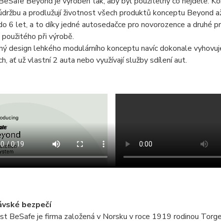
eSafe Beyond je vyroben tak, aby byl použitelný co nejdéle. Kon
údržbu a prodlužují životnost všech produktů konceptu Beyond a
do 6 let, a to díky jedné autosedačce pro novorozence a druhé pr
 použitého při výrobě.
ý design lehkého modulárního konceptu navíc dokonale vyhovuje
h, ať už vlastní 2 auta nebo využívají služby sdílení aut.
ávské bezpečí
t BeSafe je firma založená v Norsku v roce 1919 rodinou Torge