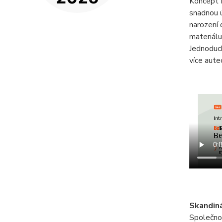
Koncept B
snadnou 
narození 
materiálu
Jednoduch
více autec
Skandin
Společnos