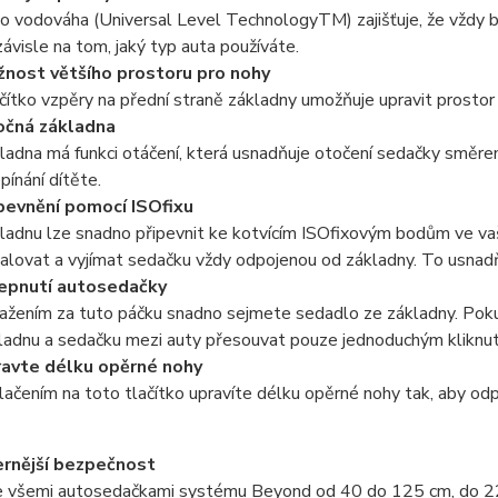
o vodováha (Universal Level TechnologyTM) zajišťuje, že vždy 
ávisle na tom, jaký typ auta používáte.
nost většího prostoru pro nohy
čítko vzpěry na přední straně základny umožňuje upravit prostor
čná základna
ladna má funkci otáčení, která usnadňuje otočení sedačky směrem
pínání dítěte.
pevnění pomocí ISOfixu
ladnu lze snadno připevnit ke kotvícím ISOfixovým bodům ve va
talovat a vyjímat sedačku vždy odpojenou od základny. To usnadň
epnutí autosedačky
ažením za tuto páčku snadno sejmete sedadlo ze základny. Pok
ladnu a sedačku mezi auty přesouvat pouze jednoduchým kliknut
avte délku opěrné nohy
lačením na toto tlačítko upravíte délku opěrné nohy tak, aby odp
rnější bezpečnost
se všemi autosedačkami systému Beyond od 40 do 125 cm, do 2