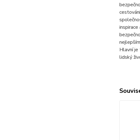
bezpečnos
cestování
společnos
inspirace
bezpečnos
nejlepší
Hlavní je
lidský živ
Souvise