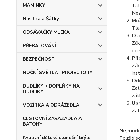
MAMINKY
Tat
Nez
Nosítka a Šátky
Mož
Tla
ODSÁVAČKY MLÉKA
Oto
Zák
PŘEBALOVÁNÍ
ode
Při
BEZPEČNOST
Zák
NOČNÍ SVĚTLA , PROJECTORY
ins
Od
DUDLÍKY + DOPLŇKY NA
Zat
DUDLÍKY
zák
Upr
VOZÍTKA A ODRÁŽEDLA
Zat
CESTOVNÍ ZAVAZADLA A
BATOHY
Nejmode
Kvalitní dětské sluneční brýle
Použití 