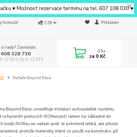
 ♥ Možnost rezervace termínu na tel. 607 108 030 ♥ V Beru
ý formulář
Přihlášení
CZK
 si rady? Zavolejte.
0
ks
 606 328 736
za
0 Kč
9-17.30 h, So 9-11.30 h
SE
BeSafe Beyond Base
na Beyond Base usnadňuje instalaci autosedaček systému
 uchycením pomocích ISOfixových ramen na základně do
ích bodů ISOfixu ve vašem autě. Je extrémně lehká, ale přesto
natelná, protože materiály, které se použil na konstrukci, při