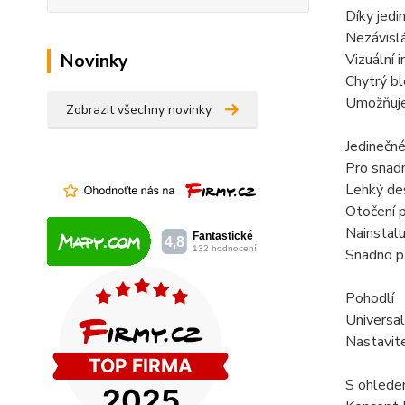
Díky jedi
Nezávislá
Novinky
Vizuální 
Chytrý b
Umožňuje 
Zobrazit všechny novinky
Jedinečné
Pro snadn
Lehký des
Otočení p
Nainstal
Snadno př
Pohodlí
Universal
Nastavit
S ohlede