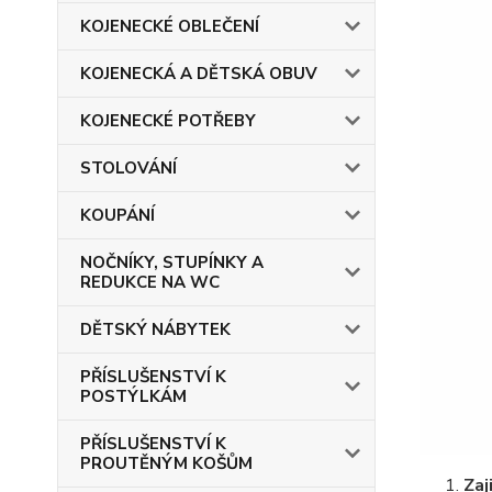
KOJENECKÉ OBLEČENÍ
KOJENECKÁ A DĚTSKÁ OBUV
KOJENECKÉ POTŘEBY
STOLOVÁNÍ
KOUPÁNÍ
NOČNÍKY, STUPÍNKY A
REDUKCE NA WC
DĚTSKÝ NÁBYTEK
PŘÍSLUŠENSTVÍ K
POSTÝLKÁM
PŘÍSLUŠENSTVÍ K
PROUTĚNÝM KOŠŮM
Zaj