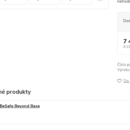
nehodě 
Dos
7 
6 1
Číslo p
Výrobc
Do 
é produkty
BeSafe Beyond Base