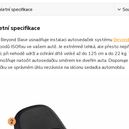
etní specifikace
Sou
tní specifikace
 Beyond Base usnadňuje instalaci autosedaček systému
Beyond
 bodů ISOfixu ve vašem autě. Je extrémně lehká, ale přesto nepř
i, při nehodě udrží a ochrání dítě velké až do 125 cm a do 22 kg.
umožňuje natočit autosedačku směrem ke dveřím auta. Disponuje
čku ve správném úhlu nezávisle na sklonu sedadla automobilu.