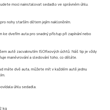
budete moci nainstalovat sedadlo ve správném úhlu.
 pro nohy starším dětem jejím nakloněním.
 ke dveřím auta pro snadný přístup při zapínání nebo
šem autě zacvaknutím ISOfixových úchtů. Náš tip je vždy
uje manévrování a sledování toho, co děláte.
ud máte dvě auta, můžete mít v každém autě jednu
ím.
ovídala úhlu sedadla.
2 kg