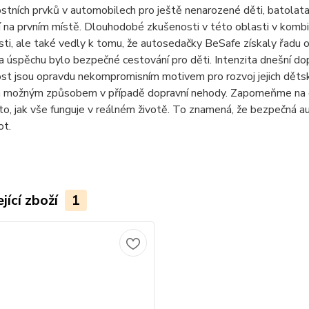
tních prvků v automobilech pro ještě nenarozené děti, batolata 
 na prvním místě. Dlouhodobé zkušenosti v této oblasti v kombin
ti, ale také vedly k tomu, že autosedačky BeSafe získaly řadu 
 a úspěchu bylo bezpečné cestování pro děti. Intenzita dnešní do
t jsou opravdu nekompromisním motivem pro rozvoj jejich dětsk
m možným způsobem v případě dopravní nehody. Zapomeňme na oce
 to, jak vše funguje v reálném životě. To znamená, že bezpečná
ot.
jící zboží
1