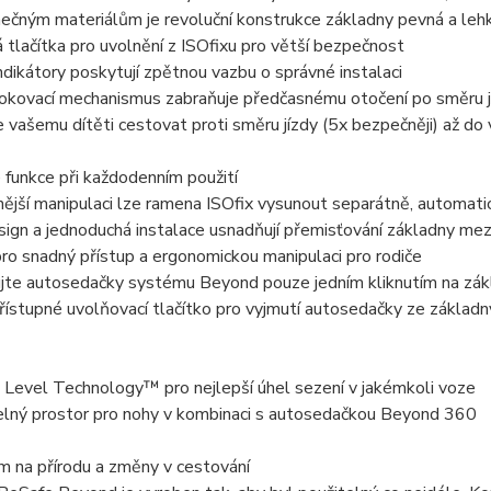
nečným materiálům je revoluční konstrukce základny pevná a leh
 tlačítka pro uvolnění z ISOfixu pro větší bezpečnost
indikátory poskytují zpětnou vazbu o správné instalaci
lokovací mechanismus zabraňuje předčasnému otočení po směru j
vašemu dítěti cestovat proti směru jízdy (5x bezpečněji) až do 
 funkce při každodenním použití
ější manipulaci lze ramena ISOfix vysunout separátně, automatic
ign a jednoduchá instalace usnadňují přemisťování základny mez
ro snadný přístup a ergonomickou manipulaci pro rodiče
ujte autosedačky systému Beyond pouze jedním kliknutím na zák
ístupné uvolňovací tlačítko pro vyjmutí autosedačky ze základn
 Level Technology™ pro nejlepší úhel sezení v jakémkoli voze
elný prostor pro nohy v kombinaci s autosedačkou Beyond 360
m na přírodu a změny v cestování