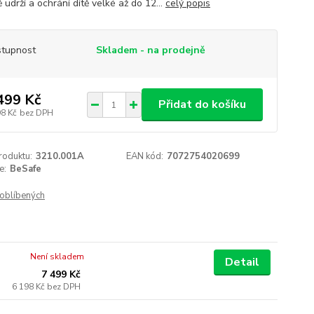
udrží a ochrání dítě velké až do 12...
celý popis
tupnost
Skladem - na prodejně
499 Kč
Přidat do košíku
98 Kč
bez DPH
roduktu:
3210.001A
EAN kód:
7072754020699
e:
BeSafe
oblíbených
Není skladem
Detail
7 499 Kč
6 198 Kč
bez DPH