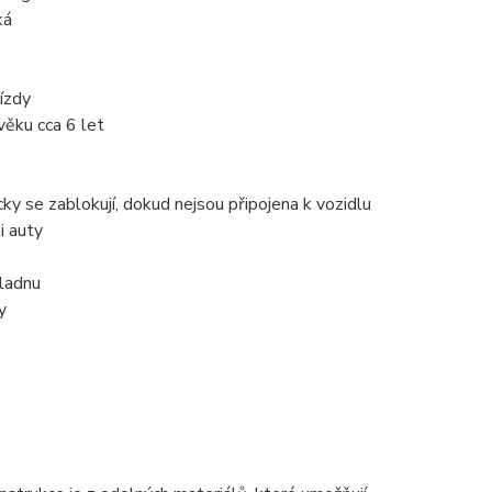
ká
ízdy
věku cca 6 let
ky se zablokují, dokud nejsou připojena k vozidlu
i auty
ladnu
y