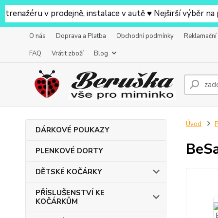
ru v prodejně, instalace v autě ♥ Nejširší výběr na prode
O nás
Doprava a Platba
Obchodní podmínky
Reklamační
FAQ
Vrátit zboží
Blog
Úvod
DÁRKOVÉ POUKAZY
BeSa
PLENKOVÉ DORTY
DĚTSKÉ KOČÁRKY
PŘÍSLUŠENSTVÍ KE
KOČÁRKŮM