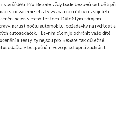
i starší děti. Pro BeSafe vždy bude bezpečnost dětí při
aci s inovacemi sehrály významnou roli v rozvoji této
ocenění nejen v crash testech. Důležitým zdrojem
pravy, nárůst počtu automobilů, požadavky na rychlost a
ých autosedaček. Hlavním cílem je ochránit vaše dítě
nění a testy, ty nejsou pro BeSafe tak důležité.
 autosedačka v bezpečném voze je schopná zachránit