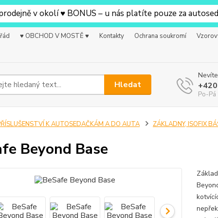
jně v okolí ♥ BONUS – u nás platíte pouze za autosedačku
 řád
♥ OBCHOD V MOSTĚ ♥
Kontakty
Ochrana soukromí
Vzorov
Nevíte
Hledat
+420
Po-Pá 
PŘÍSLUŠENSTVÍ K AUTOSEDAČKÁM A DO AUTA
ZÁKLADNY, ISOFIX BÁ
fe Beyond Base
Základ
Beyond
kotvíc
nepřeko