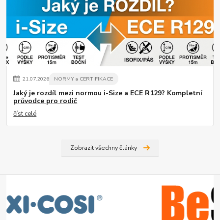
21
.
07
.
2026
NORMY a CERTIFIKACE
Jaký je rozdíl mezi normou i-Size a ECE R129? Kompletní
průvodce pro rodič
číst celé
Zobrazit všechny články