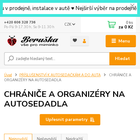
ně, instalace v autě ♥ Nejširší výběr na prodejně v okolí
0
ks
+420 606 328 736
CZK
za
0 Kč
Po-Pá 9-17.30 h, So 9-11.30 h
Menu
Hledat
Úvod
PŘÍSLUŠENSTVÍ K AUTOSEDAČKÁM A DO AUTA
CHRÁNIČE A
ORGANIZÉRY NA AUTOSEDADLA
CHRÁNIČE A ORGANIZÉRY NA
AUTOSEDADLA
Upřesnit parametry
Nejnovější
Nejlevnější
Nejdražší