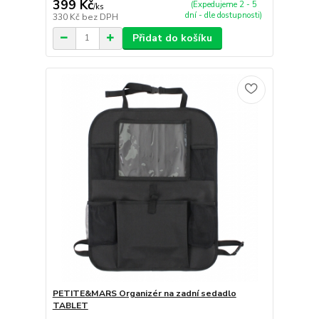
399 Kč
(Expedujeme 2 - 5
/
ks
dní - dle dostupnosti)
330 Kč
bez DPH
Přidat do košíku
PETITE&MARS Organizér na zadní sedadlo
TABLET