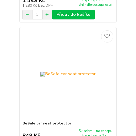
1 549 Kč
(Expedujeme 2 - 5
dní - dle dostupnosti)
1 280 Kč
bez DPH
Přidat do košíku
BeSafe car seat protector
Skladem - na eshopu
849 Kč
(Expedujeme 2 - 5