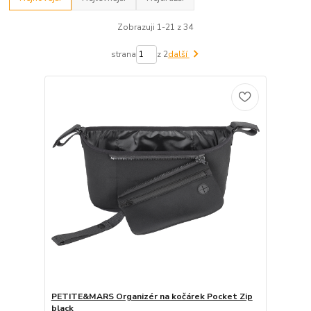
Zobrazuji 1-21 z 34
strana
z 2
další
PETITE&MARS Organizér na kočárek Pocket Zip
black