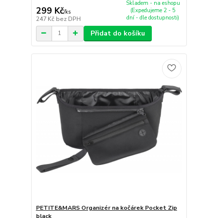
Skladem - na eshopu
299 Kč
(Expedujeme 2 - 5
/
ks
dní - dle dostupnosti)
247 Kč
bez DPH
Přidat do košíku
PETITE&MARS Organizér na kočárek Pocket Zip
black