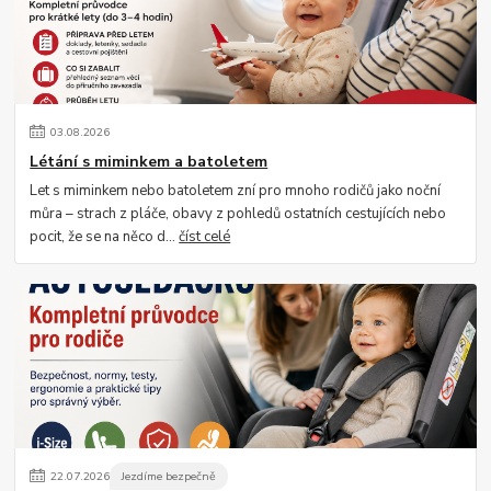
03
.
08
.
2026
Létání s miminkem a batoletem
Let s miminkem nebo batoletem zní pro mnoho rodičů jako noční
můra – strach z pláče, obavy z pohledů ostatních cestujících nebo
pocit, že se na něco d...
číst celé
22
.
07
.
2026
Jezdíme bezpečně