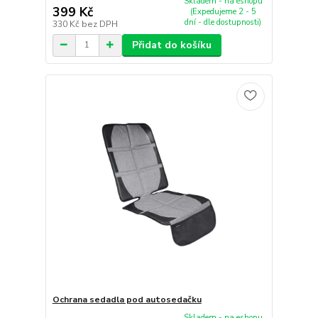
Skladem - na eshopu
399 Kč
(Expedujeme 2 - 5
dní - dle dostupnosti)
330 Kč
bez DPH
Přidat do košíku
Ochrana sedadla pod autosedačku
Skladem - na eshopu