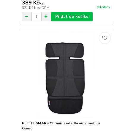
389 Kč
/
ks
skladem
321 Kč
bez DPH
Přidat do košíku
PETITE&MARS Chránič sedadla automobilu
Guard