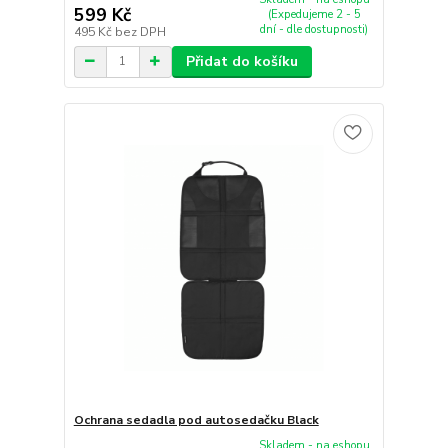
599 Kč
(Expedujeme 2 - 5
dní - dle dostupnosti)
495 Kč
bez DPH
Přidat do košíku
Ochrana sedadla pod autosedačku Black
Skladem - na eshopu