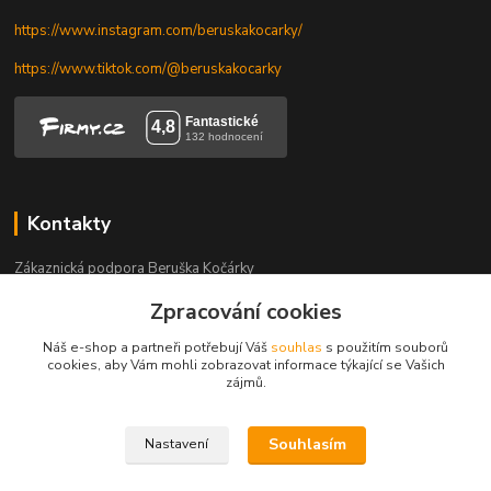
https://www.instagram.com/beruskakocarky/
https://www.tiktok.com/@beruskakocarky
Kontakty
Zákaznická podpora Beruška Kočárky
+420 606 328 736
Zpracování cookies
Po-Pá 9-17.30 h, So 9-11.30 h
Náš e-shop a partneři potřebují Váš
souhlas
s použitím souborů
beruskakocarky@seznam.cz
cookies, aby Vám mohli zobrazovat informace týkající se Vašich
zájmů.
Souhlasím
Nastavení