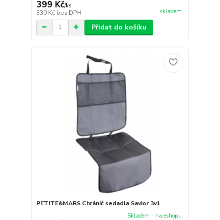
399 Kč
/
ks
skladem
330 Kč
bez DPH
Přidat do košíku
PETITE&MARS Chránič sedadla Savior 3v1
Skladem - na eshopu