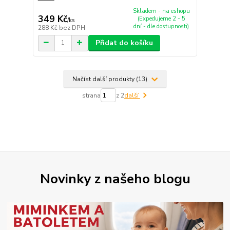
Skladem - na eshopu
349 Kč
(Expedujeme 2 - 5
/
ks
dní - dle dostupnosti)
288 Kč
bez DPH
Přidat do košíku
Načíst další produkty (13)
strana
z 2
další
Novinky z našeho blogu