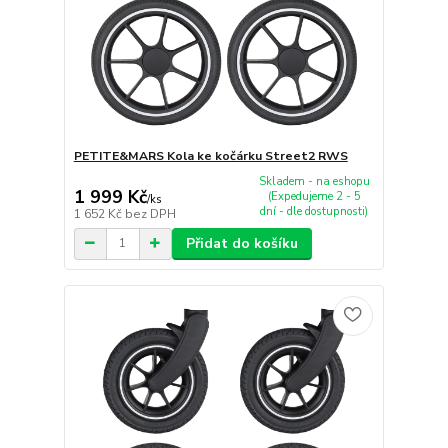
PETITE&MARS Kola ke kočárku Street2 RWS
Skladem - na eshopu
1 999 Kč
(Expedujeme 2 - 5
/
ks
dní - dle dostupnosti)
1 652 Kč
bez DPH
Přidat do košíku