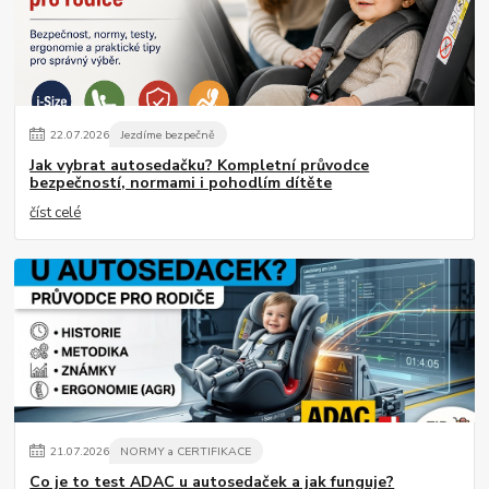
22
.
07
.
2026
Jezdíme bezpečně
Jak vybrat autosedačku? Kompletní průvodce
bezpečností, normami i pohodlím dítěte
číst celé
21
.
07
.
2026
NORMY a CERTIFIKACE
Co je to test ADAC u autosedaček a jak funguje?