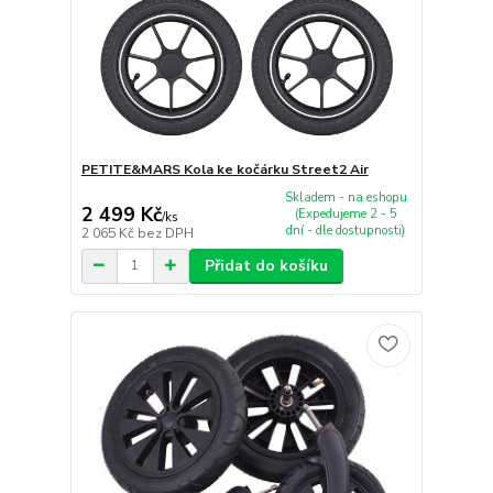
PETITE&MARS Kola ke kočárku Street2 Air
Skladem - na eshopu
2 499 Kč
(Expedujeme 2 - 5
/
ks
dní - dle dostupnosti)
2 065 Kč
bez DPH
Přidat do košíku