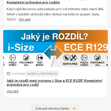
Kompletní průvodce pro rodiče
Když vybíráte novou autosedačku pro své miminko nebo starší dítě,
téměř v každém obchodě nebo diskuzi narazíte na spojení „testy
ADAC“.
číst celé
21
.
07
.
2026
NORMY a CERTIFIKACE
Jaký je rozdíl mezi normou i-Size a ECE R129? Kompletní
průvodce pro rodič
číst celé
Zobrazit všechny články