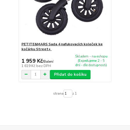
PETITE&MARS Sada 4 nafukovacích koleček ke
kočárku Street+
Skladem - na eshopu
1 959 Kč
(Expedujeme 2 - 5
/
Balení
dní - dle dostupnosti)
1 619 Kč
bez DPH
Přidat do košíku
strana
z 1