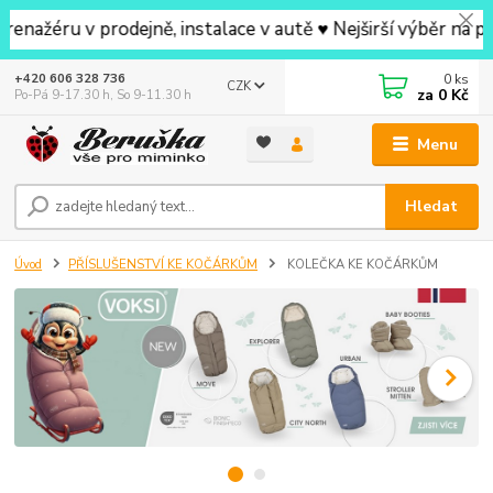
ru v prodejně, instalace v autě ♥ Nejširší výběr na prod
0
ks
+420 606 328 736
CZK
za
0 Kč
Po-Pá 9-17.30 h, So 9-11.30 h
Menu
Hledat
Úvod
PŘÍSLUŠENSTVÍ KE KOČÁRKŮM
KOLEČKA KE KOČÁRKŮM