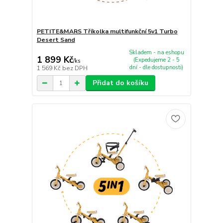
PETITE&MARS Tříkolka multifunkční 5v1 Turbo
Desert Sand
Skladem - na eshopu
1 899 Kč
(Expedujeme 2 - 5
/
ks
dní - dle dostupnosti)
1 569 Kč
bez DPH
Přidat do košíku