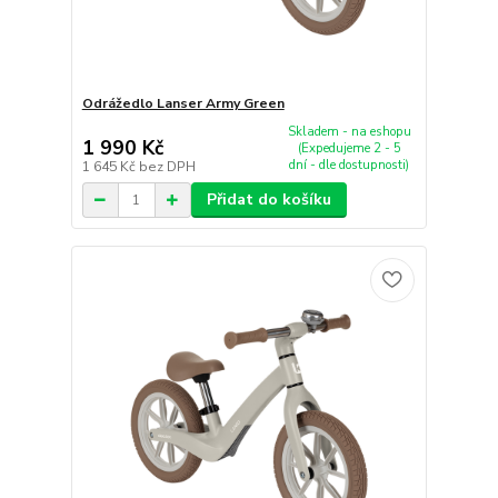
Odrážedlo Lanser Army Green
Skladem - na eshopu
1 990 Kč
(Expedujeme 2 - 5
dní - dle dostupnosti)
1 645 Kč
bez DPH
Přidat do košíku