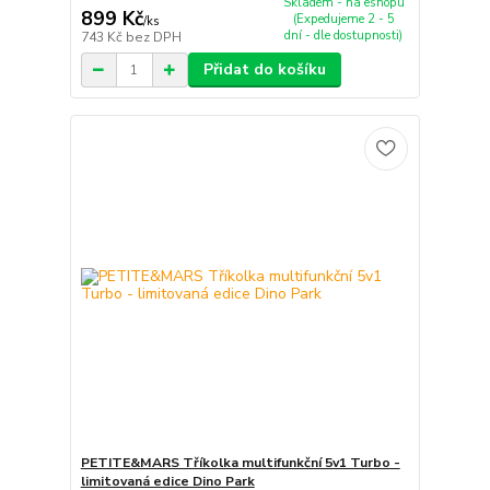
Skladem - na eshopu
899 Kč
(Expedujeme 2 - 5
/
ks
dní - dle dostupnosti)
743 Kč
bez DPH
Přidat do košíku
PETITE&MARS Tříkolka multifunkční 5v1 Turbo -
limitovaná edice Dino Park