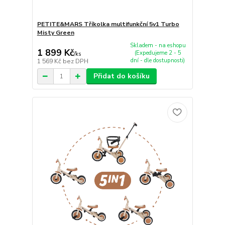
PETITE&MARS Tříkolka multifunkční 5v1 Turbo
Misty Green
Skladem - na eshopu
1 899 Kč
(Expedujeme 2 - 5
/
ks
dní - dle dostupnosti)
1 569 Kč
bez DPH
Přidat do košíku