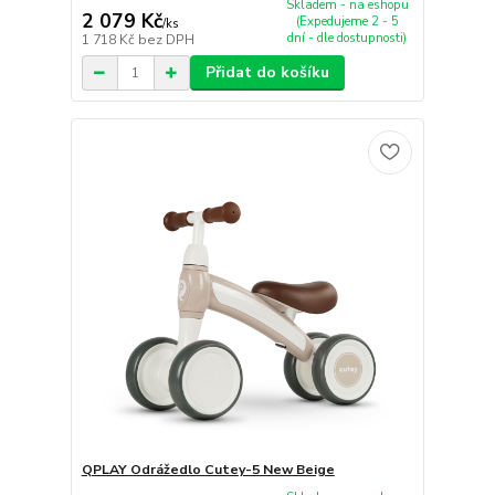
Skladem - na eshopu
2 079 Kč
(Expedujeme 2 - 5
/
ks
dní - dle dostupnosti)
1 718 Kč
bez DPH
Přidat do košíku
QPLAY Odrážedlo Cutey-5 New Beige