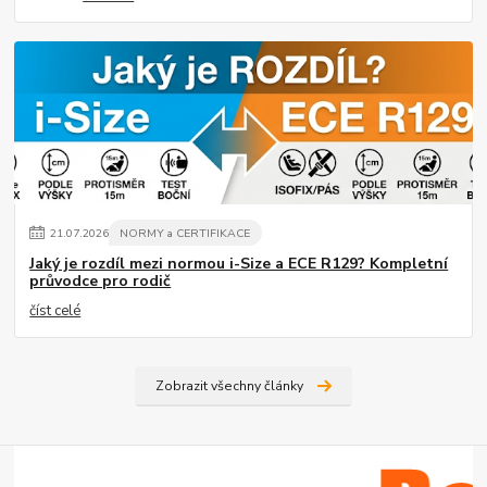
21
.
07
.
2026
NORMY a CERTIFIKACE
Jaký je rozdíl mezi normou i-Size a ECE R129? Kompletní
průvodce pro rodič
číst celé
Zobrazit všechny články