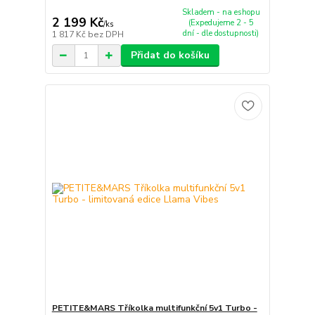
Skladem - na eshopu
2 199 Kč
(Expedujeme 2 - 5
/
ks
dní - dle dostupnosti)
1 817 Kč
bez DPH
Přidat do košíku
PETITE&MARS Tříkolka multifunkční 5v1 Turbo -