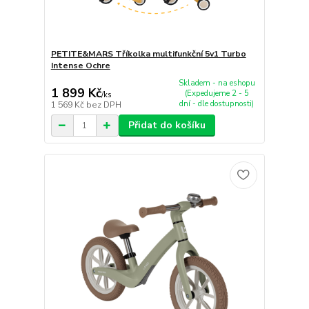
PETITE&MARS Tříkolka multifunkční 5v1 Turbo
Intense Ochre
Skladem - na eshopu
1 899 Kč
(Expedujeme 2 - 5
/
ks
dní - dle dostupnosti)
1 569 Kč
bez DPH
Přidat do košíku