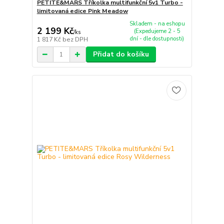
PETITE&MARS Tříkolka multifunkční 5v1 Turbo -
limitovaná edice Pink Meadow
Skladem - na eshopu
2 199 Kč
(Expedujeme 2 - 5
/
ks
dní - dle dostupnosti)
1 817 Kč
bez DPH
Přidat do košíku