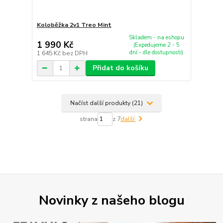
Koloběžka 2v1 Treo Mint
Skladem - na eshopu
1 990 Kč
(Expedujeme 2 - 5
dní - dle dostupnosti)
1 645 Kč
bez DPH
Přidat do košíku
Načíst další produkty (21)
strana
z 7
další
Novinky z našeho blogu