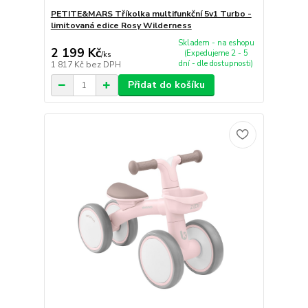
PETITE&MARS Tříkolka multifunkční 5v1 Turbo -
limitovaná edice Rosy Wilderness
Skladem - na eshopu
2 199 Kč
(Expedujeme 2 - 5
/
ks
dní - dle dostupnosti)
1 817 Kč
bez DPH
Přidat do košíku