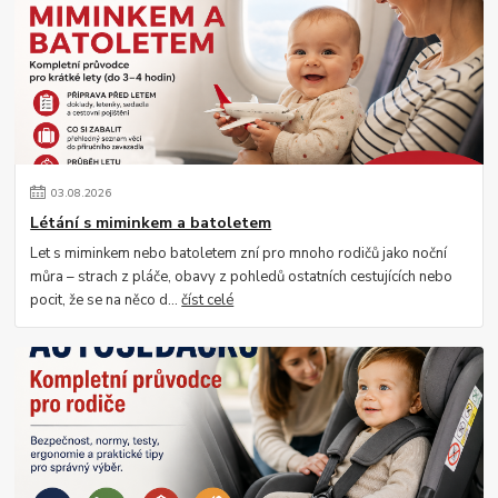
03
.
08
.
2026
Létání s miminkem a batoletem
Let s miminkem nebo batoletem zní pro mnoho rodičů jako noční
můra – strach z pláče, obavy z pohledů ostatních cestujících nebo
pocit, že se na něco d...
číst celé