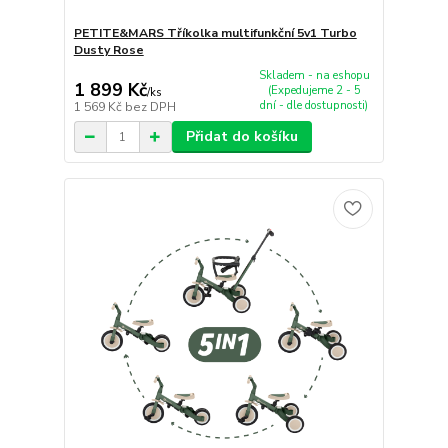
PETITE&MARS Tříkolka multifunkční 5v1 Turbo
Dusty Rose
Skladem - na eshopu
1 899 Kč
(Expedujeme 2 - 5
/
ks
dní - dle dostupnosti)
1 569 Kč
bez DPH
Přidat do košíku