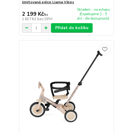
limitovaná edice Llama Vibes
Skladem - na eshopu
2 199 Kč
(Expedujeme 2 - 5
/
ks
dní - dle dostupnosti)
1 817 Kč
bez DPH
Přidat do košíku