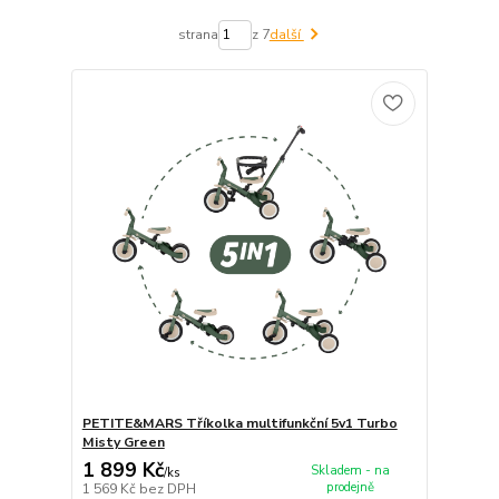
strana
z 7
další
PETITE&MARS Tříkolka multifunkční 5v1 Turbo
Misty Green
1 899 Kč
Skladem - na
/
ks
prodejně
1 569 Kč
bez DPH