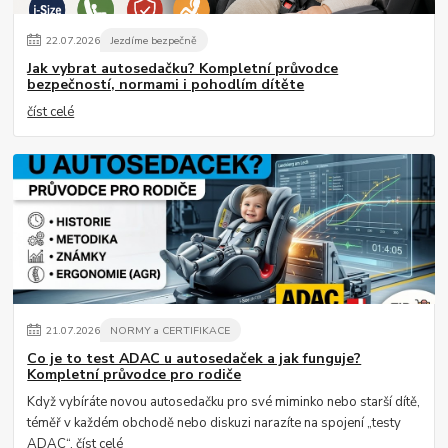
22
.
07
.
2026
Jezdíme bezpečně
Jak vybrat autosedačku? Kompletní průvodce
bezpečností, normami i pohodlím dítěte
číst celé
21
.
07
.
2026
NORMY a CERTIFIKACE
Co je to test ADAC u autosedaček a jak funguje?
Kompletní průvodce pro rodiče
Když vybíráte novou autosedačku pro své miminko nebo starší dítě,
téměř v každém obchodě nebo diskuzi narazíte na spojení „testy
ADAC“.
číst celé