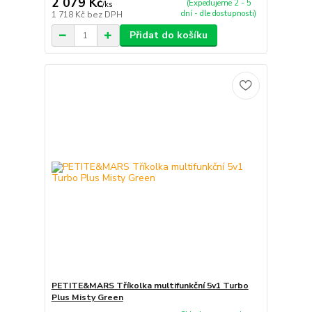
2 079 Kč
(Expedujeme 2 - 5
/
ks
dní - dle dostupnosti)
1 718 Kč
bez DPH
Přidat do košíku
PETITE&MARS Tříkolka multifunkční 5v1 Turbo
Plus Misty Green