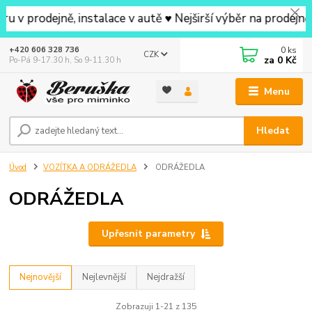
ejně, instalace v autě ♥ Nejširší výběr na prodejně v oko
0
ks
+420 606 328 736
CZK
za
0 Kč
Po-Pá 9-17.30 h, So 9-11.30 h
Menu
Hledat
Úvod
VOZÍTKA A ODRÁŽEDLA
ODRÁŽEDLA
ODRÁŽEDLA
Upřesnit parametry
Nejnovější
Nejlevnější
Nejdražší
Zobrazuji 1-21 z 135