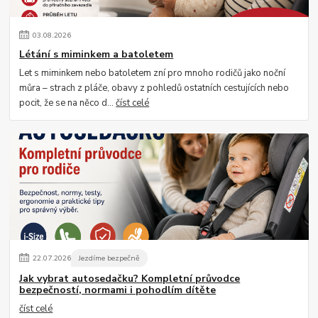
03
.
08
.
2026
Létání s miminkem a batoletem
Let s miminkem nebo batoletem zní pro mnoho rodičů jako noční
můra – strach z pláče, obavy z pohledů ostatních cestujících nebo
pocit, že se na něco d...
číst celé
22
.
07
.
2026
Jezdíme bezpečně
Jak vybrat autosedačku? Kompletní průvodce
bezpečností, normami i pohodlím dítěte
číst celé