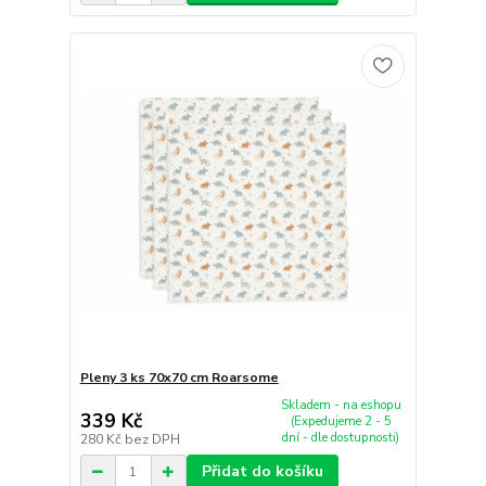
Pleny 3 ks 70x70 cm Roarsome
Skladem - na eshopu
339 Kč
(Expedujeme 2 - 5
dní - dle dostupnosti)
280 Kč
bez DPH
Přidat do košíku