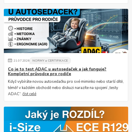
21
.
07
.
2026
NORMY a CERTIFIKACE
Co je to test ADAC u autosedaček a jak funguje?
Kompletní průvodce pro rodiče
Když vybíráte novou autosedačku pro své miminko nebo starší dítě,
téměř v každém obchodě nebo diskuzi narazíte na spojení „testy
ADAC“.
číst celé