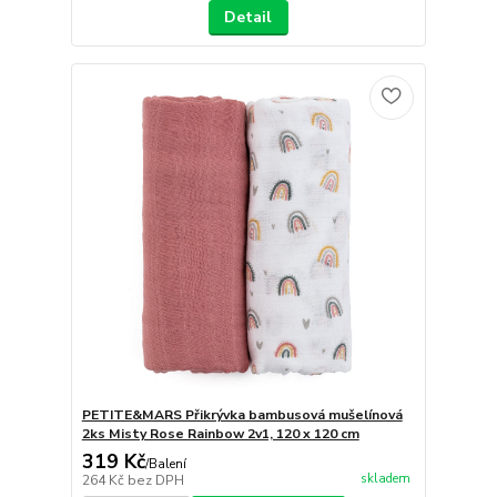
Detail
PETITE&MARS Přikrývka bambusová mušelínová
2ks Misty Rose Rainbow 2v1, 120 x 120 cm
319 Kč
/
Balení
skladem
264 Kč
bez DPH