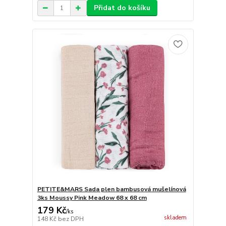
Přidat do košíku
PETITE&MARS Sada plen bambusová mušelínová
3ks Moussy Pink Meadow 68 x 68 cm
179 Kč
/
ks
skladem
148 Kč
bez DPH