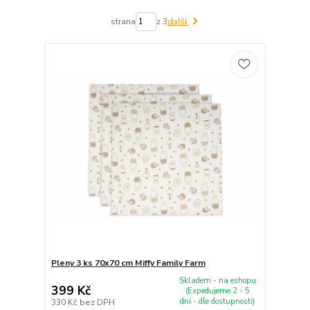
strana
z 3
další
Pleny 3 ks 70x70 cm Miffy Family Farm
Skladem - na eshopu
399 Kč
(Expedujeme 2 - 5
dní - dle dostupnosti)
330 Kč
bez DPH