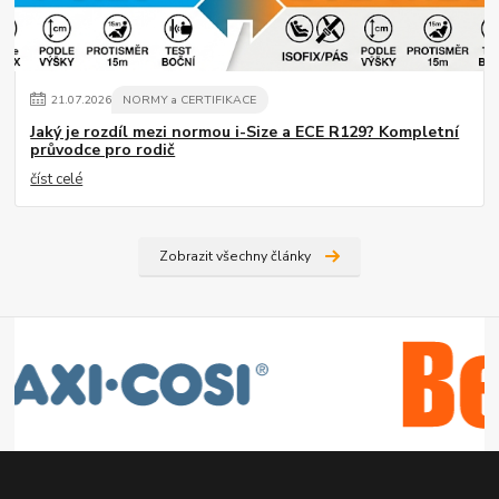
21
.
07
.
2026
NORMY a CERTIFIKACE
Jaký je rozdíl mezi normou i-Size a ECE R129? Kompletní
průvodce pro rodič
číst celé
Zobrazit všechny články