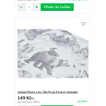
404 Kč
bez DPH
Přidat do košíku
Jollein Pleny 1 ks 70x70 cm Forest Animals
149 Kč
/
ks
skladem
123 Kč
bez DPH