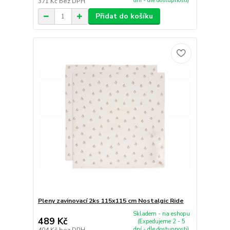
dní - dle dostupnosti)
371 Kč
bez DPH
Přidat do košíku
Pleny zavinovací 2ks 115x115 cm Nostalgic Ride
Skladem - na eshopu
489 Kč
(Expedujeme 2 - 5
dní - dle dostupnosti)