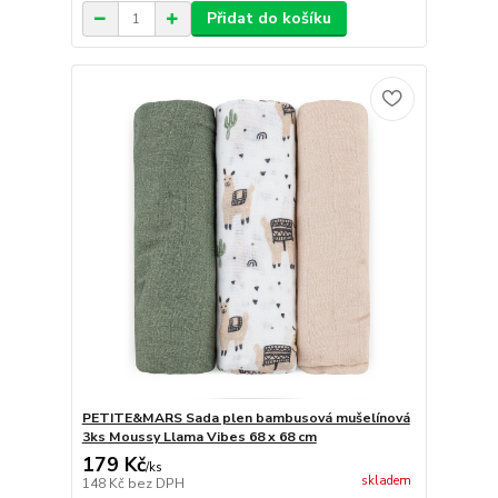
Přidat do košíku
PETITE&MARS Sada plen bambusová mušelínová
3ks Moussy Llama Vibes 68 x 68 cm
179 Kč
/
ks
skladem
148 Kč
bez DPH