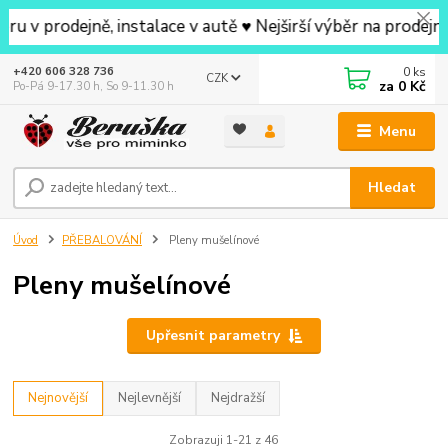
jně, instalace v autě ♥ Nejširší výběr na prodejně v okol
0
ks
+420 606 328 736
CZK
za
0 Kč
Po-Pá 9-17.30 h, So 9-11.30 h
Menu
Hledat
Úvod
PŘEBALOVÁNÍ
Pleny mušelínové
Pleny mušelínové
Upřesnit parametry
Nejnovější
Nejlevnější
Nejdražší
Zobrazuji 1-21 z 46