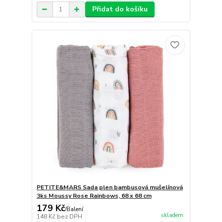
Přidat do košíku
PETITE&MARS Sada plen bambusová mušelínová
3ks Moussy Rose Rainbows, 68 x 68 cm
179 Kč
/
Balení
skladem
148 Kč
bez DPH