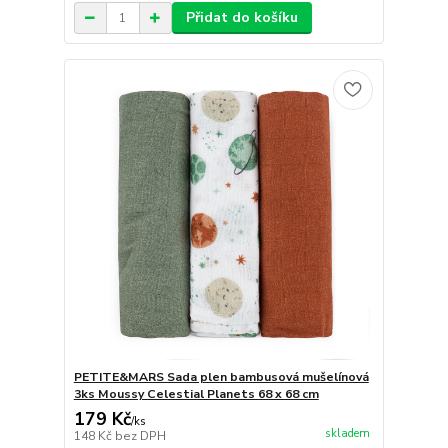
Přidat do košíku
PETITE&MARS Sada plen bambusová mušelínová
3ks Moussy Celestial Planets 68 x 68 cm
179 Kč
/
ks
skladem
148 Kč
bez DPH