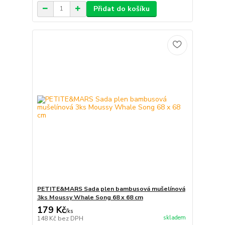
Přidat do košíku
PETITE&MARS Sada plen bambusová mušelínová
3ks Moussy Whale Song 68 x 68 cm
179 Kč
/
ks
skladem
148 Kč
bez DPH