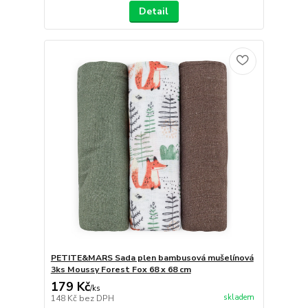
Detail
PETITE&MARS Sada plen bambusová mušelínová
3ks Moussy Forest Fox 68 x 68 cm
179 Kč
/
ks
skladem
148 Kč
bez DPH