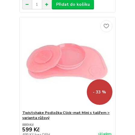
Přidat do košíku
- 33 %
Twistshake Podložka Click-mat Mini s talířem >
varianta růžový
889 Kč
599 Kč
skladem
495 Kč
bez DPH