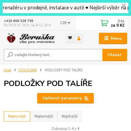
éru v prodejně, instalace v autě ♥ Nejširší výběr na prod
0
ks
+420 606 328 736
CZK
za
0 Kč
Po-Pá 9-17.30 h, So 9-11.30 h
Menu
Hledat
Úvod
STOLOVÁNÍ
PODLOŽKY POD TALÍŘE
PODLOŽKY POD TALÍŘE
Upřesnit parametry
Nejnovější
Nejlevnější
Nejdražší
Zobrazuji 1-4 z 4