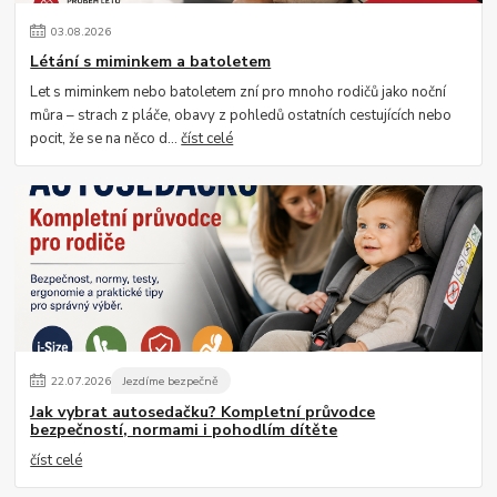
03
.
08
.
2026
Létání s miminkem a batoletem
Let s miminkem nebo batoletem zní pro mnoho rodičů jako noční
můra – strach z pláče, obavy z pohledů ostatních cestujících nebo
pocit, že se na něco d...
číst celé
22
.
07
.
2026
Jezdíme bezpečně
Jak vybrat autosedačku? Kompletní průvodce
bezpečností, normami i pohodlím dítěte
číst celé