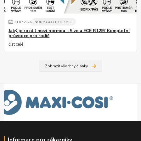
21
.
07
.
2026
NORMY a CERTIFIKACE
Jaký je rozdíl mezi normou i-Size a ECE R129? Kompletní
průvodce pro rodič
číst celé
Zobrazit všechny články
Informace pro zákazníky