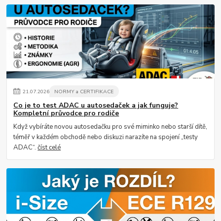
21
.
07
.
2026
NORMY a CERTIFIKACE
Co je to test ADAC u autosedaček a jak funguje?
Kompletní průvodce pro rodiče
Když vybíráte novou autosedačku pro své miminko nebo starší dítě,
téměř v každém obchodě nebo diskuzi narazíte na spojení „testy
ADAC“.
číst celé