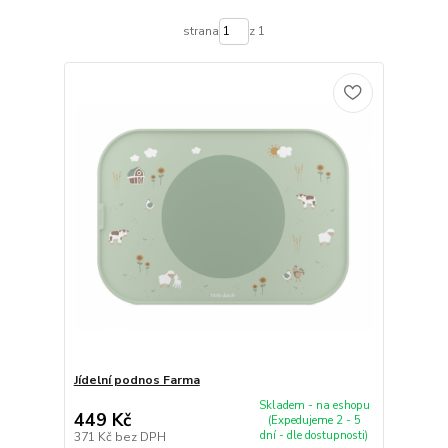
strana
z 1
Jídelní podnos Farma
Skladem - na eshopu
449 Kč
(Expedujeme 2 - 5
dní - dle dostupnosti)
371 Kč
bez DPH