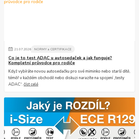
21
.
07
.
2026
NORMY a CERTIFIKACE
Co je to test ADAC u autosedaček a jak funguje?
Kompletní průvodce pro rodiče
Když vybíráte novou autosedačku pro své miminko nebo starší dítě,
téměř v každém obchodě nebo diskuzi narazíte na spojení „testy
ADAC“.
číst celé