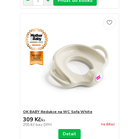
Přidat do košíku
OK BABY Redukce na WC Sofa White
309 Kč
/
ks
na dotaz
255 Kč
bez DPH
Detail