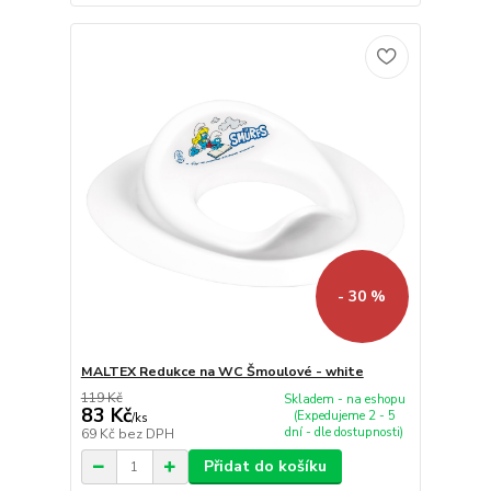
- 30 %
MALTEX Redukce na WC Šmoulové - white
119 Kč
Skladem - na eshopu
83 Kč
(Expedujeme 2 - 5
/
ks
dní - dle dostupnosti)
69 Kč
bez DPH
Přidat do košíku