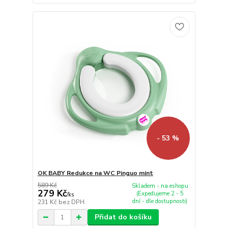
- 53 %
OK BABY Redukce na WC Pinguo mint
589 Kč
Skladem - na eshopu
279 Kč
(Expedujeme 2 - 5
/
ks
dní - dle dostupnosti)
231 Kč
bez DPH
Přidat do košíku