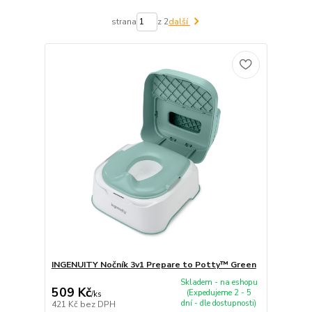
strana
z 2
další
INGENUITY Nočník 3v1 Prepare to Potty™ Green
Skladem - na eshopu
509 Kč
(Expedujeme 2 - 5
/
ks
dní - dle dostupnosti)
421 Kč
bez DPH