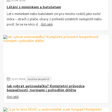
03
.
08
.
2026
Létání s miminkem a batoletem
Let s miminkem nebo batoletem zní pro mnoho rodičů jako noční
můra – strach z pláče, obavy z pohledů ostatních cestujících nebo
pocit, že se na něco d...
číst celé
22
.
07
.
2026
Jezdíme bezpečně
Jak vybrat autosedačku? Kompletní průvodce
bezpečností, normami i pohodlím dítěte
číst celé