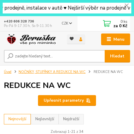
, instalace v autě ♥ Nejširší výběr na prodejně v okolí ♥
0
ks
+420 606 328 736
CZK
za
0 Kč
Po-Pá 9-17.30 h, So 9-11.30 h
Menu
Hledat
Úvod
NOČNÍKY, STUPÍNKY A REDUKCE NA WC
REDUKCE NA WC
REDUKCE NA WC
Upřesnit parametry
Nejnovější
Nejlevnější
Nejdražší
Zobrazuji 1-21 z 34