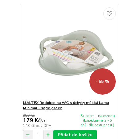
- 55 %
MALTEX Redukce na WC s úchyty měkká Lama
Minimal - sage green
399 Kč
Skladem - na eshopu
179 Kč
(Expedujeme 2 - 5
/
ks
dní - dle dostupnosti)
148 Kč
bez DPH
Přidat do košíku