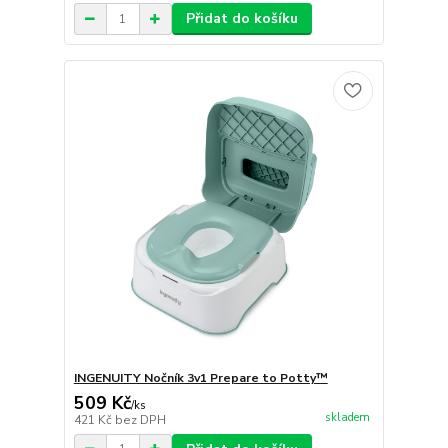
Přidat do košíku
INGENUITY Nočník 3v1 Prepare to Potty™
509 Kč
/
ks
skladem
421 Kč
bez DPH