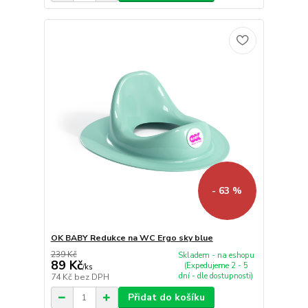
- 63 %
OK BABY Redukce na WC Ergo sky blue
239 Kč
Skladem - na eshopu
89 Kč
(Expedujeme 2 - 5
/
ks
dní - dle dostupnosti)
74 Kč
bez DPH
Přidat do košíku