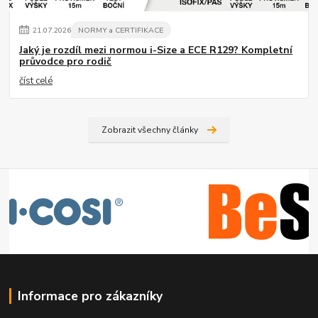
21
.
07
.
2026
NORMY a CERTIFIKACE
Jaký je rozdíl mezi normou i-Size a ECE R129? Kompletní
průvodce pro rodič
číst celé
Zobrazit všechny články
Informace pro zákazníky