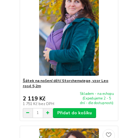
Šátek na nošení dětí Storchenwiege, vzor Leo
rosé 5,2m
Skladem - na eshopu
2 119 Kč
(Expedujeme 2 - 5
dní - dle dostupnosti)
1 751 Kč
bez DPH
Přidat do košíku