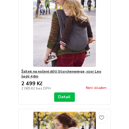
Šátek na nošení dětí Storchenwiege, vzor Leo
šedý 4,6m
2 499 Kč
Není skladem
2 065 Kč
bez DPH
Detail