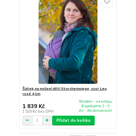
Šátek na nošení dětí Storchenwiege, vzor Leo
rosé 4,1m
Skladem - na eshopu
1 839 Kč
(Expedujeme 2 - 5
dní - dle dostupnosti)
1 520 Kč
bez DPH
Přidat do košíku