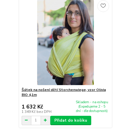
Šátek na nošení dětí Storchenwiege, vzor Olivia
BIO 4,1m
Skladem - na eshopu
1 632 Kč
(Expedujeme 2 - 5
dní - dle dostupnosti)
1 349 Kč
bez DPH
Přidat do košíku