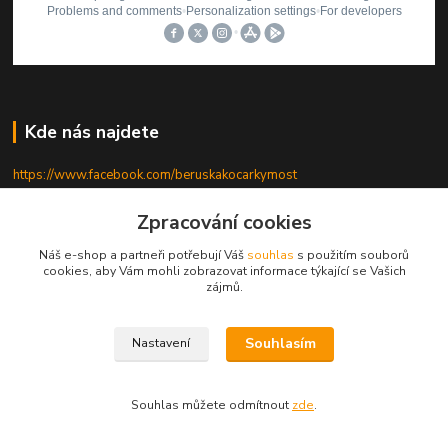
Kde nás najdete
https://www.facebook.com/beruskakocarkymost
https://www.facebook.com/beruska.kocarky/
Zpracování cookies
https://www.instagram.com/beruskakocarky/
Náš e-shop a partneři potřebují Váš
souhlas
s použitím souborů
cookies, aby Vám mohli zobrazovat informace týkající se Vašich
https://www.tiktok.com/@beruskakocarky
zájmů.
Souhlasím
Nastavení
Souhlas můžete odmítnout
zde
.
Kontakty