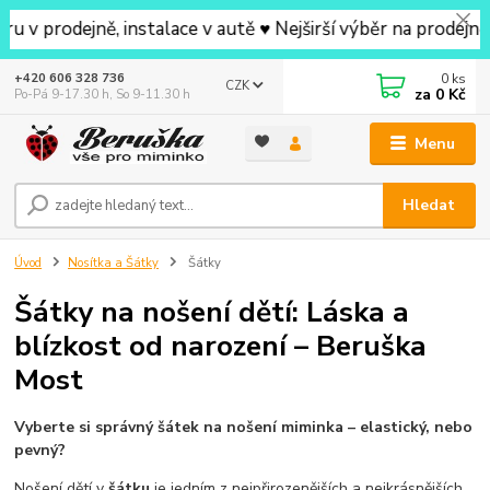
ě, instalace v autě ♥ Nejširší výběr na prodejně v okolí 
0
ks
+420 606 328 736
CZK
za
0 Kč
Po-Pá 9-17.30 h, So 9-11.30 h
Menu
Hledat
Úvod
Nosítka a Šátky
Šátky
Šátky na nošení dětí: Láska a
blízkost od narození – Beruška
Most
Vyberte si správný šátek na nošení miminka – elastický, nebo
pevný?
Nošení dětí v
šátku
je jedním z nejpřirozenějších a nejkrásnějších