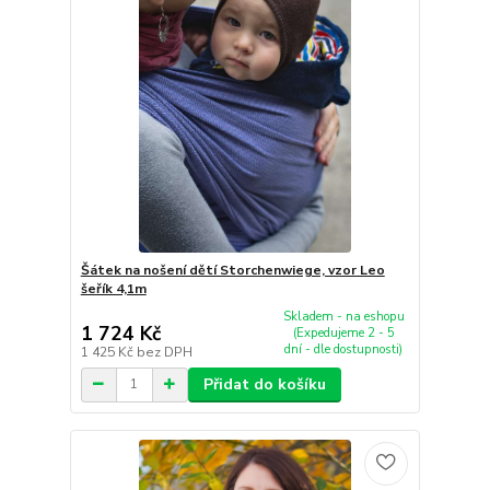
Šátek na nošení dětí Storchenwiege, vzor Leo
šeřík 4,1m
Skladem - na eshopu
1 724 Kč
(Expedujeme 2 - 5
dní - dle dostupnosti)
1 425 Kč
bez DPH
Přidat do košíku