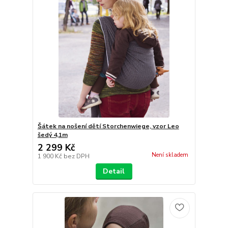
Šátek na nošení dětí Storchenwiege, vzor Leo
šedý 4,1m
2 299 Kč
Není skladem
1 900 Kč
bez DPH
Detail