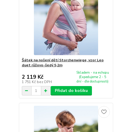
Šátek na nošení dětí Storchenwiege, vzor Leo
duet růžovo-šedý 5,2m
Skladem - na eshopu
2 119 Kč
(Expedujeme 2 - 5
dní - dle dostupnosti)
1 751 Kč
bez DPH
Přidat do košíku