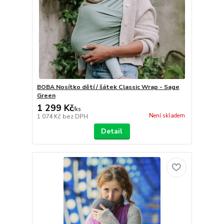
BOBA Nosítko dětí / šátek Classic Wrap - Sage
Green
1 299 Kč
/
ks
Není skladem
1 074 Kč
bez DPH
Detail