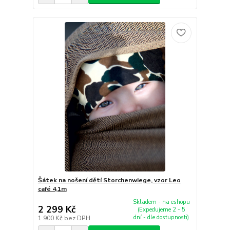
Šátek na nošení dětí Storchenwiege, vzor Leo
café 4,1m
Skladem - na eshopu
2 299 Kč
(Expedujeme 2 - 5
dní - dle dostupnosti)
1 900 Kč
bez DPH