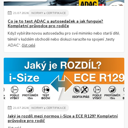
21
.
07
.
2026
NORMY a CERTIFIKACE
Co je to test ADAC u autosedaček a jak funguje?
Kompletní průvodce pro rodiče
Když vybíráte novou autosedačku pro své miminko nebo starší dítě,
téměř v každém obchodě nebo diskuzi narazíte na spojení „testy
ADAC“.
číst celé
21
.
07
.
2026
NORMY a CERTIFIKACE
Jaký je rozdíl mezi normou i-Size a ECE R129? Kompletní
průvodce pro rodič