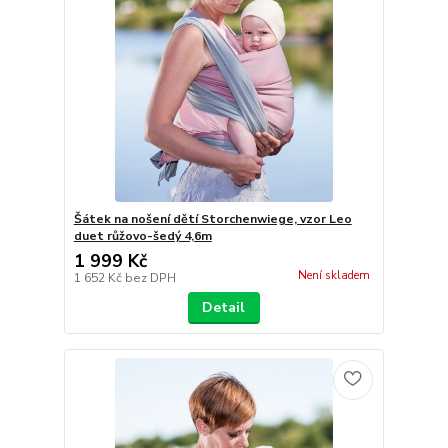
Šátek na nošení dětí Storchenwiege, vzor Leo
duet růžovo-šedý 4,6m
1 999 Kč
Není skladem
1 652 Kč
bez DPH
Detail