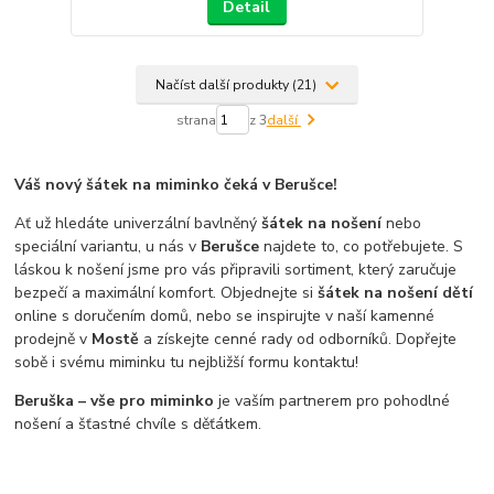
Detail
Načíst další produkty (21)
strana
z 3
další
Váš nový šátek na miminko čeká v Berušce!
Ať už hledáte univerzální bavlněný
šátek na nošení
nebo
speciální variantu, u nás v
Berušce
najdete to, co potřebujete. S
láskou k nošení jsme pro vás připravili sortiment, který zaručuje
bezpečí a maximální komfort. Objednejte si
šátek na nošení dětí
online s doručením domů, nebo se inspirujte v naší kamenné
prodejně v
Mostě
a získejte cenné rady od odborníků. Dopřejte
sobě i svému miminku tu nejbližší formu kontaktu!
Beruška – vše pro miminko
je vaším partnerem pro pohodlné
nošení a šťastné chvíle s děťátkem.