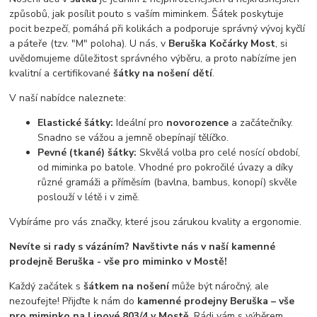
způsobů, jak posílit pouto s vaším miminkem. Šátek poskytuje
pocit bezpečí, pomáhá při kolikách a podporuje správný vývoj kyčlí
a páteře (tzv. "M" poloha). U nás, v
Beruška Kočárky Most
, si
uvědomujeme důležitost správného výběru, a proto nabízíme jen
kvalitní a certifikované
šátky na nošení dětí
.
V naší nabídce naleznete:
Elastické šátky:
Ideální pro
novorozence
a začátečníky.
Snadno se vážou a jemně obepínají tělíčko.
Pevné (tkané) šátky:
Skvělá volba pro celé nosící období,
od miminka po batole. Vhodné pro pokročilé úvazy a díky
různé gramáži a příměsím (bavlna, bambus, konopí) skvěle
poslouží v létě i v zimě.
Vybíráme pro vás značky, které jsou zárukou kvality a ergonomie.
Nevíte si rady s vázáním? Navštivte nás v naší kamenné
prodejně Beruška - vše pro miminko v Mostě!
Každý začátek s
šátkem na nošení
může být náročný, ale
nezoufejte! Přijďte k nám do
kamenné prodejny Beruška – vše
pro miminko na Lipové 803/4 v Mostě
. Rádi vám s výběrem