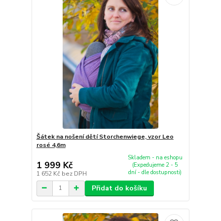
Šátek na nošení dětí Storchenwiege, vzor Leo
rosé 4,6m
Skladem - na eshopu
1 999 Kč
(Expedujeme 2 - 5
dní - dle dostupnosti)
1 652 Kč
bez DPH
Přidat do košíku