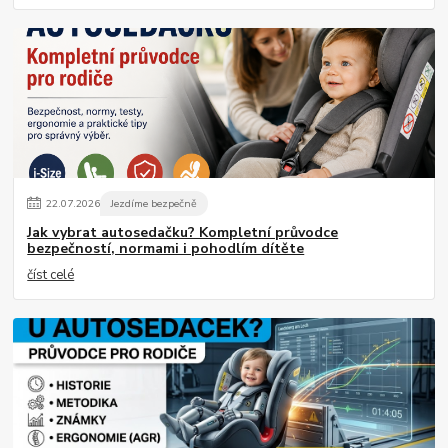
22
.
07
.
2026
Jezdíme bezpečně
Jak vybrat autosedačku? Kompletní průvodce
bezpečností, normami i pohodlím dítěte
číst celé