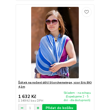
Šátek na nošení dětí Storchenwiege, vzor Eric BIO
4,1m
Skladem - na eshopu
1 632 Kč
(Expedujeme 2 - 5
dní - dle dostupnosti)
1 349 Kč
bez DPH
Přidat do košíku