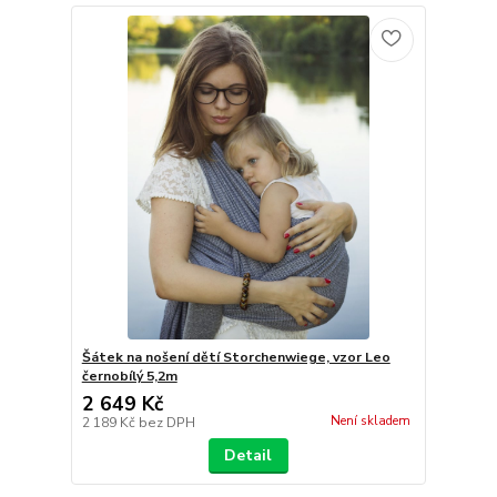
Šátek na nošení dětí Storchenwiege, vzor Leo
černobílý 5,2m
2 649 Kč
Není skladem
2 189 Kč
bez DPH
Detail