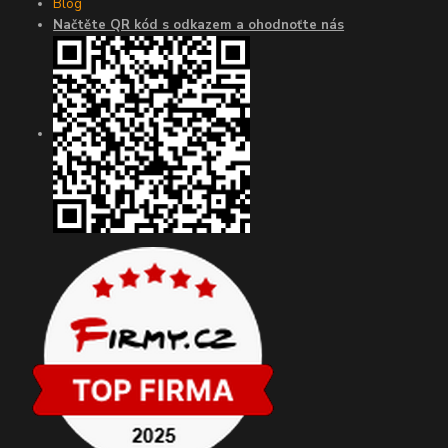
Blog
Načtěte QR kód s odkazem a ohodnoťte nás