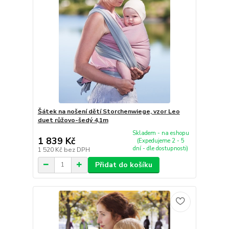
Šátek na nošení dětí Storchenwiege, vzor Leo
duet růžovo-šedý 4,1m
Skladem - na eshopu
1 839 Kč
(Expedujeme 2 - 5
dní - dle dostupnosti)
1 520 Kč
bez DPH
Přidat do košíku