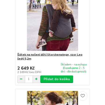
Šátek na nošení dětí Storchenwiege, vzor Leo
šedý 5,2m
Skladem - na eshopu
2 649 Kč
(Expedujeme 2 - 5
dní - dle dostupnosti)
2 189 Kč
bez DPH
Přidat do košíku