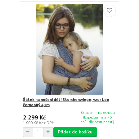
Šátek na nošení dětí Storchenwiege, vzor Leo
černobílý 4,1m
Skladem - na eshopu
2 299 Kč
(Expedujeme 2 - 5
dní - dle dostupnosti)
1 900 Kč
bez DPH
Přidat do košíku