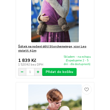
Šátek na nošení dětí Storchenwiege, vzor Leo
violett 4,1m
Skladem - na eshopu
1 839 Kč
(Expedujeme 2 - 5
dní - dle dostupnosti)
1 520 Kč
bez DPH
Přidat do košíku