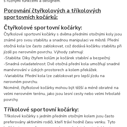
s různými funkcemi a designem.
Porovnání čtyřkolových a tříkolových
sportovních kočárků:
Čtyřkolové sportovní kočárky:
Čtyřkolové sportovní kočárky s dvěma předními otočnými koly jsou
známé pro svou stabilitu a snadnou manipulaci ve městě. Přední
otočná kola lze často zablokovat, což dodává kočárku stabilitu při
jízdě po nerovném povrchu. Výhody zahrnují:
-Stabilita: Díky čtyřem kolům je kočárek stabilní a bezpečný.
-Snadná ovladatelnost: Dvě otočná přední kola umožňují snadné
manévrování v úzkých prostorech a kolem překážek.
-Variabilita: Přední kola lze zablokovat pro lepší jízdu na
nerovném povrchu.
Nicméně, čtyřkolové kočárky mohou být těžší a méně obratné na
velmi nerovném terénu, jako jsou lesní cesty nebo velmi hrbolaté
povrchy.
Tříkolové sportovní kočárky:
Tříkolové kočárky s jedním předním otočným kolem jsou často
preferovány aktivními rodiči, kteří tráví hodně času venku. Tyto