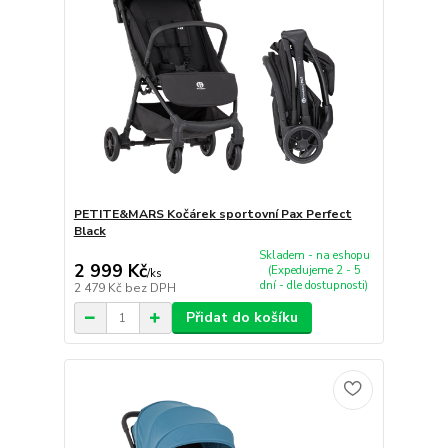
PETITE&MARS Kočárek sportovní Pax Perfect
Black
Skladem - na eshopu
2 999 Kč
(Expedujeme 2 - 5
/
ks
dní - dle dostupnosti)
2 479 Kč
bez DPH
Přidat do košíku