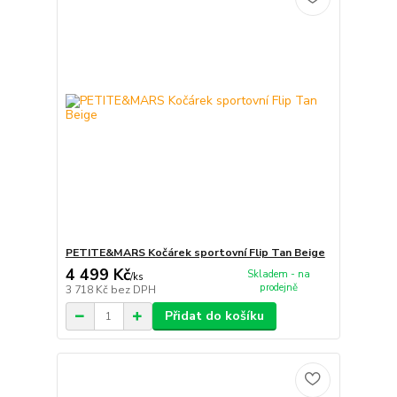
PETITE&MARS Kočárek sportovní Flip Tan Beige
4 499 Kč
Skladem - na
/
ks
prodejně
3 718 Kč
bez DPH
Přidat do košíku