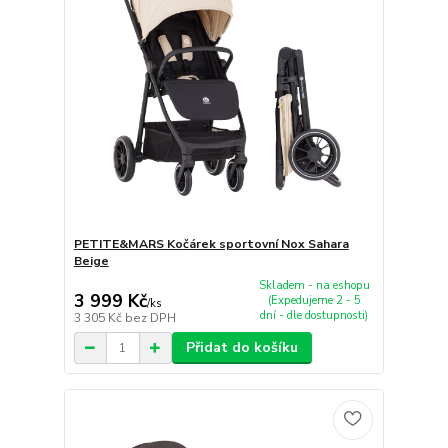
PETITE&MARS Kočárek sportovní Nox Sahara
Beige
Skladem - na eshopu
3 999 Kč
(Expedujeme 2 - 5
/
ks
dní - dle dostupnosti)
3 305 Kč
bez DPH
Přidat do košíku