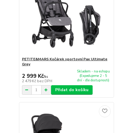
PETITE&MARS Kočárek sportovní Pax Ultimate
Grey
Skladem - na eshopu
2 999 Kč
(Expedujeme 2 - 5
/
ks
dní - dle dostupnosti)
2 479 Kč
bez DPH
Přidat do košíku