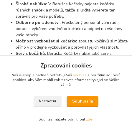
Široká nabídka:
V Berušce Kočárky najdete kočárky
různých značek a modelů, takže si určitě vyberete ten
správný pro vaše potřeby.
Odborné poradenství:
Proškolený personál vám rád
poradí s výběrem vhodného kočárku a odpoví na všechny
vaše otázky.
Možnost vyzkoušet si kočárky:
spoustu kočárků si můžete
přímo v prodejně vyzkoušet a porovnat jejich vlastnosti.
Servis kočárků:
Beruška Kočárky nabízí také servis
některých značek kočárků, což je velká výhoda v případě, že
Zpracování cookies
budete potřebovat opravit nebo seřídit váš kočárek.
Příjemné prostředí:
Prodejna je přátelská a nabízí i malý
Náš e-shop a partneři potřebují Váš
souhlas
s použitím souborů
dětský koutek, kde si mohou děti hrát, zatímco vy vybíráte
cookies, aby Vám mohli zobrazovat informace týkající se Vašich
kočárek.
zájmů.
Souhlasím
Nastavení
Souhlas můžete odmítnout
zde
.
Novinky z našeho blogu