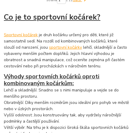
strana
z 11
další
Co je to sportovní kočárek?
Sportovní kočárek
je druh kočárku určený pro děti, které již
samostatně sedí. Na rozdíl od kombinovaných kočárků, které
slouží od narození, jsou
sportovní kočárky
lehčí, skladnější a často
vybaveny menším počtem doplňků. Jejich hlavní výhodou je
obratnost a snadná manipulace, což oceníte zejména při častém
cestování nebo při procházkách v náročném terénu.
Výhody sportovních kočárků oproti
kombinovaným kočárkům:
Lehčí a skladnější: Snadno se s nimi manipuluje a vejde se do
menšího prostoru.
Obratnější: Díky menším rozměrům jsou ideální pro pohyb ve městě
nebo v úzkých prostorách.
Vyšší odolnost: Jsou konstruovány tak, aby vydržely náročnější
podmínky a častější používání.
Větší výběr: Na trhu je k dispozici široká škála sportovních kočárků