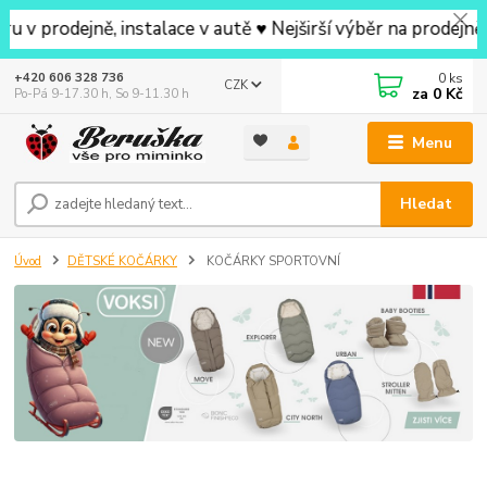
jně, instalace v autě ♥ Nejširší výběr na prodejně v okol
0
ks
+420 606 328 736
CZK
za
0 Kč
Po-Pá 9-17.30 h, So 9-11.30 h
Menu
Hledat
Úvod
DĚTSKÉ KOČÁRKY
KOČÁRKY SPORTOVNÍ