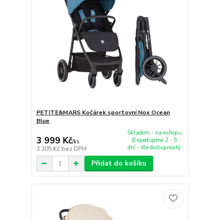
PETITE&MARS Kočárek sportovní Nox Ocean
Blue
Skladem - na eshopu
3 999 Kč
(Expedujeme 2 - 5
/
ks
dní - dle dostupnosti)
3 305 Kč
bez DPH
Přidat do košíku