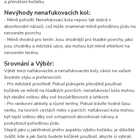
a přenášení kočárku.
Nevýhody nenafukovacích kol:
- Méně pohodlí: Nenafukovací kola nejsou tak dobrá v
absorbování nárazů, což může znamenat méně pohodlnou jízdu na
nerovném povrchu.
- Méně vhodná pro terén: Jsou vhodnější pro hladké povrchy, jako
jsou chodníky a městské ulice, ale mohou být méně efektivní na
nerovném terénu.
Srovnání a Výběr:
Výběr mezi nafukovacími a nenafukovacími koly závisí na vašem
životním stylu a preferencích:
- Pro městské prostředí: Pokud plánujete převážně používat
kočárek ve městě na hladkých površích, nenafukovací kola mohou
být ideální volbou díky své bezúdržbovosti a lehkosti.
- Pro venkovní aktivity a různé terény: Pokud trávíte hodně času
venku, na lesních cestách nebo v parcích, nafukovací kola mohou
být lepší volbou díky své schopnosti absorbovat nárazy a
poskytnout pohodlnou jízdu.
Stejně jako u jakéhokoli jiného aspektu výběru kočárku, je důležité
zvážit, kde a jak často budete kočárek používat, abyste si vybrali