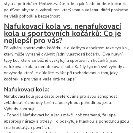
stylu a potřebách. Pečlivě zvažte, kde a jak často budete kočárek
používat, abyste si vybrali ten, který vám a vašemu dítěti poskytne
největší pohodlí a bezpečnost.
Nafukovací kola vs. nenafukovací
kola u sportovních kočárků: Co je
nejlepší pro vás?
Při výběru sportovního kočárku je důležitým aspektem také typ kol,
který může výrazně ovlivnit jízdní vlastnosti kočárku. Dva hlavní
typy kol, které se běžně vyskytují u sportovních kočárků, jsou
nafukovací kola a nenafukovací kola. Každý typ má své výhody a
nevýhody, které je důležité zvážit při rozhodování o tom, jaký
kočárek je pro vás a vaše dítě nejlepší.
Nafukovací kola:
Nafukovací kola jsou často preferována pro svou schopnost
zvládnout různorodý terén a poskytnout pohodlnou jízdu.
Výhody zahrnují:
- Pohodlí: Nafukovací kola jsou měkčí, což znamená, že lépe
absorbují nárazy a otřesy. To poskytuje hladkou a pohodlnou jízdu
i na hrbolatých površích.