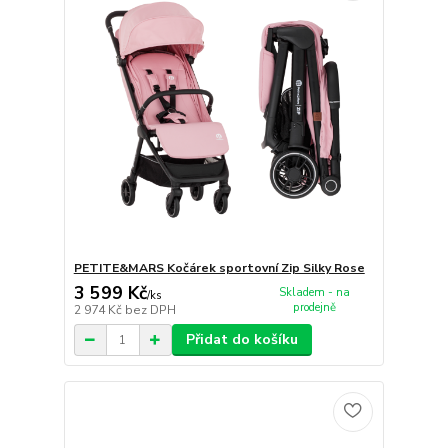
PETITE&MARS Kočárek sportovní Zip Silky Rose
3 599 Kč
Skladem - na
/
ks
prodejně
2 974 Kč
bez DPH
Přidat do košíku