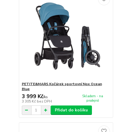
PETITE&MARS Kočárek sportovní Nox Ocean
Blue
3 999 Kč
Skladem - na
/
ks
prodejně
3 305 Kč
bez DPH
Přidat do košíku