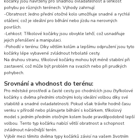
kočárky jsou navrženy pro snadnou ovladatelnost a lehkost
pohybu po různých terénech. Výhody zahrnují:
-Obratnost: Jedno přední otočné kolo umožňuje snadné a rychlé
otáčení, což je ideální pro běhání nebo jízdu na nerovných
površích.
-Lehkost: Tříkolové kočárky jsou obvykle lehčí, což usnadňuje
jejich přenášení a manipulaci.
-Pohodlí v terénu: Díky větším kolům a lepšímu odpružení jsou tyto
kočárky lépe vybavené zvládnout hrbolaté cesty.
Na druhou stranu, tříkolové kočárky mohou být méně stabilní při
zastavení, což může být problém na svazích nebo při prudkých
pohybech.
Srovnání a vhodnost do terénu:
Pro městské prostředí a časté cesty po chodnících jsou čtyřkolové
kočárky s dvěma předními otočnými koly ideální volbou díky své
stabilitě a snadné ovladatelnosti. Pokud však trávíte hodně času
venku v přírodě nebo plánujete běhání s kočárkem, tříkolový
model s jedním předním otočným kolem bude pravděpodobně lepší
volbou. Tento typ kočárku nabízí větší obratnost a schopnost
zvládnout náročnější terén.
Výběr mezi těmito dvěma typy kočárků závisí na vašem životním