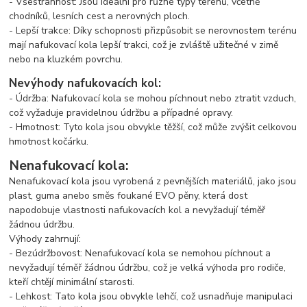
- Všestrannost: Jsou ideální pro různé typy terénů, včetně
chodníků, lesních cest a nerovných ploch.
- Lepší trakce: Díky schopnosti přizpůsobit se nerovnostem terénu
mají nafukovací kola lepší trakci, což je zvláště užitečné v zimě
nebo na kluzkém povrchu.
Nevýhody nafukovacích kol:
- Údržba: Nafukovací kola se mohou píchnout nebo ztratit vzduch,
což vyžaduje pravidelnou údržbu a případné opravy.
- Hmotnost: Tyto kola jsou obvykle těžší, což může zvýšit celkovou
hmotnost kočárku.
Nenafukovací kola:
Nenafukovací kola jsou vyrobená z pevnějších materiálů, jako jsou
plast, guma anebo směs foukané EVO pěny, která dost
napodobuje vlastnosti nafukovacích kol a nevyžadují téměř
žádnou údržbu.
Výhody zahrnují:
- Bezúdržbovost: Nenafukovací kola se nemohou píchnout a
nevyžadují téměř žádnou údržbu, což je velká výhoda pro rodiče,
kteří chtějí minimální starosti.
- Lehkost: Tato kola jsou obvykle lehčí, což usnadňuje manipulaci