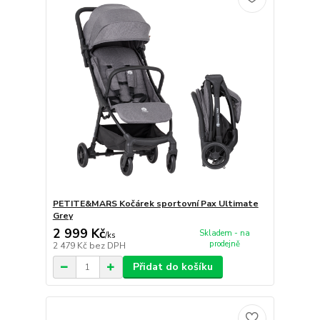
PETITE&MARS Kočárek sportovní Pax Ultimate
Grey
2 999 Kč
Skladem - na
/
ks
prodejně
2 479 Kč
bez DPH
Přidat do košíku