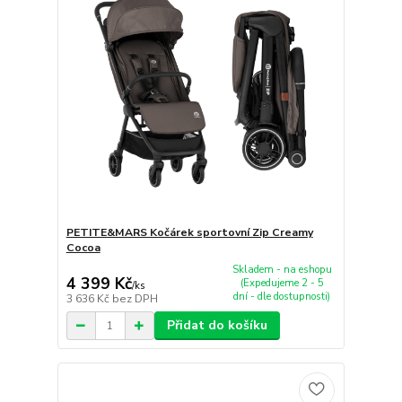
PETITE&MARS Kočárek sportovní Zip Creamy
Cocoa
Skladem - na eshopu
4 399 Kč
(Expedujeme 2 - 5
/
ks
dní - dle dostupnosti)
3 636 Kč
bez DPH
Přidat do košíku