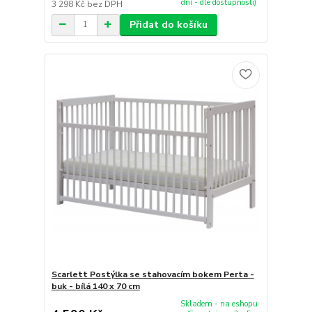
dní - dle dostupnosti)
3 298 Kč
bez DPH
Přidat do košíku
Scarlett Postýlka se stahovacím bokem Perta -
buk - bílá 140 x 70 cm
Skladem - na eshopu