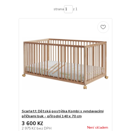
strana
z 1
Scarlett Dětská postýlka Kombi s vyndavacími
příčkami buk - přírodní 140 x 70 cm
3 600 Kč
Není skladem
2 975 Kč
bez DPH