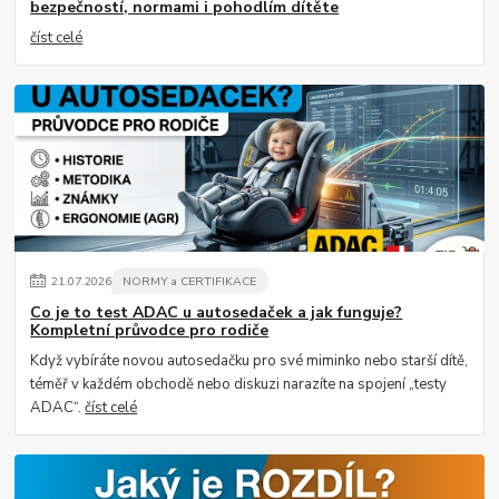
bezpečností, normami i pohodlím dítěte
číst celé
21
.
07
.
2026
NORMY a CERTIFIKACE
Co je to test ADAC u autosedaček a jak funguje?
Kompletní průvodce pro rodiče
Když vybíráte novou autosedačku pro své miminko nebo starší dítě,
téměř v každém obchodě nebo diskuzi narazíte na spojení „testy
ADAC“.
číst celé