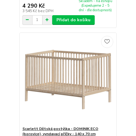
Skladem - na eshopu
4 290 Kč
(Expedujeme 2 - 5
dní - dle dostupnosti)
3 545 Kč
bez DPH
Přidat do košíku
Scarlett Dětská postýlka - DOMINIK ECO
(borovice), vyndavací příčky - 140 x 70 cm