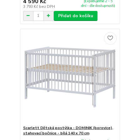
4 590 Kč
(Expedujeme 2 - 5
dní - dle dostupnosti)
3 793 Kč
bez DPH
Přidat do košíku
Scarlett Dětská postýlka - DOMINIK (borovice),
stahovací bočnice - bílá 140 x 70 cm