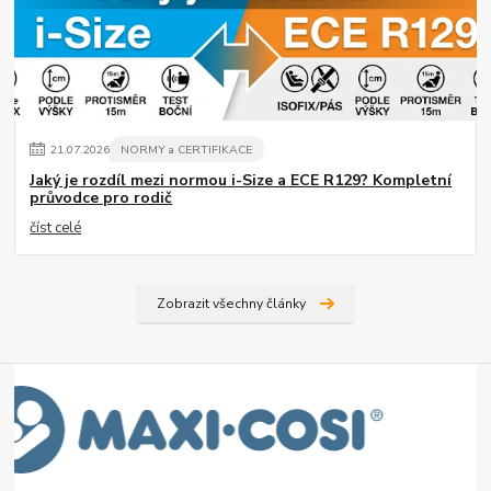
21
.
07
.
2026
NORMY a CERTIFIKACE
Jaký je rozdíl mezi normou i-Size a ECE R129? Kompletní
průvodce pro rodič
číst celé
Zobrazit všechny články