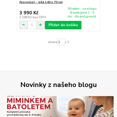
(borovice) - bílá 140 x 70 cm
Skladem - na eshopu
3 990 Kč
(Expedujeme 2 - 5
dní - dle dostupnosti)
3 298 Kč
bez DPH
Přidat do košíku
strana
z 1
Novinky z našeho blogu