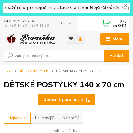
ru v prodejně, instalace v autě ♥ Nejširší výběr na prode
0
ks
+420 606 328 736
CZK
za
0 Kč
Po-Pá 9-17.30 h, So 9-11.30 h
Menu
Hledat
Úvod
DĚTSKÝ NÁBYTEK
DĚTSKÉ POSTÝLKY 140 x 70 cm
DĚTSKÉ POSTÝLKY 140 x 70 cm
Upřesnit parametry
Nejnovější
Nejlevnější
Nejdražší
Zobrazuji 1-6 z 6