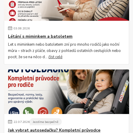
03
.
08
.
2026
Létání s miminkem a batoletem
Let s miminkem nebo batoletem zní pro mnoho rodičů jako noční
můra – strach z pláče, obavy z pohledů ostatních cestujících nebo
pocit, že se na něco d...
číst celé
22
.
07
.
2026
Jezdíme bezpečně
Jak vybrat autosedačku? Kompletní průvodce