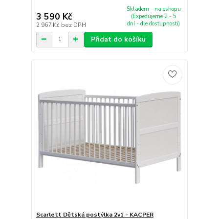
Skladem - na eshopu
3 590 Kč
(Expedujeme 2 - 5
dní - dle dostupnosti)
2 967 Kč
bez DPH
Přidat do košíku
Scarlett Dětská postýlka 2v1 - KACPER