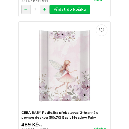
skladem
421 Kč
bez DPH
Přidat do košíku
CEBA BABY Podložka přebalovací 2-hranná s
pevnou deskou (50x70) Basic Meadow Fairy
489 Kč
/
ks