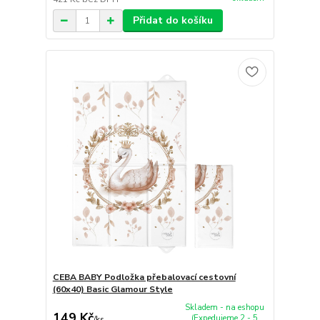
Přidat do košíku
CEBA BABY Podložka přebalovací cestovní
(60x40) Basic Glamour Style
Skladem - na eshopu
149 Kč
(Expedujeme 2 - 5
/
ks