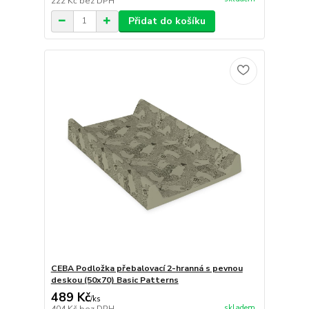
222 Kč
bez DPH
Přidat do košíku
CEBA Podložka přebalovací 2-hranná s pevnou
deskou (50x70) Basic Patterns
489 Kč
/
ks
skladem