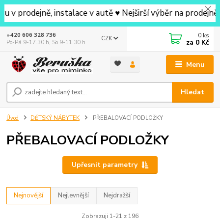
ně, instalace v autě ♥ Nejširší výběr na prodejně v okolí
0
ks
+420 606 328 736
CZK
za
0 Kč
Po-Pá 9-17.30 h, So 9-11.30 h
Menu
Hledat
Úvod
DĚTSKÝ NÁBYTEK
PŘEBALOVACÍ PODLOŽKY
PŘEBALOVACÍ PODLOŽKY
Upřesnit parametry
Nejnovější
Nejlevnější
Nejdražší
Zobrazuji 1-21 z 196