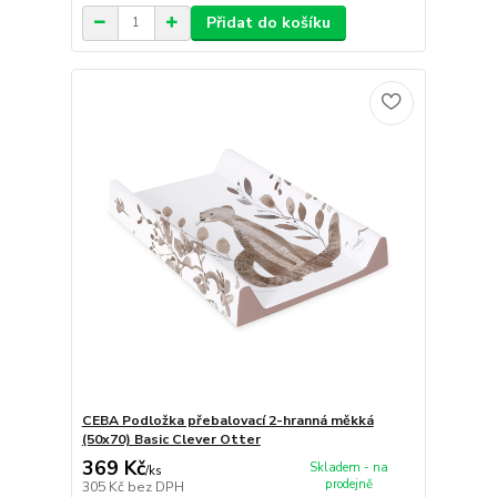
Přidat do košíku
CEBA Podložka přebalovací 2-hranná měkká
(50x70) Basic Clever Otter
369 Kč
Skladem - na
/
ks
prodejně
305 Kč
bez DPH