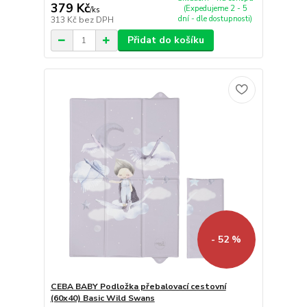
379 Kč
(Expedujeme 2 - 5
/
ks
dní - dle dostupnosti)
313 Kč
bez DPH
Přidat do košíku
- 52 %
CEBA BABY Podložka přebalovací cestovní
(60x40) Basic Wild Swans