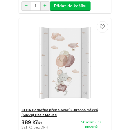
Přidat do košíku
CEBA Podložka přebalovací 2-hranná měkká
(50x70) Basic Mouse
389 Kč
Skladem - na
/
ks
prodejně
321 Kč
bez DPH