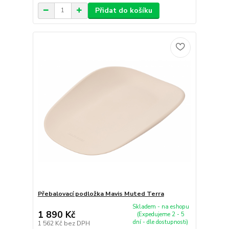
Přidat do košíku
Přebalovací podložka Mavis Muted Terra
Skladem - na eshopu
1 890 Kč
(Expedujeme 2 - 5
dní - dle dostupnosti)
1 562 Kč
bez DPH