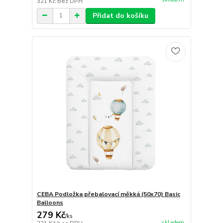
321 Kč
bez DPH
Přidat do košíku
CEBA Podložka přebalovací měkká (50x70) Basic
Balloons
279 Kč
/
ks
skladem