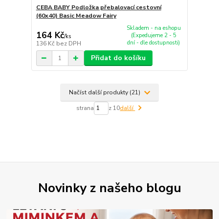
CEBA BABY Podložka přebalovací cestovní
(60x40) Basic Meadow Fairy
Skladem - na eshopu
164 Kč
(Expedujeme 2 - 5
/
ks
dní - dle dostupnosti)
136 Kč
bez DPH
Přidat do košíku
Načíst další produkty (21)
strana
z 10
další
Novinky z našeho blogu