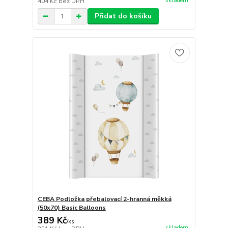
skladem
404 Kč
bez DPH
Přidat do košíku
CEBA Podložka přebalovací 2-hranná měkká
(50x70) Basic Balloons
389 Kč
/
ks
skladem