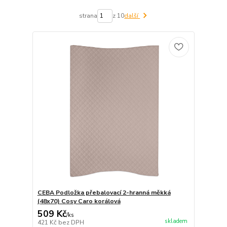
strana
z 10
další
CEBA Podložka přebalovací 2-hranná měkká
(48x70) Cosy Caro korálová
509 Kč
/
ks
skladem
421 Kč
bez DPH