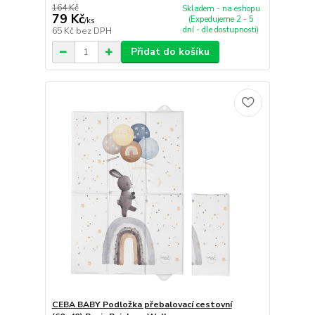
164 Kč
Skladem - na eshopu
79 Kč
(Expedujeme 2 - 5
/
ks
dní - dle dostupnosti)
65 Kč
bez DPH
Přidat do košíku
CEBA BABY Podložka přebalovací cestovní