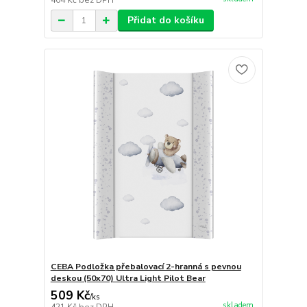
404 Kč
bez DPH
Přidat do košíku
CEBA Podložka přebalovací 2-hranná s pevnou
deskou (50x70) Ultra Light Pilot Bear
509 Kč
/
ks
skladem
421 Kč
bez DPH