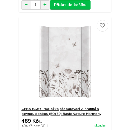
Přidat do košíku
CEBA BABY Podložka přebalovací 2-hranná s
pevnou deskou (50x70) Basic Nature Harmony
489 Kč
/
ks
skladem
404 Kč
bez DPH