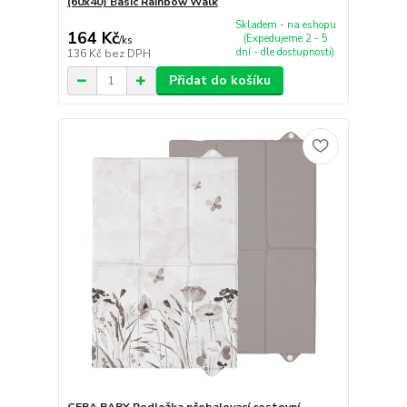
(60x40) Basic Rainbow Walk
Skladem - na eshopu
164 Kč
(Expedujeme 2 - 5
/
ks
dní - dle dostupnosti)
136 Kč
bez DPH
Přidat do košíku
CEBA BABY Podložka přebalovací cestovní