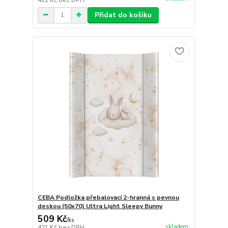
Přidat do košíku
CEBA Podložka přebalovací 2-hranná s pevnou
deskou (50x70) Ultra Light Sleepy Bunny
509 Kč
/
ks
skladem
421 Kč
bez DPH