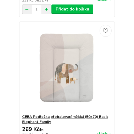
231 Kč
bez DPH
Přidat do košíku
CEBA Podložka přebalovací měkká (50x70) Basic
Elephant Family
269 Kč
/
ks
skladem