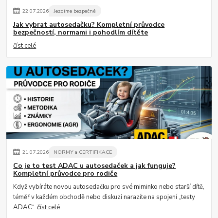
22
.
07
.
2026
Jezdíme bezpečně
Jak vybrat autosedačku? Kompletní průvodce
bezpečností, normami i pohodlím dítěte
číst celé
21
.
07
.
2026
NORMY a CERTIFIKACE
Co je to test ADAC u autosedaček a jak funguje?
Kompletní průvodce pro rodiče
Když vybíráte novou autosedačku pro své miminko nebo starší dítě,
téměř v každém obchodě nebo diskuzi narazíte na spojení „testy
ADAC“.
číst celé