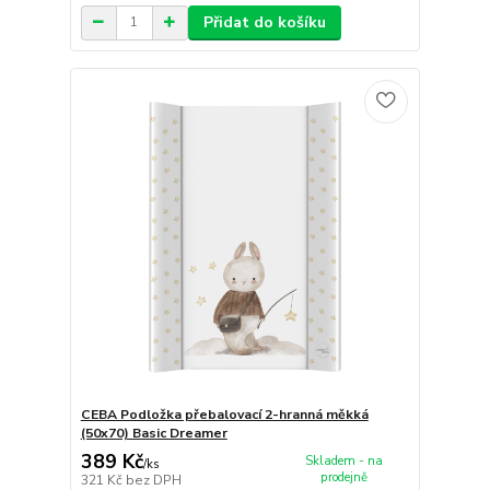
Přidat do košíku
CEBA Podložka přebalovací 2-hranná měkká
(50x70) Basic Dreamer
389 Kč
Skladem - na
/
ks
prodejně
321 Kč
bez DPH