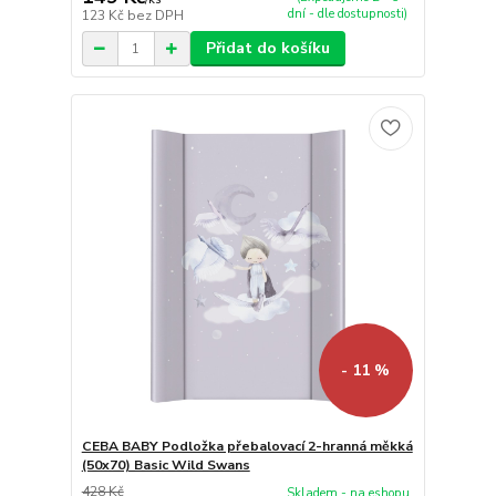
dní - dle dostupnosti)
123 Kč
bez DPH
Přidat do košíku
- 11 %
CEBA BABY Podložka přebalovací 2-hranná měkká
(50x70) Basic Wild Swans
428 Kč
Skladem - na eshopu