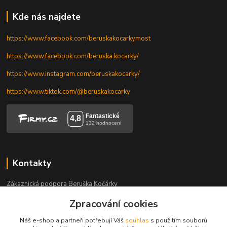
Kde nás najdete
https://www.facebook.com/beruskakocarkymost
https://www.facebook.com/beruska.kocarky/
https://www.instagram.com/beruskakocarky/
https://www.tiktok.com/@beruskakocarky
Kontakty
Zákaznická podpora Beruška Kočárky
+420 606 328 736
Zpracování cookies
Po-Pá 9-17.30 h, So 9-11.30 h
Náš e-shop a partneři potřebují Váš
souhlas
s použitím souborů
beruskakocarky@seznam.cz