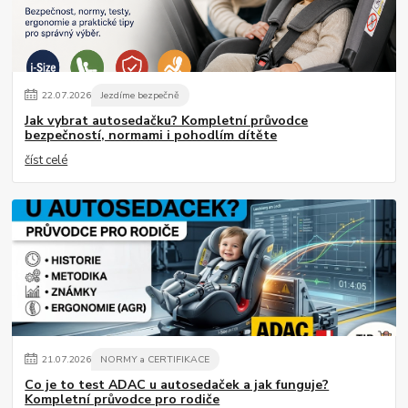
22
.
07
.
2026
Jezdíme bezpečně
Jak vybrat autosedačku? Kompletní průvodce
bezpečností, normami i pohodlím dítěte
číst celé
21
.
07
.
2026
NORMY a CERTIFIKACE
Co je to test ADAC u autosedaček a jak funguje?
Kompletní průvodce pro rodiče