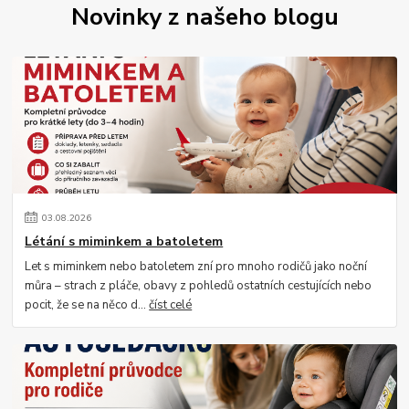
Novinky z našeho blogu
03
.
08
.
2026
Létání s miminkem a batoletem
Let s miminkem nebo batoletem zní pro mnoho rodičů jako noční
můra – strach z pláče, obavy z pohledů ostatních cestujících nebo
pocit, že se na něco d...
číst celé