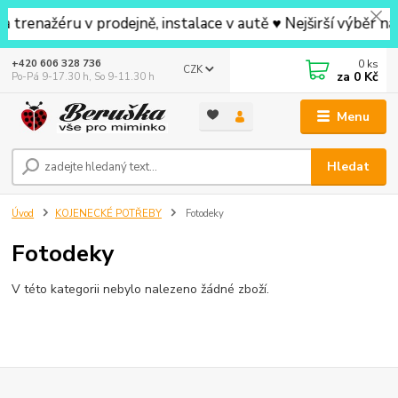
nažéru v prodejně, instalace v autě ♥ Nejširší výběr na p
0
ks
+420 606 328 736
CZK
za
0 Kč
Po-Pá 9-17.30 h, So 9-11.30 h
Menu
Hledat
Úvod
KOJENECKÉ POTŘEBY
Fotodeky
Fotodeky
V této kategorii nebylo nalezeno žádné zboží.