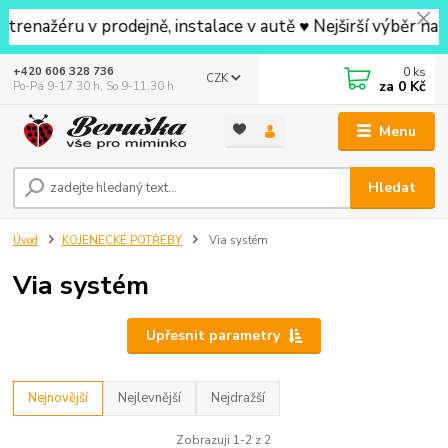
žéru v prodejně, instalace v autě ♥ Nejširší výběr na pro
0
ks
+420 606 328 736
CZK
za
0 Kč
Po-Pá 9-17.30 h, So 9-11.30 h
Menu
Hledat
Úvod
KOJENECKÉ POTŘEBY
Via systém
Via systém
Upřesnit parametry
Nejnovější
Nejlevnější
Nejdražší
Zobrazuji 1-2 z 2