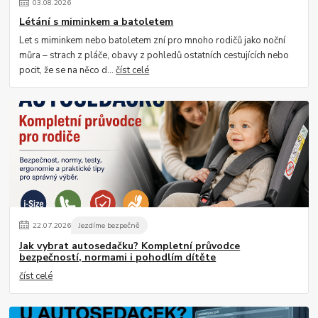
03
.
08
.
2026
Létání s miminkem a batoletem
Let s miminkem nebo batoletem zní pro mnoho rodičů jako noční
můra – strach z pláče, obavy z pohledů ostatních cestujících nebo
pocit, že se na něco d...
číst celé
22
.
07
.
2026
Jezdíme bezpečně
Jak vybrat autosedačku? Kompletní průvodce
bezpečností, normami i pohodlím dítěte
číst celé