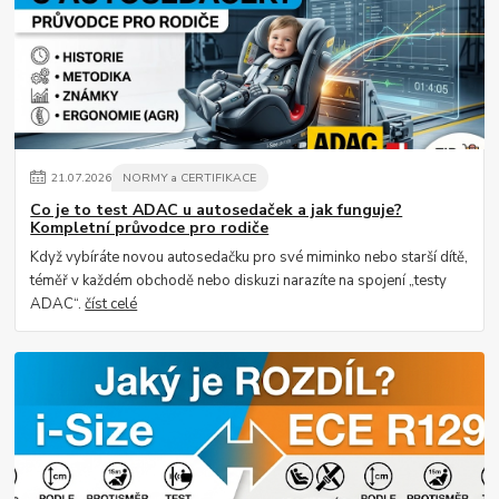
21
.
07
.
2026
NORMY a CERTIFIKACE
Co je to test ADAC u autosedaček a jak funguje?
Kompletní průvodce pro rodiče
Když vybíráte novou autosedačku pro své miminko nebo starší dítě,
téměř v každém obchodě nebo diskuzi narazíte na spojení „testy
ADAC“.
číst celé