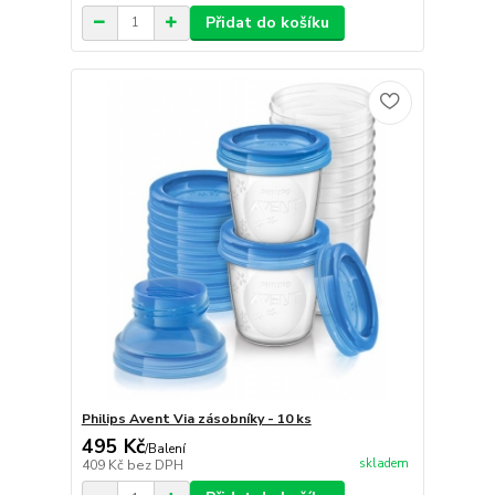
Přidat do košíku
Philips Avent Via zásobníky - 10 ks
495 Kč
/
Balení
skladem
409 Kč
bez DPH