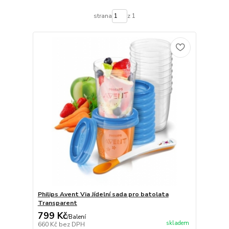
strana
z 1
Philips Avent Via Jídelní sada pro batolata
Transparent
799 Kč
/
Balení
skladem
660 Kč
bez DPH