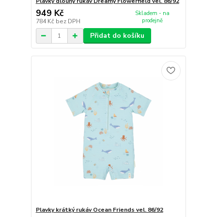
Plavky dlouhý rukáv Dreamy Flowerfield vel. 86/92
949 Kč
Skladem - na
prodejně
784 Kč
bez DPH
Přidat do košíku
Plavky krátký rukáv Ocean Friends vel. 86/92