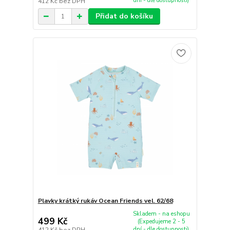
dní - dle dostupnosti)
412 Kč
bez DPH
Přidat do košíku
Plavky krátký rukáv Ocean Friends vel. 62/68
Skladem - na eshopu
499 Kč
(Expedujeme 2 - 5
dní - dle dostupnosti)