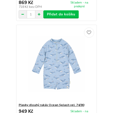
869 Kč
Skladem - na
prodejně
718 Kč
bez DPH
Přidat do košíku
Plavky dlouhý rukáv Ocean Splash vel. 74/80
949 Kč
Skladem - na