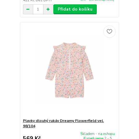
412 Kč
bez DPH
Přidat do košíku
Plavky dlouhý rukáv Dreamy Flowerfield vel.
98/104
Skladem - na eshopu
569 Kč
(Expedujeme 2 - 5