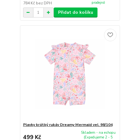
prodejně
784 Kč
bez DPH
Přidat do košíku
Plavky krátký rukáv Dreamy Mermaid vel. 98/104
Skladem - na eshopu
499 Kč
(Expedujeme 2 - 5