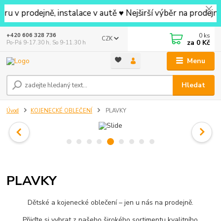
ejně, instalace v autě ♥ Nejširší výběr na prodejně v oko
0
ks
+420 606 328 736
CZK
za
0 Kč
Po-Pá 9-17.30 h, So 9-11.30 h
Menu
Hledat
Úvod
KOJENECKÉ OBLEČENÍ
PLAVKY
PLAVKY
Dětské a kojenecké oblečení – jen u nás na prodejně.
Přijďte si vybrat z našeho širokého sortimentu kvalitního