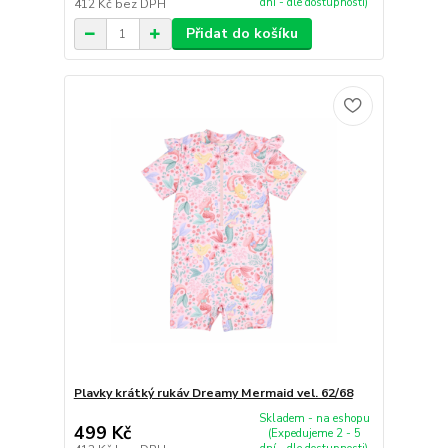
dní - dle dostupnosti)
412 Kč
bez DPH
Přidat do košíku
Plavky krátký rukáv Dreamy Mermaid vel. 62/68
Skladem - na eshopu
499 Kč
(Expedujeme 2 - 5