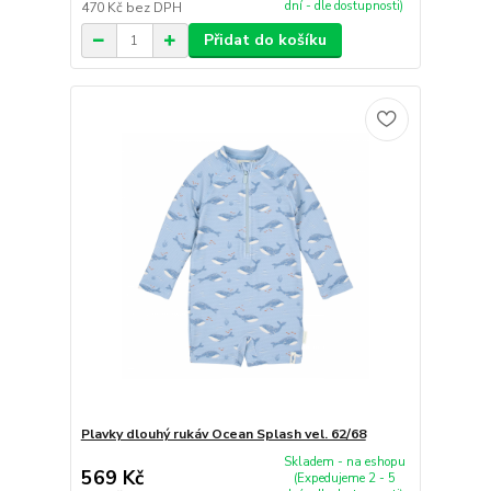
dní - dle dostupnosti)
470 Kč
bez DPH
Přidat do košíku
Plavky dlouhý rukáv Ocean Splash vel. 62/68
Skladem - na eshopu
569 Kč
(Expedujeme 2 - 5