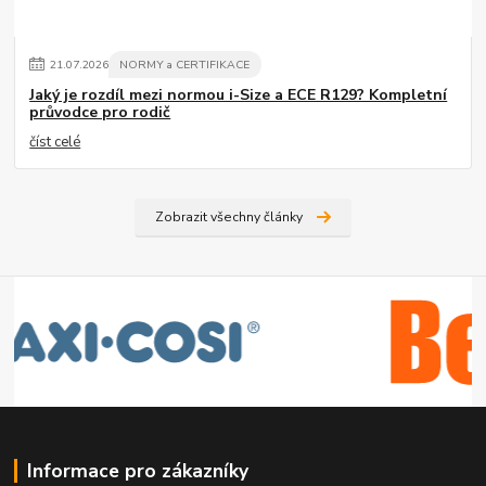
21
.
07
.
2026
NORMY a CERTIFIKACE
Jaký je rozdíl mezi normou i-Size a ECE R129? Kompletní
průvodce pro rodič
číst celé
Zobrazit všechny články
Informace pro zákazníky