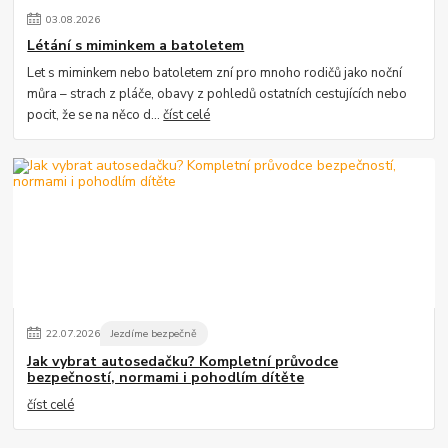
03
.
08
.
2026
Létání s miminkem a batoletem
Let s miminkem nebo batoletem zní pro mnoho rodičů jako noční
můra – strach z pláče, obavy z pohledů ostatních cestujících nebo
pocit, že se na něco d...
číst celé
22
.
07
.
2026
Jezdíme bezpečně
Jak vybrat autosedačku? Kompletní průvodce
bezpečností, normami i pohodlím dítěte
číst celé