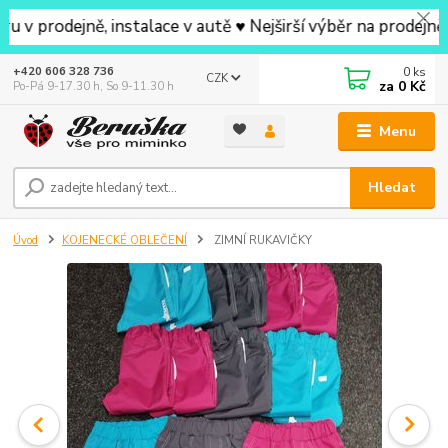
ejně, instalace v autě ♥ Nejširší výběr na prodejně v oko
0
ks
+420 606 328 736
CZK
za
0 Kč
Po-Pá 9-17.30 h, So 9-11.30 h
Menu
Hledat
Úvod
KOJENECKÉ OBLEČENÍ
ZIMNÍ RUKAVIČKY