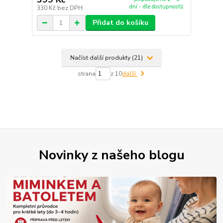
dní - dle dostupnosti)
330 Kč
bez DPH
Přidat do košíku
Načíst další produkty (21)
strana
z 10
další
Novinky z našeho blogu