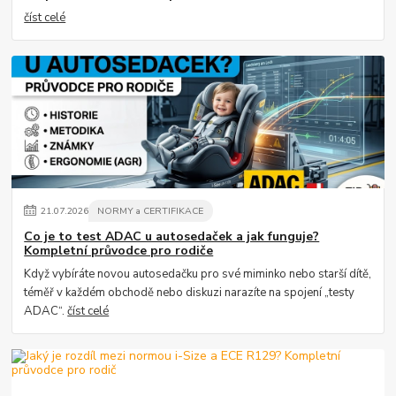
číst celé
21
.
07
.
2026
NORMY a CERTIFIKACE
Co je to test ADAC u autosedaček a jak funguje?
Kompletní průvodce pro rodiče
Když vybíráte novou autosedačku pro své miminko nebo starší dítě,
téměř v každém obchodě nebo diskuzi narazíte na spojení „testy
ADAC“.
číst celé