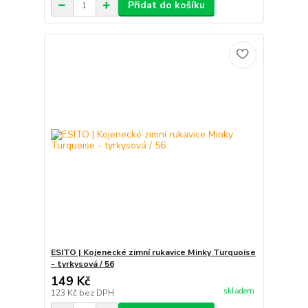
Přidat do košíku
ESITO | Kojenecké zimní rukavice Minky Turquoise
- tyrkysová / 56
149 Kč
skladem
123 Kč
bez DPH