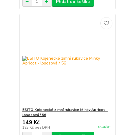
Přidat do košíku
ESITO Kojenecké zimní rukavice Minky Apricot -
lososová / 56
149 Kč
skladem
123 Kč
bez DPH