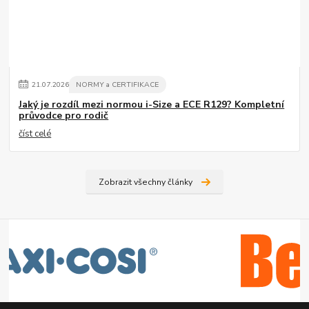
21
.
07
.
2026
NORMY a CERTIFIKACE
Jaký je rozdíl mezi normou i-Size a ECE R129? Kompletní
průvodce pro rodič
číst celé
Zobrazit všechny články