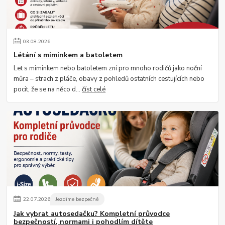
03
.
08
.
2026
Létání s miminkem a batoletem
Let s miminkem nebo batoletem zní pro mnoho rodičů jako noční
můra – strach z pláče, obavy z pohledů ostatních cestujících nebo
pocit, že se na něco d...
číst celé
22
.
07
.
2026
Jezdíme bezpečně
Jak vybrat autosedačku? Kompletní průvodce
bezpečností, normami i pohodlím dítěte