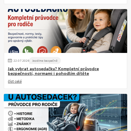
22
.
07
.
2026
Jezdíme bezpečně
Jak vybrat autosedačku? Kompletní průvodce
bezpečností, normami i pohodlím dítěte
číst celé