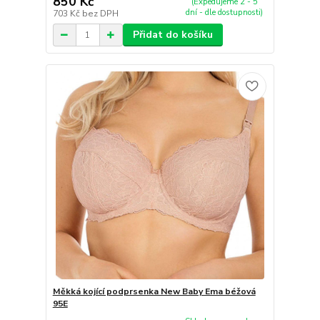
850 Kč
(Expedujeme 2 - 5
dní - dle dostupnosti)
703 Kč
bez DPH
Přidat do košíku
Měkká kojící podprsenka New Baby Ema béžová
95E