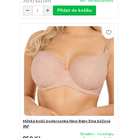
dní - dle dostupnosti)
703 Kč
bez DPH
Přidat do košíku
Měkká kojící podprsenka New Baby Ema béžová
95F
Skladem - na eshopu