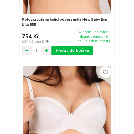
Polovyztužená kojící podprsenka New Baby Eva
bílá 85E
Skladem - na eshopu
754 Kč
(Expedujeme 2 - 5
dní - dle dostupnosti)
624 Kč
bez DPH
Přidat do košíku