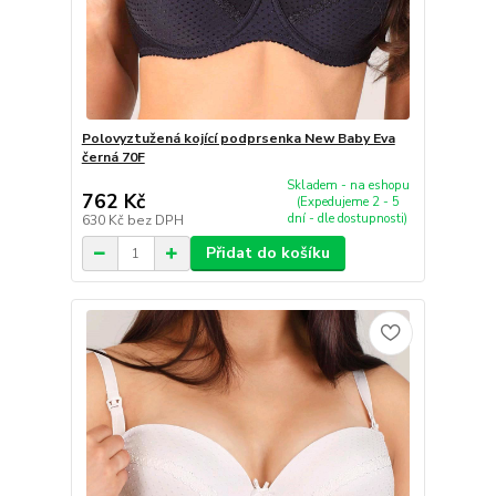
Polovyztužená kojící podprsenka New Baby Eva
černá 70F
Skladem - na eshopu
762 Kč
(Expedujeme 2 - 5
dní - dle dostupnosti)
630 Kč
bez DPH
Přidat do košíku