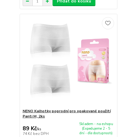
Přidat do košíku
NENO Kalhotky poprodní pro opakované použití
Panti M, 2ks
Skladem - na eshopu
89 Kč
(Expedujeme 2 - 5
/
ks
dní - dle dostupnosti)
74 Kč
bez DPH