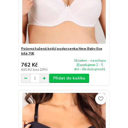
Polovyztužená kojící podprsenka New Baby Eva
bílá 70E
Skladem - na eshopu
762 Kč
(Expedujeme 2 - 5
dní - dle dostupnosti)
630 Kč
bez DPH
Přidat do košíku