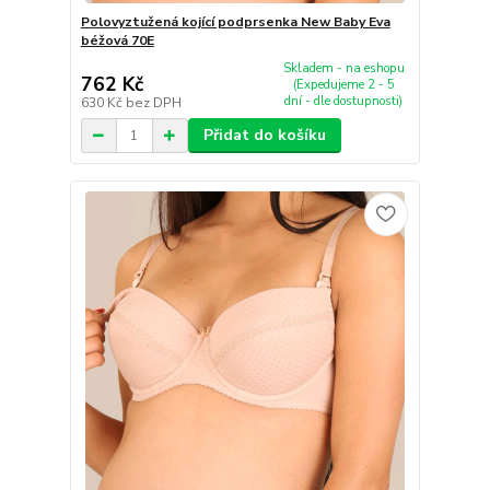
Polovyztužená kojící podprsenka New Baby Eva
béžová 70E
Skladem - na eshopu
762 Kč
(Expedujeme 2 - 5
dní - dle dostupnosti)
630 Kč
bez DPH
Přidat do košíku