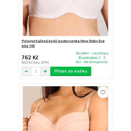
Polovyztužená kojící podprsenka New Baby Eva
bílá 70F
Skladem - na eshopu
762 Kč
(Expedujeme 2 - 5
dní - dle dostupnosti)
630 Kč
bez DPH
Přidat do košíku