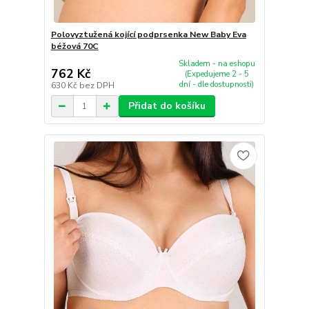
Polovyztužená kojící podprsenka New Baby Eva
béžová 70C
Skladem - na eshopu
762 Kč
(Expedujeme 2 - 5
dní - dle dostupnosti)
630 Kč
bez DPH
Přidat do košíku