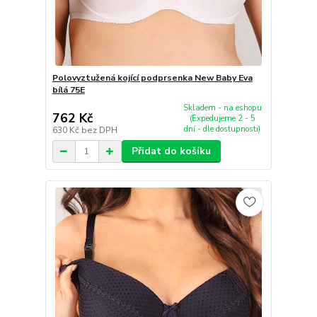
Polovyztužená kojící podprsenka New Baby Eva
bílá 75E
Skladem - na eshopu
762 Kč
(Expedujeme 2 - 5
dní - dle dostupnosti)
630 Kč
bez DPH
Přidat do košíku