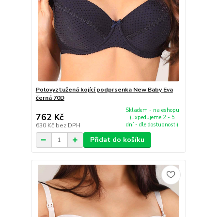
Polovyztužená kojící podprsenka New Baby Eva
černá 70D
Skladem - na eshopu
762 Kč
(Expedujeme 2 - 5
dní - dle dostupnosti)
630 Kč
bez DPH
Přidat do košíku