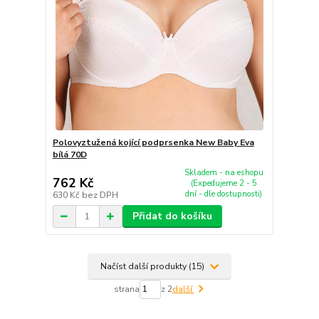
Polovyztužená kojící podprsenka New Baby Eva
bílá 70D
Skladem - na eshopu
762 Kč
(Expedujeme 2 - 5
dní - dle dostupnosti)
630 Kč
bez DPH
Přidat do košíku
Načíst další produkty (15)
strana
z 2
další