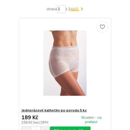
strana
z 2
další
Jednorázové kalhotky po porodu 5 ks
189 Kč
Skladem - na
prodejně
156 Kč
bez DPH