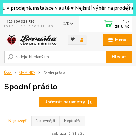
 instalace v autě ♥ Nejširší výběr na prodejně v okolí ♥ 
0
ks
+420 606 328 736
CZK
za
0 Kč
Po-Pá 9-17.30 h, So 9-11.30 h
Menu
Hledat
Úvod
MAMINKY
Spodní prádlo
Spodní prádlo
Upřesnit parametry
Nejnovější
Nejlevnější
Nejdražší
Zobrazuji 1-21 z 36