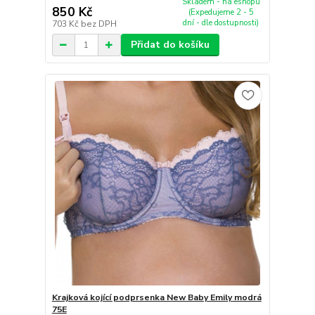
Skladem - na eshopu
850 Kč
(Expedujeme 2 - 5
dní - dle dostupnosti)
703 Kč
bez DPH
Přidat do košíku
Krajková kojící podprsenka New Baby Emily modrá
75E