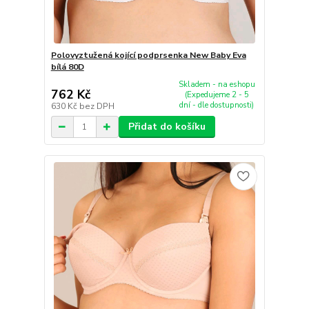
Polovyztužená kojící podprsenka New Baby Eva
bílá 80D
Skladem - na eshopu
762 Kč
(Expedujeme 2 - 5
dní - dle dostupnosti)
630 Kč
bez DPH
Přidat do košíku