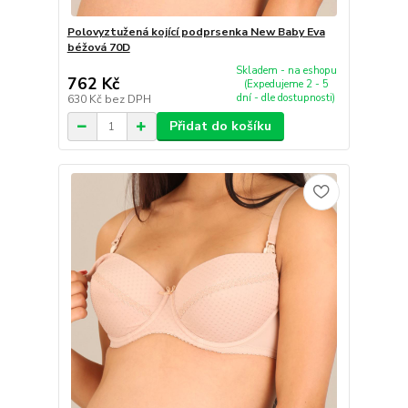
Polovyztužená kojící podprsenka New Baby Eva
béžová 70D
Skladem - na eshopu
762 Kč
(Expedujeme 2 - 5
dní - dle dostupnosti)
630 Kč
bez DPH
Přidat do košíku