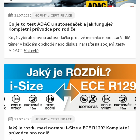
21
.
07
.
2026
NORMY a CERTIFIKACE
Co je to test ADAC u autosedaček a jak funguje?
Kompletní průvodce pro rodiče
Když vybíráte novou autosedačku pro své miminko nebo starší dítě,
téměř v každém obchodě nebo diskuzi narazíte na spojení „testy
ADAC“.
číst celé
21
.
07
.
2026
NORMY a CERTIFIKACE
Jaký je rozdíl mezi normou i-Size a ECE R129? Kompletní
průvodce pro rodič