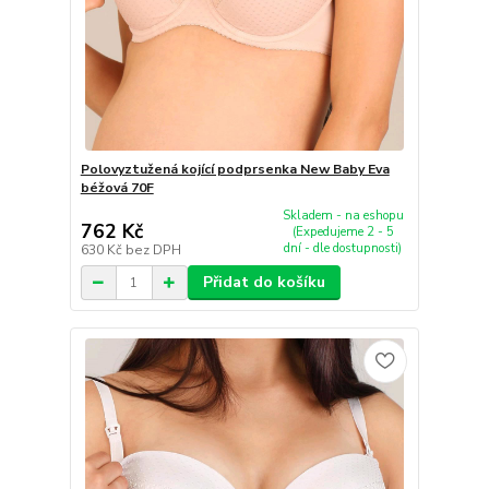
Polovyztužená kojící podprsenka New Baby Eva
béžová 70F
Skladem - na eshopu
762 Kč
(Expedujeme 2 - 5
dní - dle dostupnosti)
630 Kč
bez DPH
Přidat do košíku