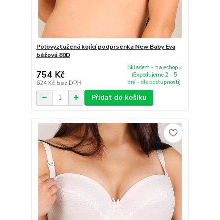
Polovyztužená kojící podprsenka New Baby Eva
béžová 80D
Skladem - na eshopu
754 Kč
(Expedujeme 2 - 5
dní - dle dostupnosti)
624 Kč
bez DPH
Přidat do košíku