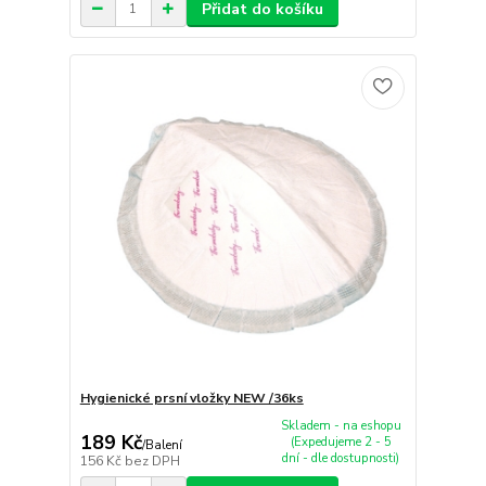
Přidat do košíku
Hygienické prsní vložky NEW /36ks
Skladem - na eshopu
189 Kč
(Expedujeme 2 - 5
/
Balení
dní - dle dostupnosti)
156 Kč
bez DPH