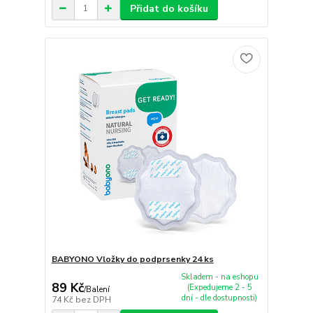
Přidat do košíku
BABYONO Vložky do podprsenky 24 ks
Skladem - na eshopu
89 Kč
(Expedujeme 2 - 5
/
Balení
dní - dle dostupnosti)
74 Kč
bez DPH