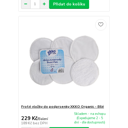
Přidat do košíku
Froté vložky do podprsenky XKKO Organic - Bílé
Skladem - na eshopu
229 Kč
(Expedujeme 2 - 5
/
Balení
dní - dle dostupnosti)
189 Kč
bez DPH