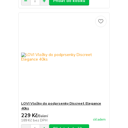
Přidat do košíku
LOVI Vložky do podprsenky Discreet Elegance
40ks
229 Kč
/
Balení
skladem
189 Kč
bez DPH