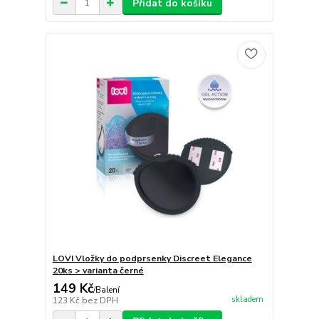
Přidat do košíku
LOVI Vložky do podprsenky Discreet Elegance
20ks > varianta černé
149 Kč
/
Balení
skladem
123 Kč
bez DPH