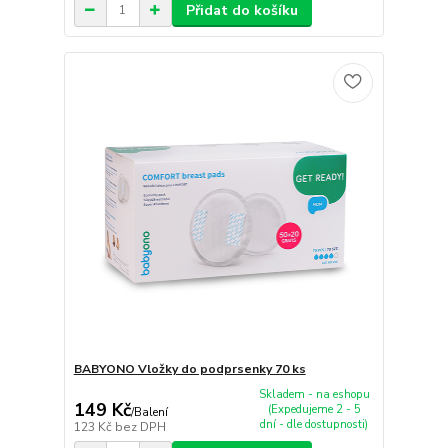
Přidat do košíku
BABYONO Vložky do podprsenky 70 ks
Skladem - na eshopu
149 Kč
(Expedujeme 2 - 5
/
Balení
dní - dle dostupnosti)
123 Kč
bez DPH