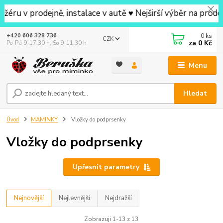
prodejně, instalace v autě ♥ Nejširší výběr na prodejně 
0
ks
+420 606 328 736
CZK
za
0 Kč
Po-Pá 9-17.30 h, So 9-11.30 h
Menu
Hledat
Úvod
MAMINKY
Vložky do podprsenky
Vložky do podprsenky
Upřesnit parametry
Nejnovější
Nejlevnější
Nejdražší
Zobrazuji 1-13 z 13