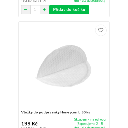
dní - dle dostupnosti)
164 Kč
bez DPH
Přidat do košíku
Vložky do podprsenky Honeycomb 50 ks
Skladem - na eshopu
199 Kč
(Expedujeme 2 - 5