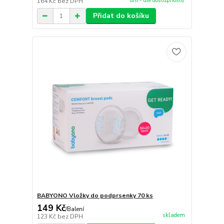
dní - dle dostupnosti)
164 Kč
bez DPH
Přidat do košíku
BABYONO Vložky do podprsenky 70 ks
149 Kč
/
Balení
skladem
123 Kč
bez DPH