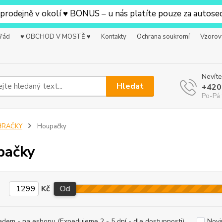
jně v okolí ♥ BONUS – u nás platíte pouze za autosedačku
 řád
♥ OBCHOD V MOSTĚ ♥
Kontakty
Ochrana soukromí
Vzorov
Nevíte
Hledat
+420
Po-Pá 
HRAČKY
Houpačky
pačky
Kč
Od
adem - na eshopu (Expedujeme 2 - 5 dní - dle dostupnosti)
Novi