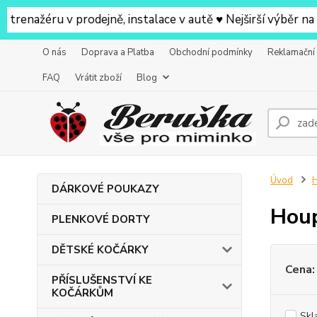
ru v prodejně, instalace v autě ♥ Nejširší výběr na prode
O nás
Doprava a Platba
Obchodní podmínky
Reklamační
FAQ
Vrátit zboží
Blog
Úvod
DÁRKOVÉ POUKAZY
Hou
PLENKOVÉ DORTY
DĚTSKÉ KOČÁRKY
Cena:
PŘÍSLUŠENSTVÍ KE
KOČÁRKŮM
Skl