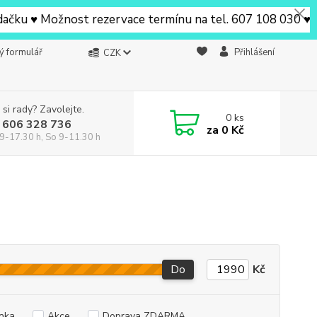
 ♥ Možnost rezervace termínu na tel. 607 108 030 ♥ V Beru
ý formulář
Přihlášení
CZK
 si rady? Zavolejte.
0
ks
 606 328 736
za
0 Kč
9-17.30 h, So 9-11.30 h
Do
Kč
nka
Akce
Doprava ZDARMA