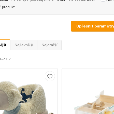
 produkt
Upřesnit parametr
ější
Nejlevnější
Nejdražší
1-2 z 2