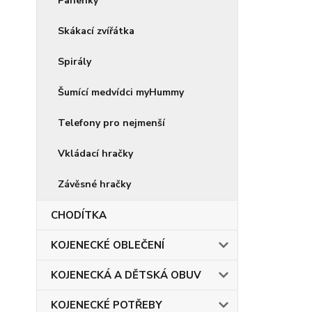
Panenky
Skákací zvířátka
Spirály
Šumící medvídci myHummy
Telefony pro nejmenší
Vkládací hračky
Závěsné hračky
CHODÍTKA
KOJENECKÉ OBLEČENÍ
KOJENECKÁ A DĚTSKÁ OBUV
KOJENECKÉ POTŘEBY