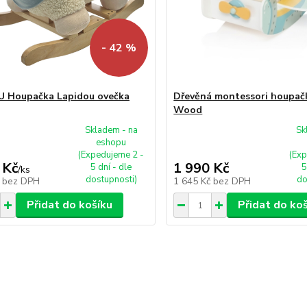
- 42 %
 Houpačka Lapidou ovečka
Dřevěná montessori houpačk
Wood
Skladem - na
Sk
eshopu
(Expedujeme 2 -
(Exp
 Kč
1 990 Kč
5 dní - dle
5
/
ks
dostupnosti)
do
č
bez DPH
1 645 Kč
bez DPH
Přidat do košíku
Přidat do ko