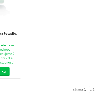
a letadlo,
ladem - na
eshopu
edujeme 2 -
 dní - dle
stupnosti)
šíku
strana
z 1