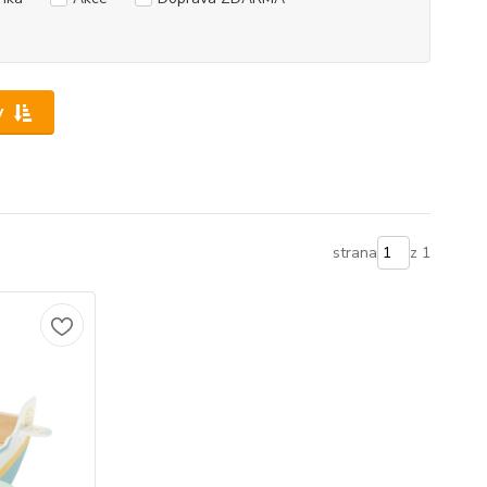
y
strana
z 1