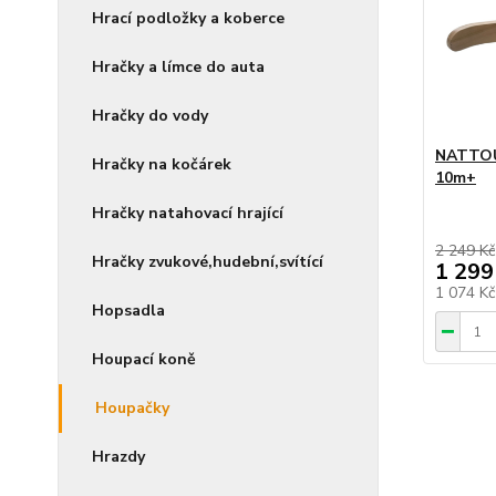
Hrací podložky a koberce
Hračky a límce do auta
Hračky do vody
NATTOU
Hračky na kočárek
10m+
Hračky natahovací hrající
2 249 Kč
Hračky zvukové,hudební,svítící
1 299
1 074 K
Hopsadla
Houpací koně
Houpačky
Hrazdy