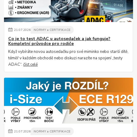
21
.
07
.
2026
NORMY a CERTIFIKACE
Co je to test ADAC u autosedaček a jak funguje?
Kompletní průvodce pro rodiče
Když vybíráte novou autosedačku pro své miminko nebo starší dítě,
téměř v každém obchodě nebo diskuzi narazíte na spojení „testy
ADAC“.
číst celé
21
.
07
.
2026
NORMY a CERTIFIKACE