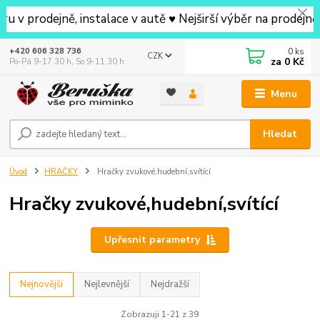
jně, instalace v autě ♥ Nejširší výběr na prodejně v okol
0
ks
+420 606 328 736
CZK
za
0 Kč
Po-Pá 9-17.30 h, So 9-11.30 h
Menu
Hledat
Úvod
HRAČKY
Hračky zvukové,hudební,svítící
Hračky zvukové,hudební,svítící
Upřesnit parametry
Nejnovější
Nejlevnější
Nejdražší
Zobrazuji 1-21 z 39