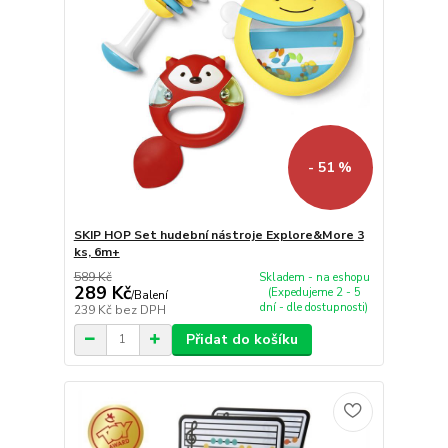
- 51 %
SKIP HOP Set hudební nástroje Explore&More 3
ks, 6m+
589 Kč
Skladem - na eshopu
289 Kč
(Expedujeme 2 - 5
/
Balení
dní - dle dostupnosti)
239 Kč
bez DPH
Přidat do košíku