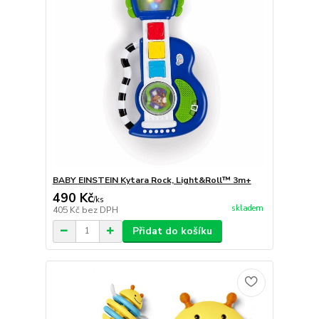
BABY EINSTEIN Kytara Rock, Light&Roll™ 3m+
490 Kč
/
ks
skladem
405 Kč
bez DPH
Přidat do košíku