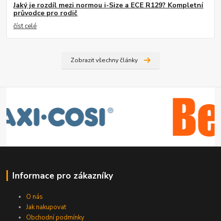
Jaký je rozdíl mezi normou i-Size a ECE R129? Kompletní
průvodce pro rodič
číst celé
Zobrazit všechny články
Informace pro zákazníky
O nás
Jak nakupovat
Obchodní podmínky