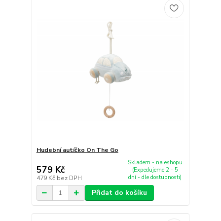
Hudební autíčko On The Go
Skladem - na eshopu
579 Kč
(Expedujeme 2 - 5
dní - dle dostupnosti)
479 Kč
bez DPH
Přidat do košíku