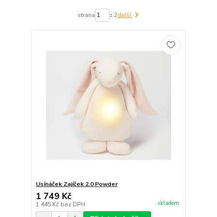
strana
z 2
další
Usínáček Zajíček 2.0 Powder
1 749 Kč
skladem
1 445 Kč
bez DPH