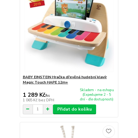
BABY EINSTEIN Hračka dřevěná hudební klavír
Magic Touch HAPE 12m+
Skladem - na eshopu
1 289 Kč
(Expedujeme 2 - 5
/
ks
dní - dle dostupnosti)
1 065 Kč
bez DPH
Přidat do košíku