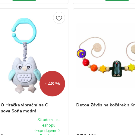
- 48 %
 Hračka vibrační na C
Detoa Závěs na kočárek s K
 sova Sofia modrá
Skladem - na
eshopu
(Expedujeme 2 -