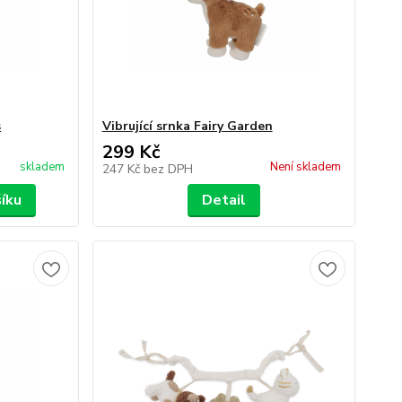
s
Vibrující srnka Fairy Garden
299 Kč
skladem
Není skladem
247 Kč
bez DPH
šíku
Detail