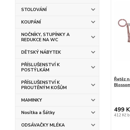
STOLOVÁNÍ
KOUPÁNÍ
NOČNÍKY, STUPÍNKY A
REDUKCE NA WC
DĚTSKÝ NÁBYTEK
PŘÍSLUŠENSTVÍ K
POSTÝLKÁM
Řetěz n
PŘÍSLUŠENSTVÍ K
Blosso
PROUTĚNÝM KOŠŮM
MAMINKY
499 K
Nosítka a Šátky
412 Kč
b
ODSÁVAČKY MLÉKA