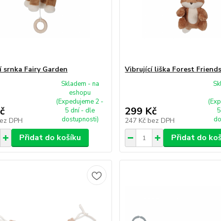
 srnka Fairy Garden
Vibrující liška Forest Friend
Skladem - na
Sk
eshopu
(Expedujeme 2 -
(Exp
č
299 Kč
5 dní - dle
5
dostupnosti)
do
ez DPH
247 Kč
bez DPH
Přidat do košíku
Přidat do ko