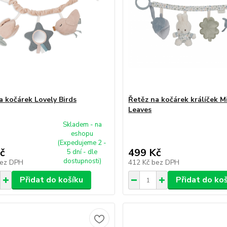
a kočárek Lovely Birds
Řetěz na kočárek králíček Mi
Leaves
Skladem - na
eshopu
(Expedujeme 2 -
č
499 Kč
5 dní - dle
dostupnosti)
ez DPH
412 Kč
bez DPH
Přidat do košíku
Přidat do ko