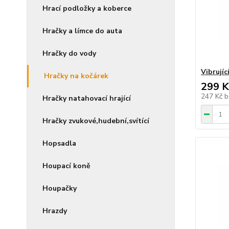
Hrací podložky a koberce
Hračky a límce do auta
Hračky do vody
Vibrujíc
Hračky na kočárek
299 K
247 Kč
b
Hračky natahovací hrající
Hračky zvukové,hudební,svítící
Hopsadla
Houpací koně
Houpačky
Hrazdy