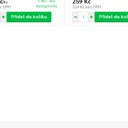
č
259 Kč
5 dní - dle
/
ks
dostupnosti)
z DPH
214 Kč
bez DPH
Přidat do košíku
Přidat do ko