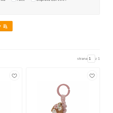
y
strana
z 1