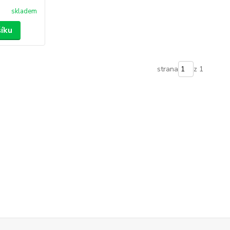
skladem
šíku
strana
z 1