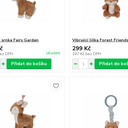
í srnka Fairy Garden
Vibrující liška Forest Friend
č
299 Kč
skladem
ez DPH
247 Kč
bez DPH
Přidat do košíku
Přidat do ko