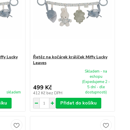
ffy Lucky
Řetěz na kočárek králíček Miffy Lucky
Leaves
Skladem - na
eshopu
(Expedujeme 2 -
499 Kč
5 dní - dle
skladem
dostupnosti)
412 Kč
bez DPH
šíku
Přidat do košíku