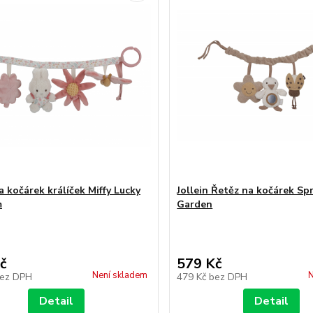
a kočárek králíček Miffy Lucky
Jollein Řetěz na kočárek Sp
m
Garden
č
579 Kč
Není skladem
N
ez DPH
479 Kč
bez DPH
Detail
Detail