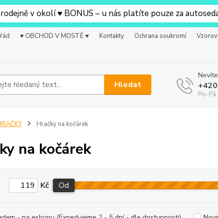
ně v okolí ♥ BONUS – u nás platíte pouze za autosedačku ♥
 řád
♥ OBCHOD V MOSTĚ ♥
Kontakty
Ochrana soukromí
Vzorov
Nevíte
Hledat
+420
Po-Pá 
HRAČKY
Hračky na kočárek
ky na kočárek
Kč
Od
adem - na eshopu (Expedujeme 2 - 5 dní - dle dostupnosti)
Novi