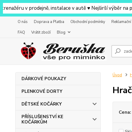
u v prodejně, instalace v autě ♥ Nejširší výběr na prodej
O nás
Doprava a Platba
Obchodní podmínky
Reklamační
FAQ
Vrátit zboží
Blog
Úvod
DÁRKOVÉ POUKAZY
Hrač
PLENKOVÉ DORTY
DĚTSKÉ KOČÁRKY
Cena:
PŘÍSLUŠENSTVÍ KE
KOČÁRKŮM
Skl