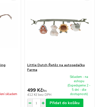
ring
Little Dutch Řetěz na autosedačku
Farma
Skladem - na
eshopu
(Expedujeme 2 -
499 Kč
5 dní - dle
/
ks
ení skladem
dostupnosti)
412 Kč
bez DPH
Přidat do košíku