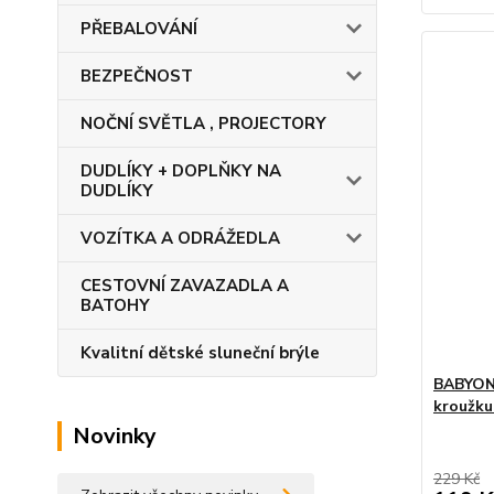
PŘEBALOVÁNÍ
BEZPEČNOST
NOČNÍ SVĚTLA , PROJECTORY
DUDLÍKY + DOPLŇKY NA
DUDLÍKY
VOZÍTKA A ODRÁŽEDLA
CESTOVNÍ ZAVAZADLA A
BATOHY
Kvalitní dětské sluneční brýle
BABYONO
kroužku
Novinky
229 Kč