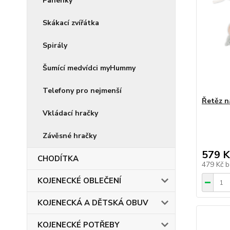
Panenky
Skákací zvířátka
Spirály
Šumící medvídci myHummy
Telefony pro nejmenší
Řetěz n
Vkládací hračky
Závěsné hračky
579 K
CHODÍTKA
479 Kč
b
KOJENECKÉ OBLEČENÍ
KOJENECKÁ A DĚTSKÁ OBUV
KOJENECKÉ POTŘEBY