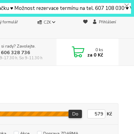
 Možnost rezervace termínu na tel. 607 108 030 ♥ V Beruš
ý formulář
Přihlášení
CZK
 si rady? Zavolejte.
0
ks
 606 328 736
za
0 Kč
9-17.30 h, So 9-11.30 h
Do
Kč
nka
Akce
Doprava ZDARMA