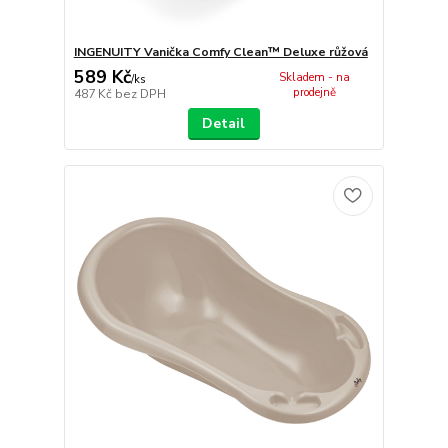
INGENUITY Vanička Comfy Clean™ Deluxe růžová
589 Kč
Skladem - na
/
ks
prodejně
487 Kč
bez DPH
Detail