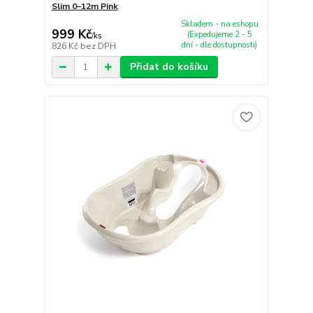
Slim 0–12m Pink
Skladem - na eshopu
999 Kč
(Expedujeme 2 - 5
/
ks
dní - dle dostupnosti)
826 Kč
bez DPH
Přidat do košíku