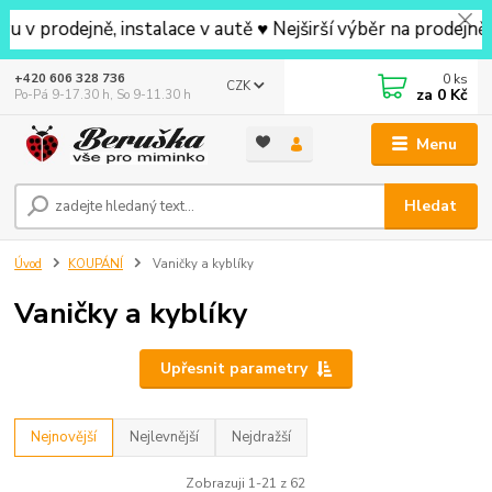
ně, instalace v autě ♥ Nejširší výběr na prodejně v okol
0
ks
+420 606 328 736
CZK
za
0 Kč
Po-Pá 9-17.30 h, So 9-11.30 h
Menu
Hledat
Úvod
KOUPÁNÍ
Vaničky a kyblíky
Vaničky a kyblíky
Upřesnit parametry
Nejnovější
Nejlevnější
Nejdražší
Zobrazuji 1-21 z 62