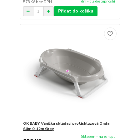
dní - dle dostupnosti)
578 Kč
bez DPH
Přidat do košíku
OK BABY Vanička skládací protiskluzová Onda
Slim 0–12m Grey
Skladem - na eshopu