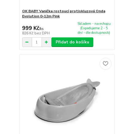
OK BABY Vanička rostoucí protiskluzová Onda
Evolution 0–12m Pink
Skladem - na eshopu
999 Kč
(Expedujeme 2 - 5
/
ks
dní - dle dostupnosti)
826 Kč
bez DPH
Přidat do košíku