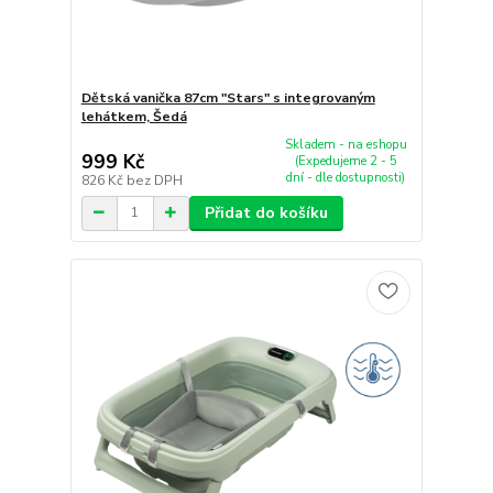
Dětská vanička 87cm "Stars" s integrovaným
lehátkem, Šedá
Skladem - na eshopu
999 Kč
(Expedujeme 2 - 5
dní - dle dostupnosti)
826 Kč
bez DPH
Přidat do košíku