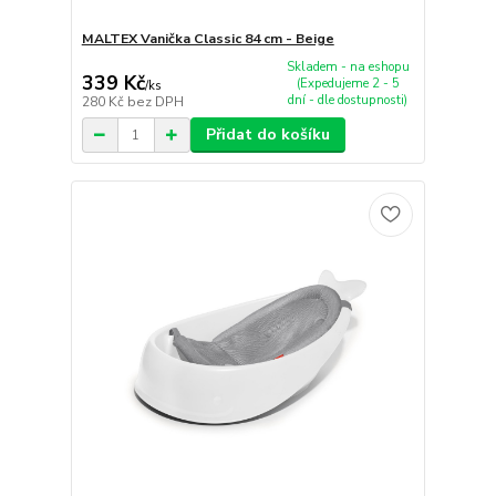
MALTEX Vanička Classic 84 cm - Beige
Skladem - na eshopu
339 Kč
(Expedujeme 2 - 5
/
ks
dní - dle dostupnosti)
280 Kč
bez DPH
Přidat do košíku