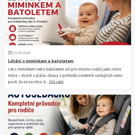
03
.
08
.
2026
Létání s miminkem a batoletem
Let s miminkem nebo batoletem zní pro mnoho rodičů jako noční
můra – strach z pláče, obavy z pohledů ostatních cestujících nebo
pocit, že se na něco d...
číst celé