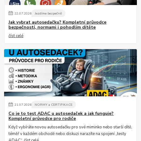
22
.
07
.
2026
Jezdíme bezpečně
Jak vybrat autosedačku? Kompletní průvodce
bezpečností, normami i pohodlím dítěte
číst celé
21
.
07
.
2026
NORMY a CERTIFIKACE
Co je to test ADAC u autosedaček a jak funguje?
Kompletní průvodce pro rodiče
Když vybíráte novou autosedačku pro své miminko nebo starší dítě,
téměř v každém obchodě nebo diskuzi narazíte na spojení „testy
ADAC“.
číst celé