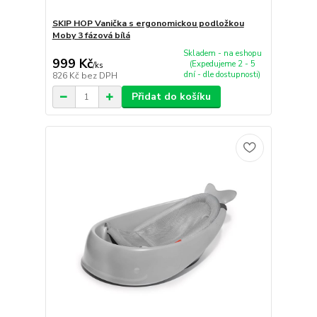
SKIP HOP Vanička s ergonomickou podložkou
Moby 3 fázová bílá
Skladem - na eshopu
999 Kč
(Expedujeme 2 - 5
/
ks
dní - dle dostupnosti)
826 Kč
bez DPH
Přidat do košíku