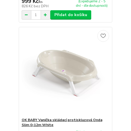
999 Kč
(Expedujeme 2 - 5
/
ks
dní - dle dostupnosti)
826 Kč
bez DPH
Přidat do košíku
OK BABY Vanička skládací protiskluzová Onda
Slim 0–12m White