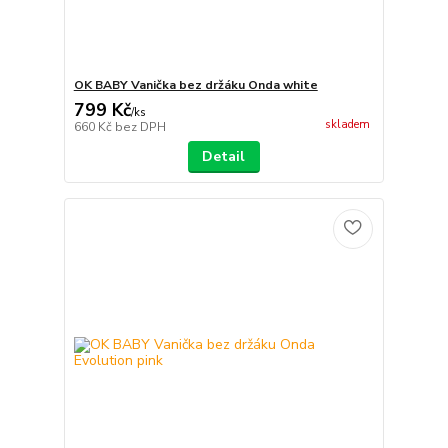
OK BABY Vanička bez držáku Onda white
799 Kč
/
ks
skladem
660 Kč
bez DPH
Detail