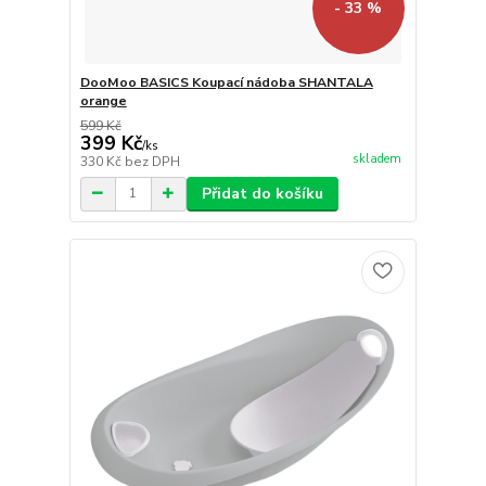
- 33 %
DooMoo BASICS Koupací nádoba SHANTALA
orange
599 Kč
399 Kč
/
ks
skladem
330 Kč
bez DPH
Přidat do košíku