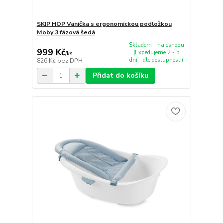
SKIP HOP Vanička s ergonomickou podložkou
Moby 3 fázová šedá
Skladem - na eshopu
999 Kč
(Expedujeme 2 - 5
/
ks
dní - dle dostupnosti)
826 Kč
bez DPH
Přidat do košíku