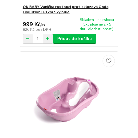
OK BABY Vanička rostoucí protiskluzová Onda
Evolution 0–12m Sky blue
Skladem - na eshopu
999 Kč
(Expedujeme 2 - 5
/
ks
dní - dle dostupnosti)
826 Kč
bez DPH
Přidat do košíku