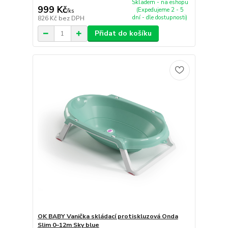
Skladem - na eshopu
999 Kč
(Expedujeme 2 - 5
/
ks
dní - dle dostupnosti)
826 Kč
bez DPH
Přidat do košíku
OK BABY Vanička skládací protiskluzová Onda
Slim 0–12m Sky blue