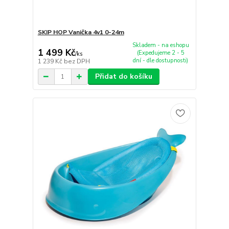
SKIP HOP Vanička 4v1 0-24m
Skladem - na eshopu
1 499 Kč
(Expedujeme 2 - 5
/
ks
dní - dle dostupnosti)
1 239 Kč
bez DPH
Přidat do košíku