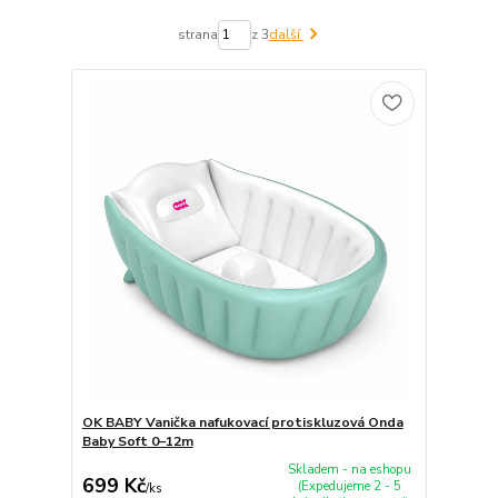
strana
z 3
další
OK BABY Vanička nafukovací protiskluzová Onda
Baby Soft 0–12m
Skladem - na eshopu
699 Kč
(Expedujeme 2 - 5
/
ks