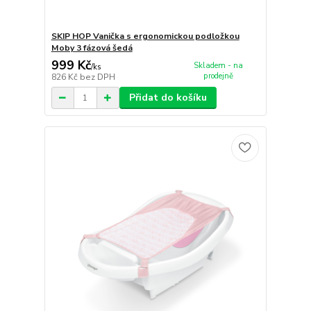
SKIP HOP Vanička s ergonomickou podložkou
Moby 3 fázová šedá
999 Kč
Skladem - na
/
ks
prodejně
826 Kč
bez DPH
Přidat do košíku