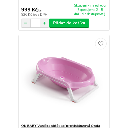
Skladem - na eshopu
999 Kč
(Expedujeme 2 - 5
/
ks
dní - dle dostupnosti)
826 Kč
bez DPH
Přidat do košíku
OK BABY Vanička skládací protiskluzová Onda