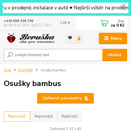
ejně, instalace v autě ♥ Nejširší výběr na prodejně v oko
0
ks
+420 606 328 736
CZK
za
0 Kč
Po-Pá 9-17.30 h, So 9-11.30 h
Menu
Hledat
Úvod
KOUPÁNÍ
Osušky bambus
Osušky bambus
Upřesnit parametry
Nejnovější
Nejlevnější
Nejdražší
Zobrazuji 1-21 z 62