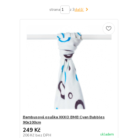
strana
z 3
další
Bambusová osuška XKKO BMB Cyan Bubbles
90x100cm
249 Kč
skladem
206 Kč
bez DPH