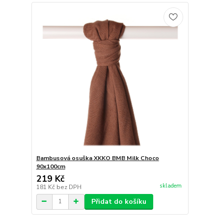
Bambusová osuška XKKO BMB Milk Choco
90x100cm
219 Kč
skladem
181 Kč
bez DPH
Přidat do košíku