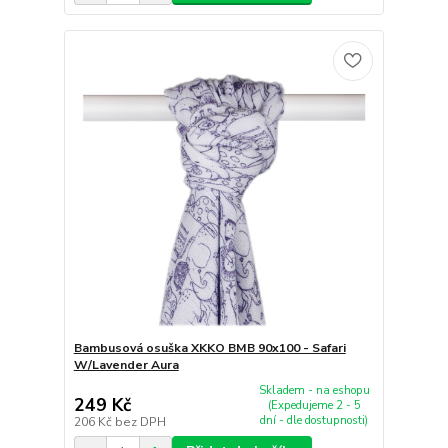
Bambusová osuška XKKO BMB 90x100 - Safari
W/Lavender Aura
Skladem - na eshopu
249 Kč
(Expedujeme 2 - 5
dní - dle dostupnosti)
206 Kč
bez DPH