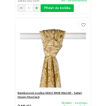
dní - dle dostupnosti)
206 Kč
bez DPH
Přidat do košíku
Bambusová osuška XKKO BMB 90x100 - Safari
Honey Mustard
Skladem - na eshopu