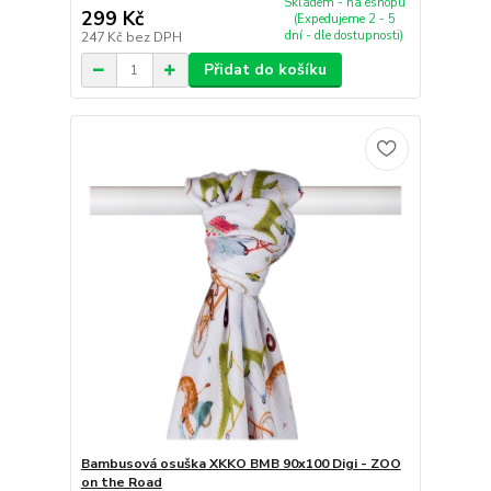
Skladem - na eshopu
299 Kč
(Expedujeme 2 - 5
dní - dle dostupnosti)
247 Kč
bez DPH
Přidat do košíku
Bambusová osuška XKKO BMB 90x100 Digi - ZOO
on the Road