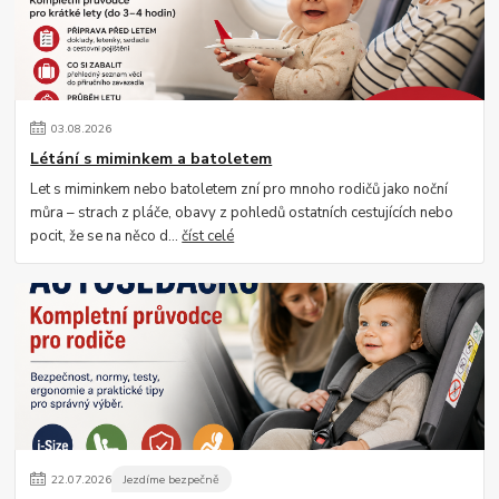
03
.
08
.
2026
Létání s miminkem a batoletem
Let s miminkem nebo batoletem zní pro mnoho rodičů jako noční
můra – strach z pláče, obavy z pohledů ostatních cestujících nebo
pocit, že se na něco d...
číst celé
22
.
07
.
2026
Jezdíme bezpečně