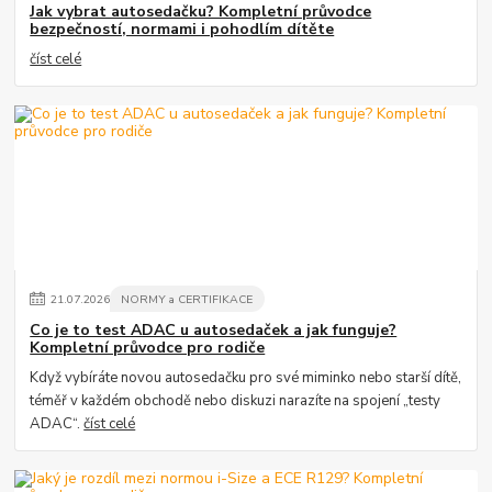
Jak vybrat autosedačku? Kompletní průvodce
bezpečností, normami i pohodlím dítěte
číst celé
21
.
07
.
2026
NORMY a CERTIFIKACE
Co je to test ADAC u autosedaček a jak funguje?
Kompletní průvodce pro rodiče
Když vybíráte novou autosedačku pro své miminko nebo starší dítě,
téměř v každém obchodě nebo diskuzi narazíte na spojení „testy
ADAC“.
číst celé