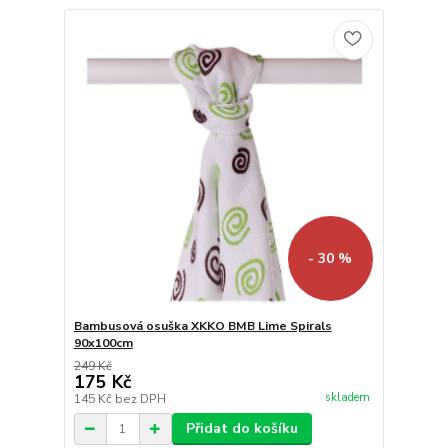
- 30 %
Bambusová osuška XKKO BMB Lime Spirals
90x100cm
249 Kč
175 Kč
skladem
145 Kč
bez DPH
Přidat do košíku