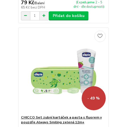
79 Kč
(Expedujeme 2 - 5
/
Balení
dní - dle dostupnosti)
65 Kč
bez DPH
Přidat do košíku
- 49 %
CHICCO Set zubní kartáček a pasta s fluorem v
pouzdře Always Smiling zelená 12m+