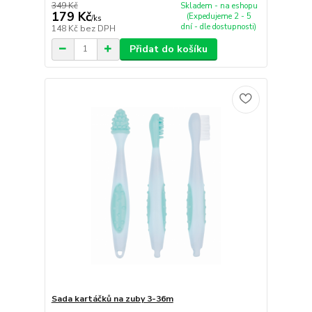
349 Kč
Skladem - na eshopu
179 Kč
(Expedujeme 2 - 5
/
ks
dní - dle dostupnosti)
148 Kč
bez DPH
Přidat do košíku
Sada kartáčků na zuby 3-36m