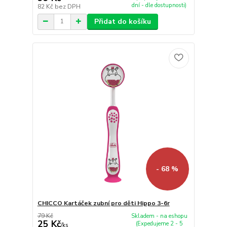
dní - dle dostupnosti)
82 Kč
bez DPH
Přidat do košíku
- 68 %
CHICCO Kartáček zubní pro děti Hippo 3-6r
79 Kč
Skladem - na eshopu
25 Kč
(Expedujeme 2 - 5
/
ks