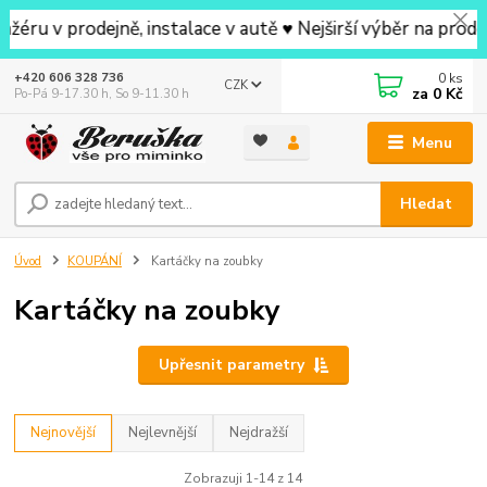
prodejně, instalace v autě ♥ Nejširší výběr na prodejně v
0
ks
+420 606 328 736
CZK
za
0 Kč
Po-Pá 9-17.30 h, So 9-11.30 h
Menu
Hledat
Úvod
KOUPÁNÍ
Kartáčky na zoubky
Kartáčky na zoubky
Upřesnit parametry
Nejnovější
Nejlevnější
Nejdražší
Zobrazuji 1-14 z 14