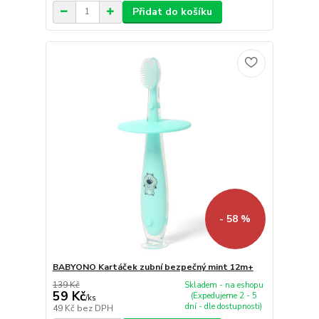
Přidat do košíku
- 58 %
BABYONO Kartáček zubní bezpečný mint 12m+
139 Kč
Skladem - na eshopu
59 Kč
(Expedujeme 2 - 5
/
ks
dní - dle dostupnosti)
49 Kč
bez DPH