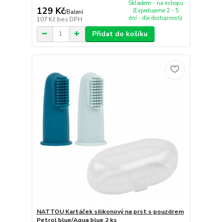
Skladem - na eshopu
129 Kč
(Expedujeme 2 - 5
/
Balení
dní - dle dostupnosti)
107 Kč
bez DPH
Přidat do košíku
NATTOU Kartáček silikonový na prst s pouzdrem
Petrol blue/Aqua blue 2 ks