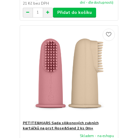
dní - dle dostupnosti)
21 Kč
bez DPH
Přidat do košíku
PETITE&MARS Sada silikonových zubních
kartáčků na prst Rose&Sand 2 ks 0m+
Skladem - na eshopu