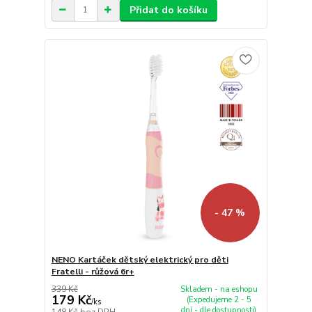
Přidat do košíku
- 47 %
NENO Kartáček dětský elektrický pro děti
Fratelli - růžová 6r+
339 Kč
Skladem - na eshopu
179 Kč
(Expedujeme 2 - 5
/
ks
dní - dle dostupnosti)
148 Kč
bez DPH