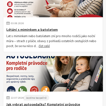
03
.
08
.
2026
Létání s miminkem a batoletem
Let s miminkem nebo batoletem zní pro mnoho rodičů jako noční
můra – strach z pláče, obavy z pohledů ostatních cestujících nebo
pocit, že se na něco d...
číst celé
22
.
07
.
2026
Jezdíme bezpečně
Jak vybrat autosedačku? Kompletní průvodce