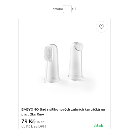
strana
z 1
BABYONO Sada silikonových zubních kartáčků na
prst 2ks 0m+
79 Kč
/
Balení
skladem
65 Kč
bez DPH