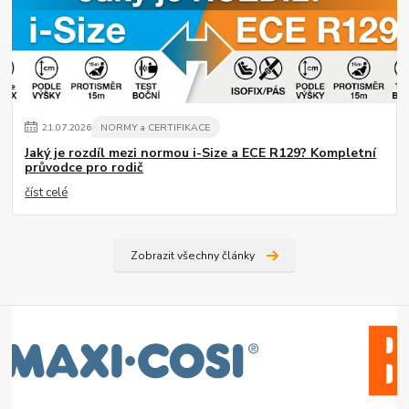
21
.
07
.
2026
NORMY a CERTIFIKACE
Jaký je rozdíl mezi normou i-Size a ECE R129? Kompletní
průvodce pro rodič
číst celé
Zobrazit všechny články