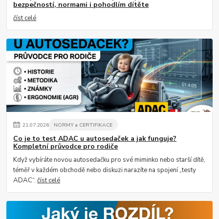
bezpečností, normami i pohodlím dítěte
číst celé
21
.
07
.
2026
NORMY a CERTIFIKACE
Co je to test ADAC u autosedaček a jak funguje?
Kompletní průvodce pro rodiče
Když vybíráte novou autosedačku pro své miminko nebo starší dítě,
téměř v každém obchodě nebo diskuzi narazíte na spojení „testy
ADAC“.
číst celé