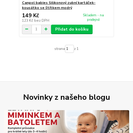
Canpol babies Silikonový zubní kartáček-
kousátko se štítkem modrý
149 Kč
Skladem - na
prodejně
123 Kč
bez DPH
Přidat do košíku
strana
z 1
Novinky z našeho blogu