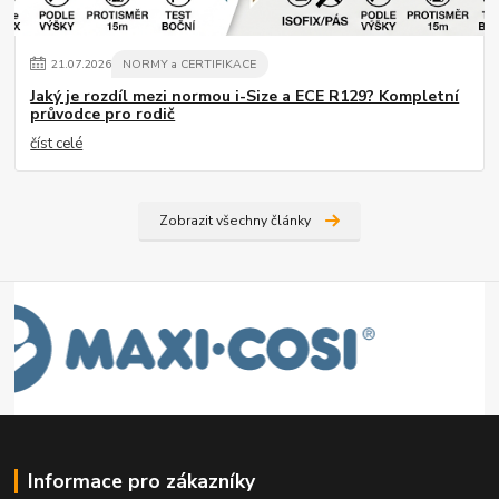
21
.
07
.
2026
NORMY a CERTIFIKACE
Jaký je rozdíl mezi normou i-Size a ECE R129? Kompletní
průvodce pro rodič
číst celé
Zobrazit všechny články
Informace pro zákazníky