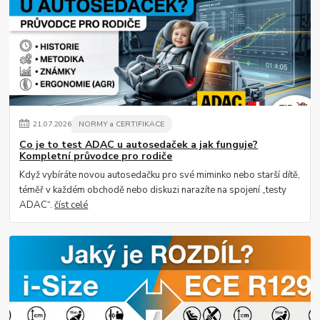
21
.
07
.
2026
NORMY a CERTIFIKACE
Co je to test ADAC u autosedaček a jak funguje?
Kompletní průvodce pro rodiče
Když vybíráte novou autosedačku pro své miminko nebo starší dítě,
téměř v každém obchodě nebo diskuzi narazíte na spojení „testy
ADAC“.
číst celé