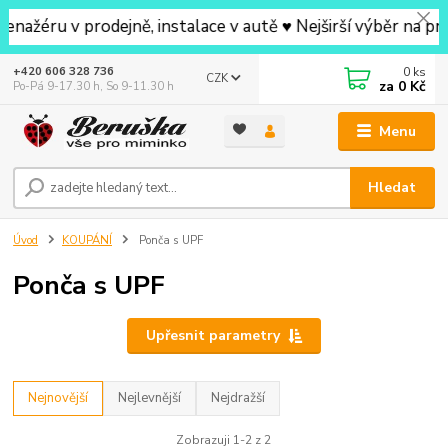
ru v prodejně, instalace v autě ♥ Nejširší výběr na prode
0
ks
+420 606 328 736
CZK
za
0 Kč
Po-Pá 9-17.30 h, So 9-11.30 h
Menu
Hledat
Úvod
KOUPÁNÍ
Ponča s UPF
Ponča s UPF
Upřesnit parametry
Nejnovější
Nejlevnější
Nejdražší
Zobrazuji 1-2 z 2