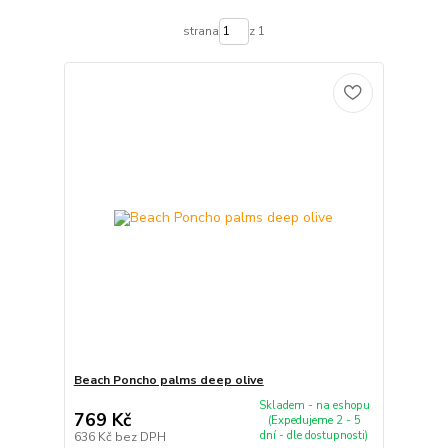
strana
z 1
Beach Poncho palms deep olive
Skladem - na eshopu
769 Kč
(Expedujeme 2 - 5
dní - dle dostupnosti)
636 Kč
bez DPH