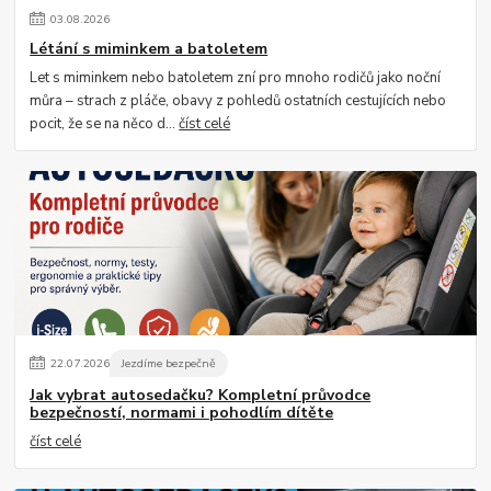
03
.
08
.
2026
Létání s miminkem a batoletem
Let s miminkem nebo batoletem zní pro mnoho rodičů jako noční
můra – strach z pláče, obavy z pohledů ostatních cestujících nebo
pocit, že se na něco d...
číst celé
22
.
07
.
2026
Jezdíme bezpečně
Jak vybrat autosedačku? Kompletní průvodce
bezpečností, normami i pohodlím dítěte
číst celé