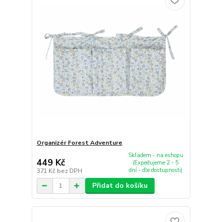
Organizér Forest Adventure
Skladem - na eshopu
449 Kč
(Expedujeme 2 - 5
dní - dle dostupnosti)
371 Kč
bez DPH
Přidat do košíku