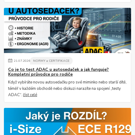
21
.
07
.
2026
NORMY a CERTIFIKACE
Co je to test ADAC u autosedaček a jak funguje?
Kompletní průvodce pro rodiče
Když vybíráte novou autosedačku pro své miminko nebo starší dítě,
téměř v každém obchodě nebo diskuzi narazíte na spojení „testy
ADAC“.
číst celé