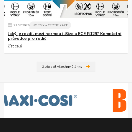
21
.
07
.
2026
NORMY a CERTIFIKACE
Jaký je rozdíl mezi normou i-Size a ECE R129? Kompletní
průvodce pro rodič
číst celé
Zobrazit všechny články