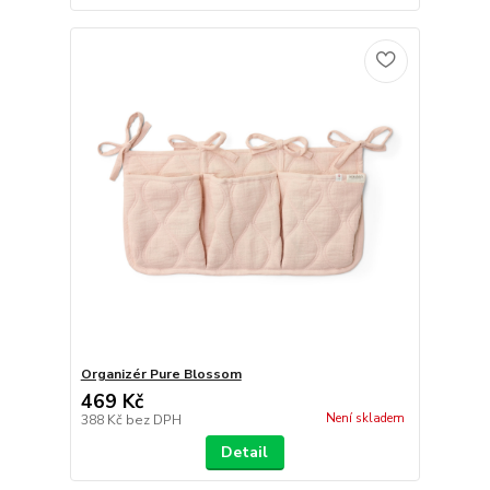
Organizér Pure Blossom
469 Kč
Není skladem
388 Kč
bez DPH
Detail