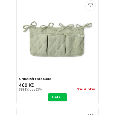
Organizér Pure Sage
469 Kč
Není skladem
388 Kč
bez DPH
Detail