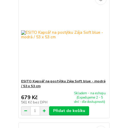
ESITO Kapsář na postýlku Zája Soft blue - modrá
/ 53 x 53 cm
Skladem - na eshopu
679 Kč
(Expedujeme 2 - 5
dní - dle dostupnosti)
561 Kč
bez DPH
Přidat do košíku