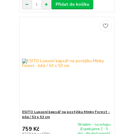
Přidat do košíku
ESITO Luxusní kapsář na postýlku Minky Forest -
bílá / 53 x 53 cm
Skladem - na eshopu
759 Kč
(Expedujeme 2 - 5
dní - dle dostupnosti)