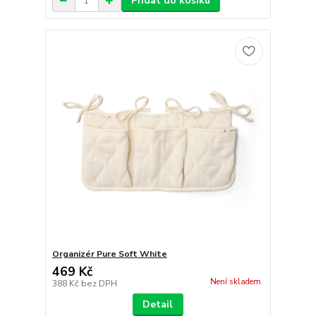
Přidat do košíku
Organizér Pure Soft White
469 Kč
Není skladem
388 Kč
bez DPH
Detail