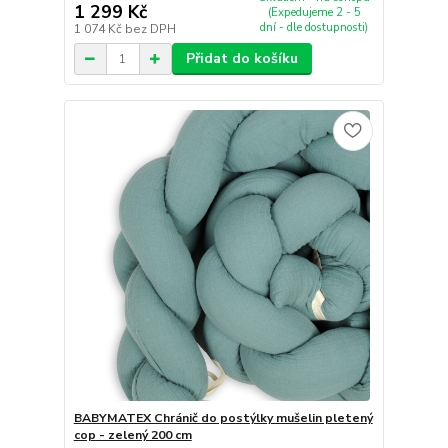
1 299 Kč
(Expedujeme 2 - 5
dní - dle dostupnosti)
1 074 Kč
bez DPH
Přidat do košíku
BABYMATEX Chránič do postýlky mušelin pletený
cop - zelený 200 cm