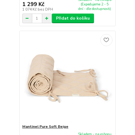
1 299 Kč
(Expedujeme 2 - 5
dní - dle dostupnosti)
1 074 Kč
bez DPH
Přidat do košíku
Mantinel Pure Soft Beige
Skladem - na eshopu