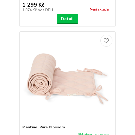
1 299 Kč
Není skladem
1 074 Kč
bez DPH
Detail
Mantinel Pure Blossom
Skladem - na eshopu