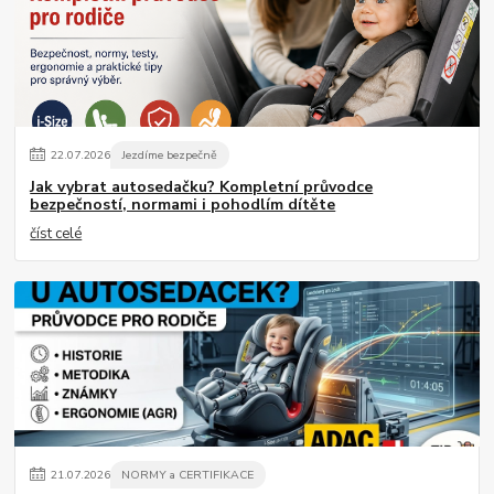
22
.
07
.
2026
Jezdíme bezpečně
Jak vybrat autosedačku? Kompletní průvodce
bezpečností, normami i pohodlím dítěte
číst celé
21
.
07
.
2026
NORMY a CERTIFIKACE