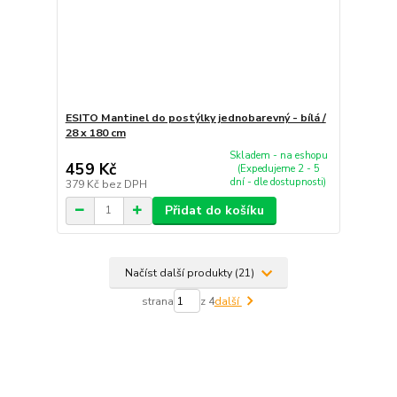
ESITO Mantinel do postýlky jednobarevný - bílá /
28 x 180 cm
Skladem - na eshopu
459 Kč
(Expedujeme 2 - 5
dní - dle dostupnosti)
379 Kč
bez DPH
Přidat do košíku
Načíst další produkty (21)
strana
z 4
další