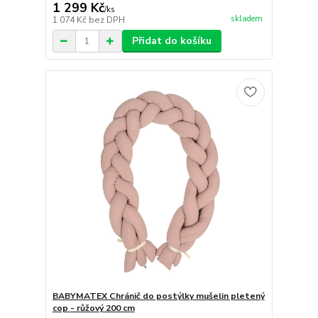
1 299 Kč
/
ks
skladem
1 074 Kč
bez DPH
Přidat do košíku
BABYMATEX Chránič do postýlky mušelin pletený
cop - růžový 200 cm