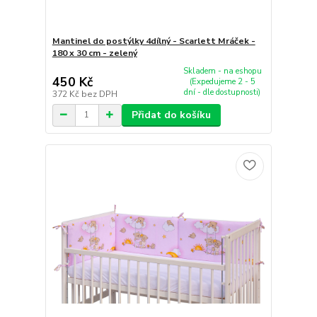
Mantinel do postýlky 4dílný - Scarlett Mráček -
180 x 30 cm - zelený
Skladem - na eshopu
450 Kč
(Expedujeme 2 - 5
dní - dle dostupnosti)
372 Kč
bez DPH
Přidat do košíku