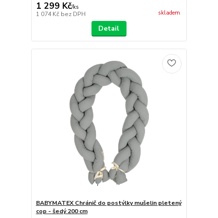
1 299 Kč
/
ks
skladem
1 074 Kč
bez DPH
Detail
BABYMATEX Chránič do postýlky mušelin pletený
cop - šedý 200 cm