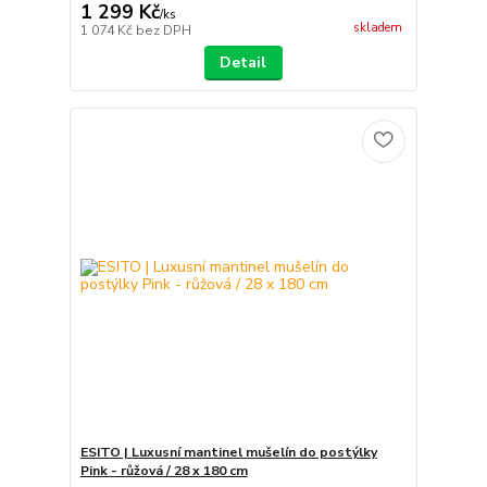
1 299 Kč
/
ks
skladem
1 074 Kč
bez DPH
Detail
ESITO | Luxusní mantinel mušelín do postýlky
Pink - růžová / 28 x 180 cm