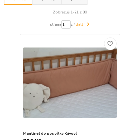
Zobrazuji 1-21 z 80
strana
z 4
další
Mantinel do postýlky Kávový