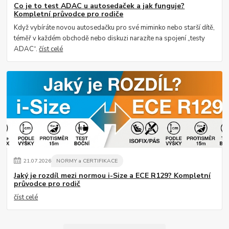
Co je to test ADAC u autosedaček a jak funguje?
Kompletní průvodce pro rodiče
Když vybíráte novou autosedačku pro své miminko nebo starší dítě,
téměř v každém obchodě nebo diskuzi narazíte na spojení „testy
ADAC“.
číst celé
21
.
07
.
2026
NORMY a CERTIFIKACE
Jaký je rozdíl mezi normou i-Size a ECE R129? Kompletní
průvodce pro rodič
číst celé