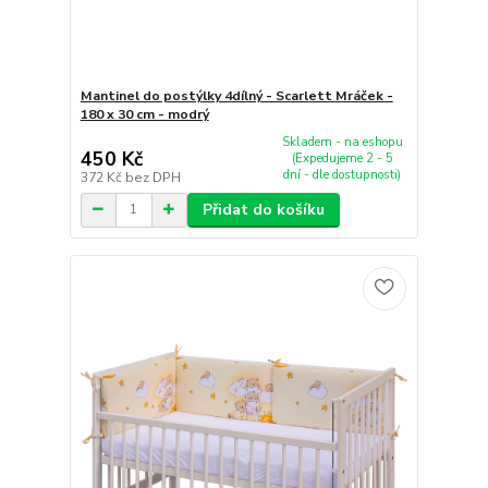
Mantinel do postýlky 4dílný - Scarlett Mráček -
180 x 30 cm - modrý
Skladem - na eshopu
450 Kč
(Expedujeme 2 - 5
dní - dle dostupnosti)
372 Kč
bez DPH
Přidat do košíku