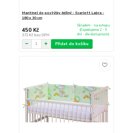
Mantinel do postýlky 4dílný - Scarlett Labra -
180 x 30 cm
Skladem - na eshopu
450 Kč
(Expedujeme 2 - 5
dní - dle dostupnosti)
372 Kč
bez DPH
Přidat do košíku