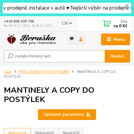
, instalace v autě ♥ Nejširší výběr na prodejně v okolí ♥
0
ks
+420 606 328 736
CZK
za
0 Kč
Po-Pá 9-17.30 h, So 9-11.30 h
Menu
Hledat
Úvod
PŘÍSLUŠENSTVÍ K POSTÝLKÁM
MANTINELY A COPY DO
POSTÝLEK
MANTINELY A COPY DO
POSTÝLEK
Upřesnit parametry
Nejnovější
Nejlevnější
Nejdražší