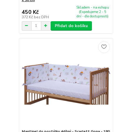
x 30 cm
Skladem - na eshopu
450 Kč
(Expedujeme 2 - 5
dní - dle dostupnosti)
372 Kč
bez DPH
Přidat do košíku
Mantinel do postýlky 4dílný - Scarlett Gona - 180