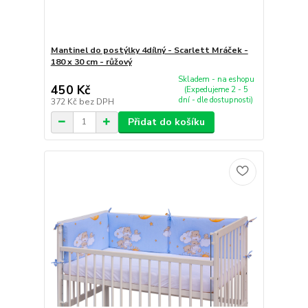
Mantinel do postýlky 4dílný - Scarlett Mráček -
180 x 30 cm - růžový
Skladem - na eshopu
450 Kč
(Expedujeme 2 - 5
dní - dle dostupnosti)
372 Kč
bez DPH
Přidat do košíku