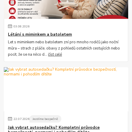
03
.
08
.
2026
Létání s miminkem a batoletem
Let s miminkem nebo batoletem zní pro mnoho rodičů jako noční
můra – strach z pláče, obavy z pohledů ostatních cestujících nebo
pocit, že se na něco d...
číst celé
22
.
07
.
2026
Jezdíme bezpečně
Jak vybrat autosedačku? Kompletní průvodce