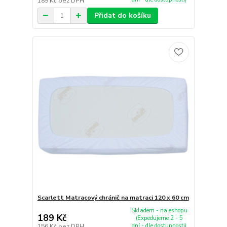
189 Kč
bez DPH
Přidat do košíku
Scarlett Matracový chránič na matraci 120 x 60 cm
Skladem - na eshopu
189 Kč
(Expedujeme 2 - 5
dní - dle dostupnosti)
156 Kč
bez DPH