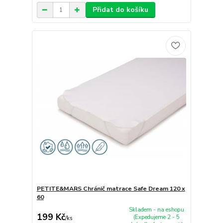
Přidat do košíku
PETITE&MARS Chránič matrace Safe Dream 120 x
60
Skladem - na eshopu
199 Kč
(Expedujeme 2 - 5
/
ks