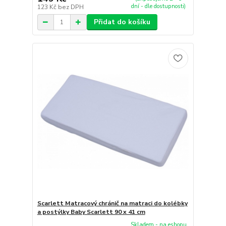
dní - dle dostupnosti)
123 Kč
bez DPH
Přidat do košíku
Scarlett Matracový chránič na matraci do kolébky
a postýlky Baby Scarlett 90 x 41 cm
Skladem - na eshopu