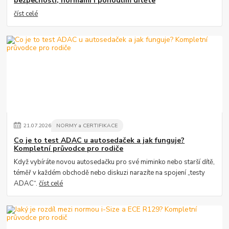
bezpečností, normami i pohodlím dítěte
číst celé
21
.
07
.
2026
NORMY a CERTIFIKACE
Co je to test ADAC u autosedaček a jak funguje?
Kompletní průvodce pro rodiče
Když vybíráte novou autosedačku pro své miminko nebo starší dítě,
téměř v každém obchodě nebo diskuzi narazíte na spojení „testy
ADAC“.
číst celé