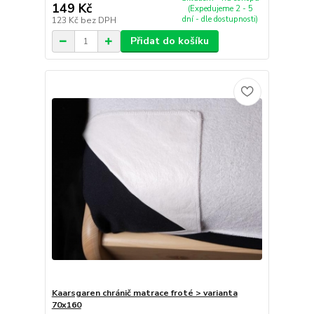
149 Kč
(Expedujeme 2 - 5
dní - dle dostupnosti)
123 Kč
bez DPH
Přidat do košíku
Kaarsgaren chránič matrace froté > varianta
70x160