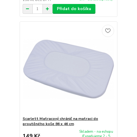
Přidat do košíku
Scarlett Matracový chránič na matraci do
proutěného koše 86 x 46 cm
Skladem - na eshopu
149 Kč
(Expedujeme 2 - 5