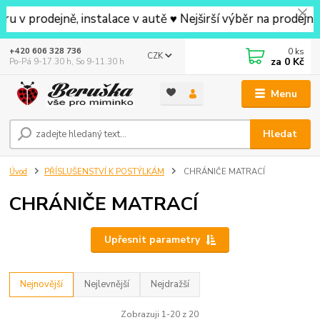
ejně, instalace v autě ♥ Nejširší výběr na prodejně v oko
0
ks
+420 606 328 736
CZK
za
0 Kč
Po-Pá 9-17.30 h, So 9-11.30 h
Menu
Hledat
Úvod
PŘÍSLUŠENSTVÍ K POSTÝLKÁM
CHRÁNIČE MATRACÍ
CHRÁNIČE MATRACÍ
Upřesnit parametry
Nejnovější
Nejlevnější
Nejdražší
Zobrazuji 1-20 z 20