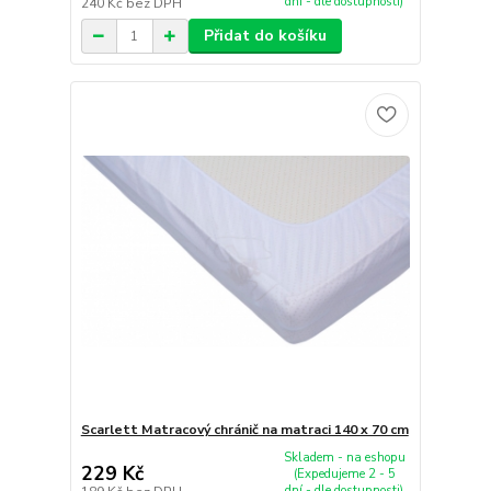
dní - dle dostupnosti)
240 Kč
bez DPH
Přidat do košíku
Scarlett Matracový chránič na matraci 140 x 70 cm
Skladem - na eshopu
229 Kč
(Expedujeme 2 - 5
dní - dle dostupnosti)