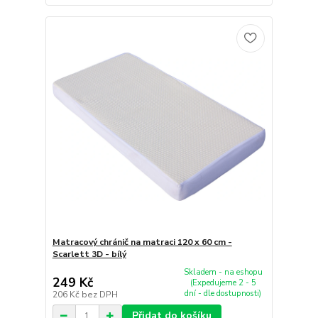
Matracový chránič na matraci 120 x 60 cm -
Scarlett 3D - bílý
Skladem - na eshopu
249 Kč
(Expedujeme 2 - 5
dní - dle dostupnosti)
206 Kč
bez DPH
Přidat do košíku