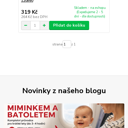
120x60
Skladem - na eshopu
319 Kč
(Expedujeme 2 - 5
dní - dle dostupnosti)
264 Kč
bez DPH
Přidat do košíku
strana
z 1
Novinky z našeho blogu