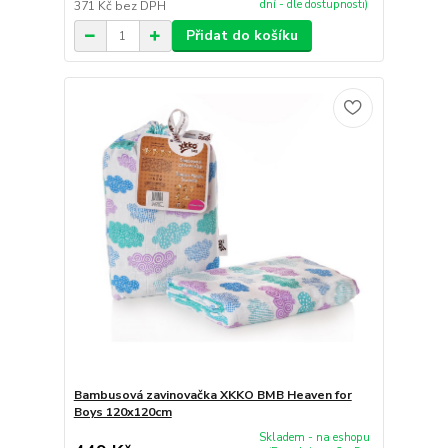
dní - dle dostupnosti)
371 Kč
bez DPH
Přidat do košíku
Bambusová zavinovačka XKKO BMB Heaven for
Boys 120x120cm
Skladem - na eshopu