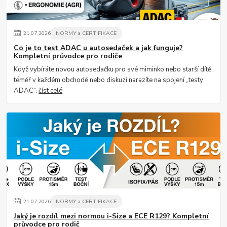
21
.
07
.
2026
NORMY a CERTIFIKACE
Co je to test ADAC u autosedaček a jak funguje?
Kompletní průvodce pro rodiče
Když vybíráte novou autosedačku pro své miminko nebo starší dítě,
téměř v každém obchodě nebo diskuzi narazíte na spojení „testy
ADAC“.
číst celé
21
.
07
.
2026
NORMY a CERTIFIKACE
Jaký je rozdíl mezi normou i-Size a ECE R129? Kompletní
průvodce pro rodič