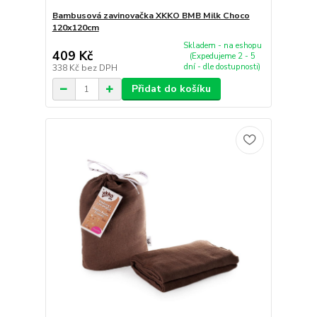
Bambusová zavinovačka XKKO BMB Milk Choco
120x120cm
Skladem - na eshopu
409 Kč
(Expedujeme 2 - 5
dní - dle dostupnosti)
338 Kč
bez DPH
Přidat do košíku