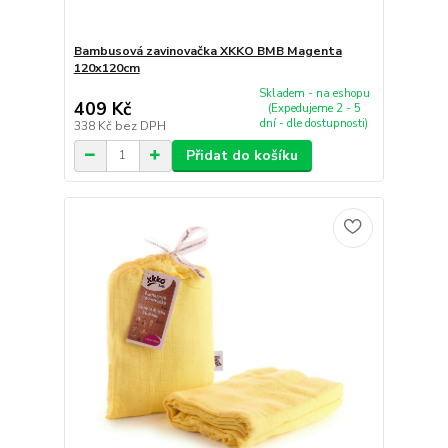
Bambusová zavinovačka XKKO BMB Magenta
120x120cm
Skladem - na eshopu
409 Kč
(Expedujeme 2 - 5
dní - dle dostupnosti)
338 Kč
bez DPH
Přidat do košíku