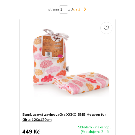
strana
z 3
další
Bambusová zavinovačka XKKO BMB Heaven for
Girls 120x120cm
Skladem - na eshopu
449 Kč
(Expedujeme 2 - 5