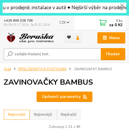
ně, instalace v autě ♥ Nejširší výběr na prodejně v okol
0
ks
+420 606 328 736
CZK
za
0 Kč
Po-Pá 9-17.30 h, So 9-11.30 h
Menu
Hledat
Úvod
PŘÍSLUŠENSTVÍ K POSTÝLKÁM
ZAVINOVAČKY BAMBUS
ZAVINOVAČKY BAMBUS
Upřesnit parametry
Nejnovější
Nejlevnější
Nejdražší
Zobrazuji 1-21 z 49