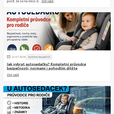
pocit, že se na něco d...
číst celé
22
.
07
.
2026
Jezdíme bezpečně
Jak vybrat autosedačku? Kompletní průvodce
bezpečností, normami i pohodlím dítěte
číst celé