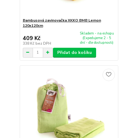
Bambusová zavinovačka XKKO BMB Lemon
120x120cm
Skladem - na eshopu
409 Kč
(Expedujeme 2 - 5
dní - dle dostupnosti)
338 Kč
bez DPH
Přidat do košíku