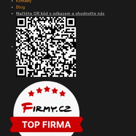
Kontakty
Blog
Načtěte QR kód s odkazem a ohodnoťte nás